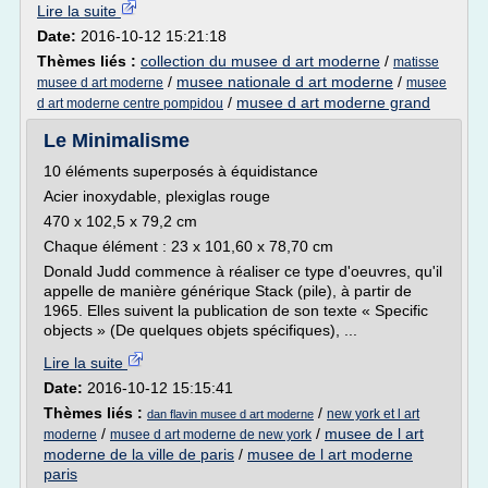
Lire la suite
Date:
2016-10-12 15:21:18
Thèmes liés :
collection du musee d art moderne
/
matisse
/
musee nationale d art moderne
/
musee d art moderne
musee
/
musee d art moderne grand
d art moderne centre pompidou
Le Minimalisme
10 éléments superposés à équidistance
Acier inoxydable, plexiglas rouge
470 x 102,5 x 79,2 cm
Chaque élément : 23 x 101,60 x 78,70 cm
Donald Judd commence à réaliser ce type d'oeuvres, qu'il
appelle de manière générique Stack (pile), à partir de
1965. Elles suivent la publication de son texte « Specific
objects » (De quelques objets spécifiques), ...
Lire la suite
Date:
2016-10-12 15:15:41
Thèmes liés :
/
new york et l art
dan flavin musee d art moderne
/
/
musee de l art
moderne
musee d art moderne de new york
moderne de la ville de paris
/
musee de l art moderne
paris