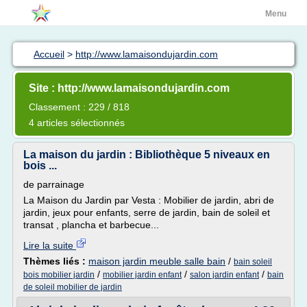
Menu
Accueil
>
http://www.lamaisondujardin.com
Site : http://www.lamaisondujardin.com
Classement : 229 / 818
4 articles sélectionnés
La maison du jardin : Bibliothèque 5 niveaux en
bois ...
de parrainage
La Maison du Jardin par Vesta : Mobilier de jardin, abri de
jardin, jeux pour enfants, serre de jardin, bain de soleil et
transat , plancha et barbecue...
Lire la suite
Thèmes liés :
maison jardin meuble salle bain
/
bain soleil
/
/
/
bois mobilier jardin
mobilier jardin enfant
salon jardin enfant
bain
de soleil mobilier de jardin