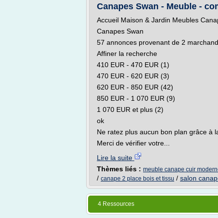
Canapes Swan - Meuble - co
Accueil Maison & Jardin Meubles Can
Canapes Swan
57 annonces provenant de 2 marchands 
Affiner la recherche
410 EUR - 470 EUR (1)
470 EUR - 620 EUR (3)
620 EUR - 850 EUR (42)
850 EUR - 1 070 EUR (9)
1 070 EUR et plus (2)
ok
Ne ratez plus aucun bon plan grâce à 
Merci de vérifier votre...
Lire la suite
Thèmes liés :
meuble canape cuir modern
/
/
salon canape
canape 2 place bois et tissu
4 Ressources