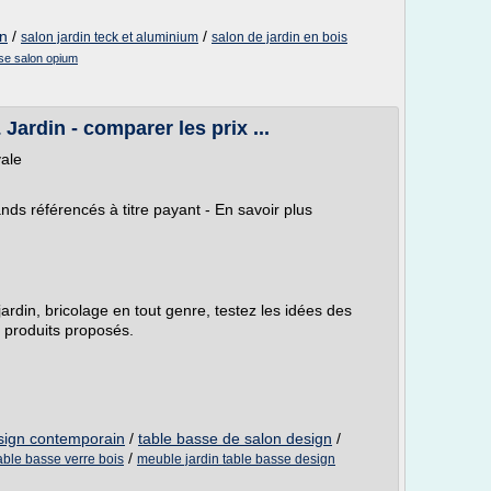
in
/
/
salon jardin teck et aluminium
salon de jardin en bois
se salon opium
Jardin - comparer les prix ...
vale
s référencés à titre payant - En savoir plus
jardin, bricolage en tout genre, testez les idées des
 produits proposés.
esign contemporain
/
table basse de salon design
/
/
able basse verre bois
meuble jardin table basse design