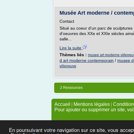
Musée Art moderne / conte
Contact
Situé au coeur d'un parc de sculptures
d'oeuvres des XXe et XXIe siècles ain
salle...
Lire la suite
Thèmes liés :
musee art moderne villeneu
d art moderne contemporain
/
musee d 
villeneuve
2 Ressources
Accueil
|
Mentions légales
|
Conditions
Pour ajouter ou supprimer un site, voi
En poursuivant votre navigation sur ce site, vous accep