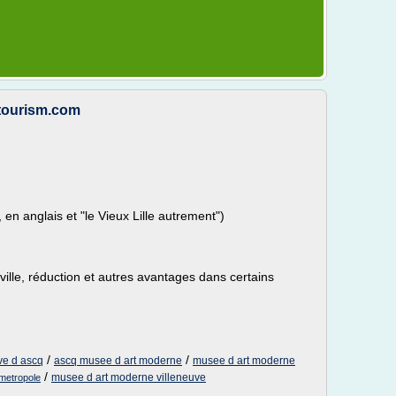
letourism.com
, en anglais et "le Vieux Lille autrement")
 de ville, réduction et autres avantages dans certains
/
/
ve d ascq
ascq musee d art moderne
musee d art moderne
/
musee d art moderne villeneuve
 metropole