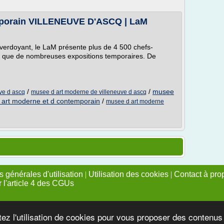
mporain VILLENEUVE D'ASCQ | LaM
 verdoyant, le LaM présente plus de 4 500 chefs-
si que de nombreuses expositions temporaires. De
/
/
musee
ve d ascq
musee d art moderne de villeneuve d ascq
art moderne et d contemporain
/
musee d art moderne
 générales d'utilisation
|
Utilisation des cookies
|
Contact à pro
r l'article 4 des CGUs
tez l'utilisation de cookies pour vous proposer des contenu