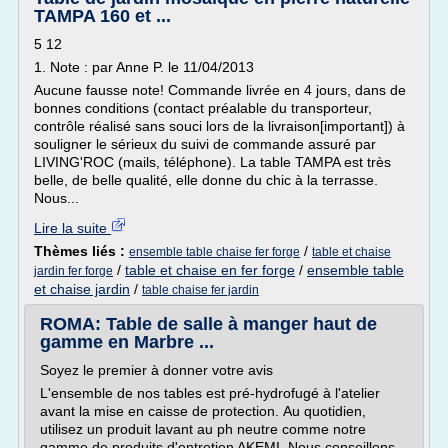
TAMPA 160 et ...
5 12
1. Note : par Anne P. le 11/04/2013
Aucune fausse note! Commande livrée en 4 jours, dans de
bonnes conditions (contact préalable du transporteur,
contrôle réalisé sans souci lors de la livraison[important]) à
souligner le sérieux du suivi de commande assuré par
LIVING'ROC (mails, téléphone). La table TAMPA est très
belle, de belle qualité, elle donne du chic à la terrasse.
Nous...
Lire la suite
Thèmes liés :
/
ensemble table chaise fer forge
table et chaise
/
table et chaise en fer forge
/
ensemble table
jardin fer forge
et chaise jardin
/
table chaise fer jardin
ROMA: Table de salle à manger haut de
gamme en Marbre ...
Soyez le premier à donner votre avis
L'ensemble de nos tables est pré-hydrofugé à l'atelier
avant la mise en caisse de protection. Au quotidien,
utilisez un produit lavant au ph neutre comme notre
gamme de produits d'entretien AKEMI. Nous conseillons