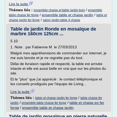
Lire la suite
Thèmes liés :
/
ensemble chaise et table jardin bois
ensemble
/
ensemble table et chaise jardin
/
table chaise fer forge
table et
/
chaise jardin fer forge
salon jardin table 4 chaise
Table de jardin Ronde en mosaïque de
marbre 160cm 125cm ...
5 10
1. Note : par Fabienne M. le 27/03/2013
Malgré mes appréhensions de commander sur internet, je
me suis lancée et je ne regrette pas du tout.
Délai de livraison rapide et respecté, la table est arrivée
intacte et elle est aussi belle en vrai que sur les photos du
site.
Et le "plus" que j'ai apprécié : le contact téléphonique et
les conseils prodigués par l'équipe de Living...
Lire la suite
Thèmes liés :
/
table et chaise jardin fer forge
table chaise fer
/
/
table et chaise en fer
jardin
ensemble table chaise fer forge
forge
/
ensemble table et chaise jardin
Table de jardin mosaïque en pierre naturelle