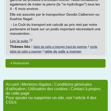
également de traiter la pierre (la "re-hydrofuger") tous les
4 - 6 mois environ.
Elle est assurée par le transporteur Geodis Calberson ou
Kuehne Nagel.
- Le Coût du transport est calculé au prix réel par notre
partenaire et basé sur un poids important nécessitant une
manutention...
Lire la suite
Thèmes liés :
/
table de salle a manger haut de gamme
vente
/
table de salle a manger
table de salle a manger
4 Ressources
Accueil
|
Mentions légales
|
Conditions générales
d'utilisation
|
Utilisation des cookies
|
Contact à propos
de cette page
Pour ajouter ou supprimer un site, voir l'article 4 des
CGUs