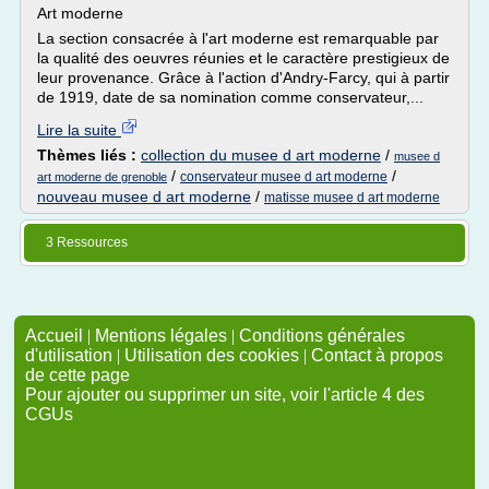
Art moderne
La section consacrée à l'art moderne est remarquable par
la qualité des oeuvres réunies et le caractère prestigieux de
leur provenance. Grâce à l'action d'Andry-Farcy, qui à partir
de 1919, date de sa nomination comme conservateur,...
Lire la suite
Thèmes liés :
collection du musee d art moderne
/
musee d
/
/
conservateur musee d art moderne
art moderne de grenoble
nouveau musee d art moderne
/
matisse musee d art moderne
3 Ressources
Accueil
|
Mentions légales
|
Conditions générales
d'utilisation
|
Utilisation des cookies
|
Contact à propos
de cette page
Pour ajouter ou supprimer un site, voir l'article 4 des
CGUs