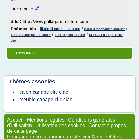
Lire la suite
Site :
http://www.grillage-et-cloture.com
Thèmes liés :
/
/
literie lit meuble canape
literie lit mezzanine mobilier
/
/
literie lit superpose mobilier
literie lit pont mobilier
fabricant canape lit clic
clac
1 Ressources
Thèmes associés
salon canape clic clac
meuble canape clic clac
Accueil
|
Mentions légales
|
Conditions générales
d'utilisation
|
Utilisation des cookies
|
Contact à propos
de cette page
Pour ajouter ou supprimer un site, voir l'article 4 des