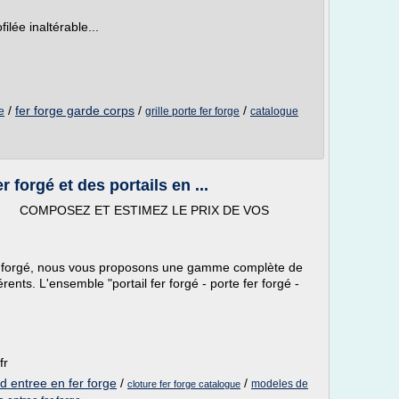
lée inaltérable...
/
fer forge garde corps
/
/
e
grille porte fer forge
catalogue
 forgé et des portails en ...
ET ESTIMEZ LE PRIX DE VOS
er forgé, nous vous proposons une gamme complète de
érents. L'ensemble "portail fer forgé - porte fer forgé -
fr
 d entree en fer forge
/
/
modeles de
cloture fer forge catalogue