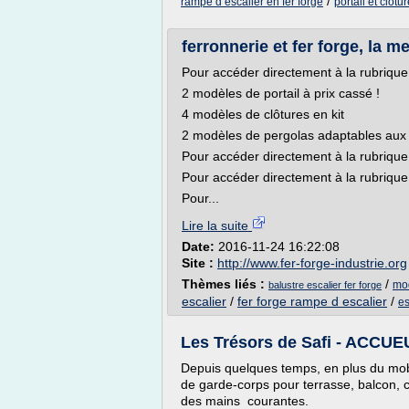
/
rampe d escalier en fer forge
portail et clotu
ferronnerie et fer forge, la me
Pour accéder directement à la rubrique 
2 modèles de portail à prix cassé !
4 modèles de clôtures en kit
2 modèles de pergolas adaptables aux 
Pour accéder directement à la rubrique 
Pour accéder directement à la rubrique 
Pour...
Lire la suite
Date:
2016-11-24 16:22:08
Site :
http://www.fer-forge-industrie.org
Thèmes liés :
/
mod
balustre escalier fer forge
escalier
/
fer forge rampe d escalier
/
es
Les Trésors de Safi - ACCUEUI
Depuis quelques temps, en plus du mobil
de garde-corps pour terrasse, balcon, cl
des mains courantes.