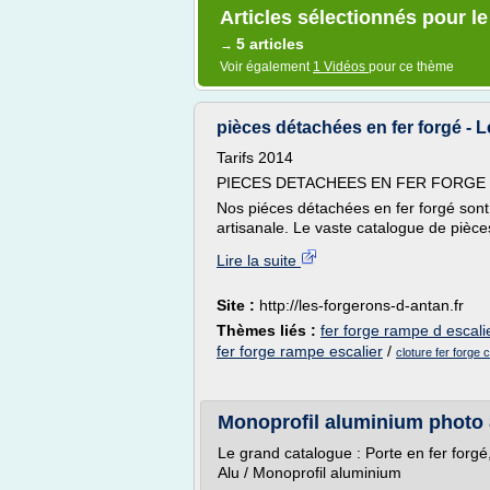
Articles sélectionnés pour le
5 articles
→
Voir également
1 Vidéos
pour ce thème
pièces détachées en fer forgé - L
Tarifs 2014
PIECES DETACHEES EN FER FORGE
Nos piéces détachées en fer forgé sont 
artisanale. Le vaste catalogue de pièce
Lire la suite
Site :
http://les-forgerons-d-antan.fr
Thèmes liés :
fer forge rampe d escali
fer forge rampe escalier
/
cloture fer forge 
Monoprofil aluminium photo 8
Le grand catalogue : Porte en fer forgé, 
Alu / Monoprofil aluminium