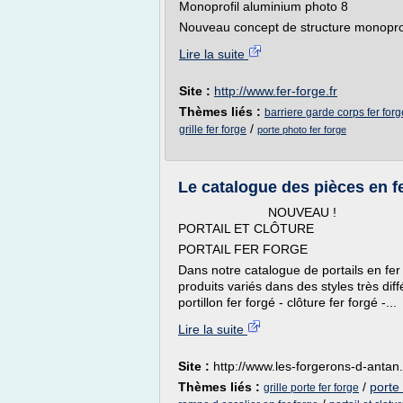
Monoprofil aluminium photo 8
Nouveau concept de structure monoprofi
Lire la suite
Site :
http://www.fer-forge.fr
Thèmes liés :
barriere garde corps fer forg
/
grille fer forge
porte photo fer forge
Le catalogue des pièces en fer
NOUVEAU ! COMPOSEZ 
PORTAIL ET CLÔTURE
PORTAIL FER FORGE
Dans notre catalogue de portails en f
produits variés dans des styles très diff
portillon fer forgé - clôture fer forgé -...
Lire la suite
Site :
http://www.les-forgerons-d-antan.
Thèmes liés :
/
porte
grille porte fer forge