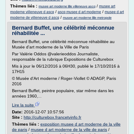
Thèmes liés :
/
musee art
musee art moderne lille villeneuve ascq
/
/
moderne villeneuve d ascq
ascq musee d art moderne
musee d art
/
moderne de villeneuve d ascq
musee art moderne lille metropole
Bernard Buffet, une célébrité méconnue
réhabilitée ...
Bernard Buffet, une célébrité méconnue réhabilitée au
Musée d'art moderne de la Ville de Paris
Par Valérie Oddos @valerieoddos Journaliste,
responsable de la rubrique Expositions de Culturebox
Mis à jour le 06/12/2016 à 06H30, publié le 17/10/2016 à
17H15
© Musée d'Art moderne / Roger-Viollet © ADAGP, Paris
2016
Bernard Buffet, peintre populaire, star même dans les
années 1960,...
Lire la suite
Date:
2016-12-07 10:57:56
Site :
http://culturebox.francetvinfo.fr
Thèmes liés :
exposition musee d art moderne de la ville
de paris
/
musee d art moderne de la ville de paris
/