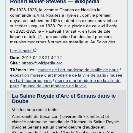
Robert Mallet-Stevens — Wikipédia
En 1923-1928, le vicomte Charles de Noailles lui
commande la Villa Noailles à Hyères , dont le premier
noyau est achevé en 1925 et dont les extensions vont se
succéder jusqu'en 1933. Pour la piscine de celle-ci il crée
en 1923-1925 le « Fauteuil Transat », en tube de tôle
laquée et toile [7] , qui constitue l'un des tout premiers
meubles modernes à structure métallique. Au Salon des...
Lire la suite
Date:
2017-02-23 21:42:12
Site :
https://fr.wikipedia.org
Thèmes liés :
musee de l art moderne de la ville de paris
/
exposition musee d art moderne de la ville de paris
/
musee
de l art moderne paris
/
musee d art moderne de la ville de
paris
/
musee de l art moderne de la ville
La Saline Royale d'Arc et Senans dans le
Doubs
Voir les horaires et tarifs
A proximité de Besançon ( environ 35 kilomètres) et
classée patrimoine mondial de l'Unesco, la Saline Royale
d'Arc et Senans est un chef-d'oeuvre d'audace et
d'utopisme de l'architecte Claude-Nicolas Ledoux. Son