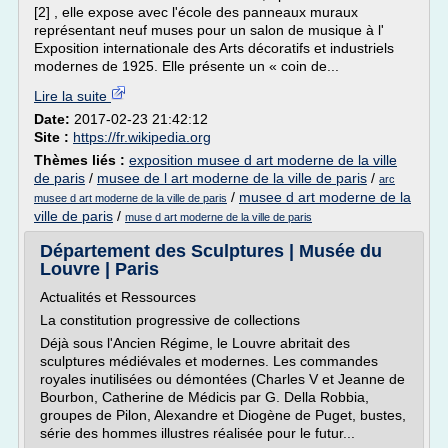
[2] , elle expose avec l'école des panneaux muraux
représentant neuf muses pour un salon de musique à l'
Exposition internationale des Arts décoratifs et industriels
modernes de 1925. Elle présente un « coin de...
Lire la suite
Date:
2017-02-23 21:42:12
Site :
https://fr.wikipedia.org
Thèmes liés :
exposition musee d art moderne de la ville
de paris
/
musee de l art moderne de la ville de paris
/
arc
/
musee d art moderne de la
musee d art moderne de la ville de paris
ville de paris
/
muse d art moderne de la ville de paris
Département des Sculptures | Musée du
Louvre | Paris
Actualités et Ressources
La constitution progressive de collections
Déjà sous l'Ancien Régime, le Louvre abritait des
sculptures médiévales et modernes. Les commandes
royales inutilisées ou démontées (Charles V et Jeanne de
Bourbon, Catherine de Médicis par G. Della Robbia,
groupes de Pilon, Alexandre et Diogène de Puget, bustes,
série des hommes illustres réalisée pour le futur...