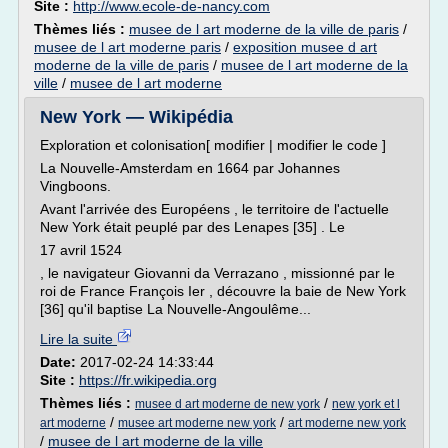
Site :
http://www.ecole-de-nancy.com
Thèmes liés :
musee de l art moderne de la ville de paris
/
musee de l art moderne paris
/
exposition musee d art
moderne de la ville de paris
/
musee de l art moderne de la
ville
/
musee de l art moderne
New York — Wikipédia
Exploration et colonisation[ modifier | modifier le code ]
La Nouvelle-Amsterdam en 1664 par Johannes
Vingboons.
Avant l'arrivée des Européens , le territoire de l'actuelle
New York était peuplé par des Lenapes [35] . Le
17 avril 1524
, le navigateur Giovanni da Verrazano , missionné par le
roi de France François Ier , découvre la baie de New York
[36] qu'il baptise La Nouvelle-Angoulême...
Lire la suite
Date:
2017-02-24 14:33:44
Site :
https://fr.wikipedia.org
Thèmes liés :
/
musee d art moderne de new york
new york et l
/
/
art moderne
musee art moderne new york
art moderne new york
/
musee de l art moderne de la ville