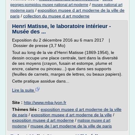
/
georges pompidou musee national art moderne
musee national art
/
exposition musee d art moderne de la ville de
moderne paris
paris
/
collection du musee d art moderne
Henri Matisse, le laboratoire intérieur -
Musée des ...
Exposition du 2 décembre 2016 au 6 mars 2017 |
Dossier de presse (3,7 Mo)
Tout au long de la vie d'Henri Matisse (1869-1954), le
dessin occupe une place centrale, tant dans la diversité
de ses moyens (crayon, fusain et estompe, plume et
encre, calame ou pinceau...) que dans ses supports
(feuilles de carnets, marges de lettres, ou beaux papiers).
Cette pratique assidue dans...
Lire la suite
Site :
http://www.mba-lyon.fr
Thèmes liés :
exposition musee d art moderne de la ville
de paris
/
exposition musee d art moderne de la ville
/
exposition musee d art moderne
/
matisse musee d art
/
musee de l art moderne de la ville de paris
moderne