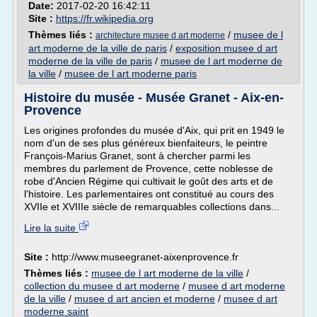
Date:
2017-02-20 16:42:11
Site :
https://fr.wikipedia.org
Thèmes liés :
/
musee de l
architecture musee d art moderne
art moderne de la ville de paris
/
exposition musee d art
moderne de la ville de paris
/
musee de l art moderne de
la ville
/
musee de l art moderne paris
Histoire du musée - Musée Granet - Aix-en-
Provence
Les origines profondes du musée d'Aix, qui prit en 1949 le
nom d'un de ses plus généreux bienfaiteurs, le peintre
François-Marius Granet, sont à chercher parmi les
membres du parlement de Provence, cette noblesse de
robe d'Ancien Régime qui cultivait le goût des arts et de
l'histoire. Les parlementaires ont constitué au cours des
XVIIe et XVIIIe siècle de remarquables collections dans...
Lire la suite
Site :
http://www.museegranet-aixenprovence.fr
Thèmes liés :
musee de l art moderne de la ville
/
collection du musee d art moderne
/
musee d art moderne
de la ville
/
musee d art ancien et moderne
/
musee d art
moderne saint