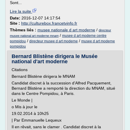
Sont...
Lire la suite
Date:
2016-12-07 14:17:54
Site :
http://culturebox.francetvinfo.fr
Thèmes liés :
musee nationale d art moderne
/
directeur
/
musee d art moderne centre
musee national art moderne mnam
/
/
pompidou
directeur musee d art moderne
musee d art moderne
pompidou
Bernard Blistène dirigera le Musée
national d'art moderne
Citations
Bernard Blistène dirigera le MNAM
Candidat discret à la succession d'Alfred Pacquement,
Bernard Blistène a remporté la direction du MNAM, situé
dans le Centre Pompidou, à Paris.
Le Monde |
o Mis à jour le
19.02.2014 à 10h25
| Par Emmanuelle Lequeux
Il en rêvait, sans le clamer . Candidat discret à la