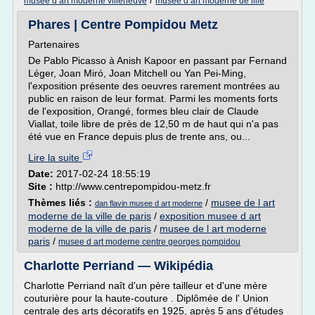
/
musee d art moderne villeneuve
musee d art moderne de lille
Phares | Centre Pompidou Metz
Partenaires
De Pablo Picasso à Anish Kapoor en passant par Fernand
Léger, Joan Miró, Joan Mitchell ou Yan Pei-Ming,
l'exposition présente des oeuvres rarement montrées au
public en raison de leur format. Parmi les moments forts
de l'exposition, Orangé, formes bleu clair de Claude
Viallat, toile libre de près de 12,50 m de haut qui n'a pas
été vue en France depuis plus de trente ans, ou...
Lire la suite
Date:
2017-02-24 18:55:19
Site :
http://www.centrepompidou-metz.fr
Thèmes liés :
/
musee de l art
dan flavin musee d art moderne
moderne de la ville de paris
/
exposition musee d art
moderne de la ville de paris
/
musee de l art moderne
paris
/
musee d art moderne centre georges pompidou
Charlotte Perriand — Wikipédia
Charlotte Perriand naît d'un père tailleur et d'une mère
couturière pour la haute-couture . Diplômée de l' Union
centrale des arts décoratifs en 1925, après 5 ans d'études