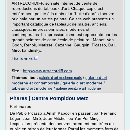
ARTRECORDIFF, son site internet de vente de
reproductions de tableaux d'art. Chaque copie est
entièrement peinte à la main et à l'huile d'après l'oeuvre
originale par un artiste peintre. Ce site web présente un
important catalogue de tableaux de maître, anciens,
classiques, impressionnistes, modernes et
contemporains. L'impressionnisme est représenté par les
grands peintres de cette école de peinture : Monet, Van
Gogh, Renoir, Matisse, Cezanne, Gauguin. Picasso, Dali,
Miro, kandinsky,...
Lire la suite
Site :
http://www.artrecordiff.com
Thèmes liés :
/
galerie d art
galerie d art moderne paris
moderne et contemporain
/
galerie d art moderne
/
tableau d art moderne
/
galerie peinture art moderne
Phares | Centre Pompidou Metz
Partenaires
De Pablo Picasso à Anish Kapoor en passant par Fernand
Léger, Joan Miró, Joan Mitchell ou Yan Pei-Ming,
l'exposition présente des oeuvres rarement montrées au
public en raison de leur format. Parmi les moments forts de