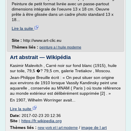
Peinture de petit format livrée avec un passe-partout
dimensions intégrale de l'oeuvre 13 x 18 cm. Oeuvre
prête à être glissée dans un cadre photo standard 13 x
18...
Lire la suite
Site :
http://www.art-clic.eu
Thèmes liés :
peinture a l huile moderne
Art abstrait — Wikipédia
Kasimir Malevitch , Carré noir sur fond blanc (1915), huile
sur toile, 79,5 �? 79,5 cm, galerie Tretiakov , Moscou.
Jean-Philippe Breuille écrit : « On peut situer son origine
aux environs de 1910 lorsque Vassily Kandinsky peint une
aquarelle , conservée au MNAM ( Paris ) où toute référence
au monde extérieur est délibérément supprimée [2] . »
En 1907, Wilhelm Worringer avait...
Lire la suite
Date:
2017-02-23 20:12:36
Site :
https://fr.wikipedia.org
Thèmes liés :
/
image de l art
new york et l art moderne