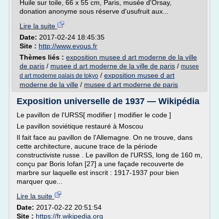
Huile sur toile, 66 x 55 cm, Paris, musée d'Orsay,
donation anonyme sous réserve d'usufruit aux...
Lire la suite
Date:
2017-02-24 18:45:35
Site :
http://www.evous.fr
Thèmes liés :
exposition musee d art moderne de la ville
de paris
/
musee d art moderne de la ville de paris
/
musee
/
exposition musee d art
d art moderne palais de tokyo
moderne de la ville
/
musee d art moderne de paris
Exposition universelle de 1937 — Wikipédia
Le pavillon de l'URSS[ modifier | modifier le code ]
Le pavillon soviétique restauré à Moscou
Il fait face au pavillon de l'Allemagne. On ne trouve, dans
cette architecture, aucune trace de la période
constructiviste russe . Le pavillon de l'URSS, long de 160 m,
conçu par Boris Iofan [27] a une façade recouverte de
marbre sur laquelle est inscrit : 1917-1937 pour bien
marquer que...
Lire la suite
Date:
2017-02-22 20:51:54
Site :
https://fr.wikipedia.org