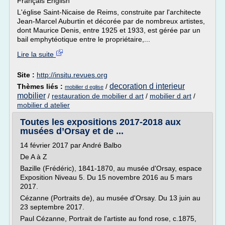
Français English
L'église Saint-Nicaise de Reims, construite par l'architecte
Jean-Marcel Auburtin et décorée par de nombreux artistes,
dont Maurice Denis, entre 1925 et 1933, est gérée par un
bail emphytéotique entre le propriétaire,...
Lire la suite
Site :
http://insitu.revues.org
decoration d interieur
Thèmes liés :
/
mobilier d eglise
mobilier
/
restauration de mobilier d art
/
mobilier d art
/
mobilier d atelier
Toutes les expositions 2017-2018 aux
musées d’Orsay et de ...
14 février 2017 par André Balbo
De A à Z
Bazille (Frédéric), 1841-1870, au musée d'Orsay, espace
Exposition Niveau 5. Du 15 novembre 2016 au 5 mars
2017.
Cézanne (Portraits de), au musée d'Orsay. Du 13 juin au
23 septembre 2017.
Paul Cézanne, Portrait de l'artiste au fond rose, c.1875,