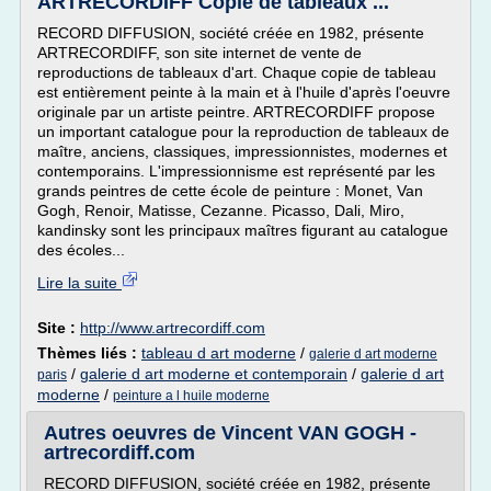
ARTRECORDIFF Copie de tableaux ...
RECORD DIFFUSION, société créée en 1982, présente
ARTRECORDIFF, son site internet de vente de
reproductions de tableaux d'art. Chaque copie de tableau
est entièrement peinte à la main et à l'huile d'après l'oeuvre
originale par un artiste peintre. ARTRECORDIFF propose
un important catalogue pour la reproduction de tableaux de
maître, anciens, classiques, impressionnistes, modernes et
contemporains. L'impressionnisme est représenté par les
grands peintres de cette école de peinture : Monet, Van
Gogh, Renoir, Matisse, Cezanne. Picasso, Dali, Miro,
kandinsky sont les principaux maîtres figurant au catalogue
des écoles...
Lire la suite
Site :
http://www.artrecordiff.com
Thèmes liés :
tableau d art moderne
/
galerie d art moderne
/
galerie d art moderne et contemporain
/
galerie d art
paris
moderne
/
peinture a l huile moderne
Autres oeuvres de Vincent VAN GOGH -
artrecordiff.com
RECORD DIFFUSION, société créée en 1982, présente