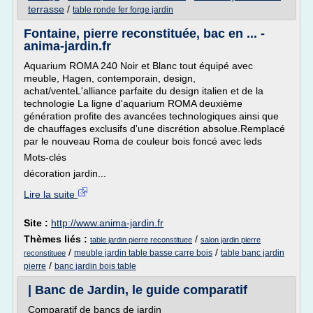
terrasse
/
table ronde fer forge jardin
Fontaine, pierre reconstituée, bac en ... -
anima-jardin.fr
Aquarium ROMA 240 Noir et Blanc tout équipé avec
meuble, Hagen, contemporain, design,
achat/venteL'alliance parfaite du design italien et de la
technologie La ligne d'aquarium ROMA deuxième
génération profite des avancées technologiques ainsi que
de chauffages exclusifs d'une discrétion absolue.Remplacé
par le nouveau Roma de couleur bois foncé avec leds
Mots-clés
décoration jardin...
Lire la suite
Site :
http://www.anima-jardin.fr
Thèmes liés :
/
table jardin pierre reconstituee
salon jardin pierre
/
/
meuble jardin table basse carre bois
table banc jardin
reconstituee
/
pierre
banc jardin bois table
| Banc de Jardin, le guide comparatif
Comparatif de bancs de jardin