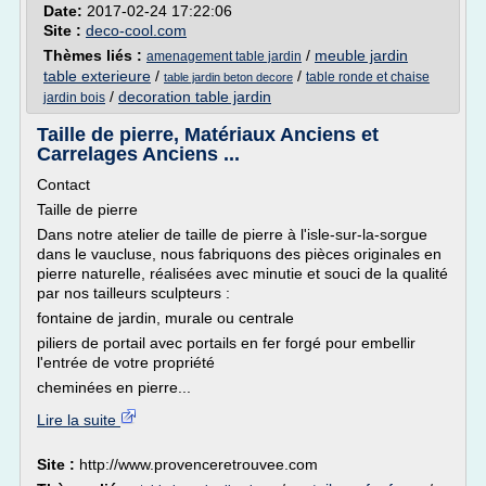
Date:
2017-02-24 17:22:06
Site :
deco-cool.com
Thèmes liés :
/
meuble jardin
amenagement table jardin
table exterieure
/
/
table ronde et chaise
table jardin beton decore
/
decoration table jardin
jardin bois
Taille de pierre, Matériaux Anciens et
Carrelages Anciens ...
Contact
Taille de pierre
Dans notre atelier de taille de pierre à l'isle-sur-la-sorgue
dans le vaucluse, nous fabriquons des pièces originales en
pierre naturelle, réalisées avec minutie et souci de la qualité
par nos tailleurs sculpteurs :
fontaine de jardin, murale ou centrale
piliers de portail avec portails en fer forgé pour embellir
l'entrée de votre propriété
cheminées en pierre...
Lire la suite
Site :
http://www.provenceretrouvee.com