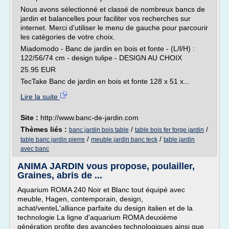
Nous avons sélectionné et classé de nombreux bancs de
jardin et balancelles pour faciliter vos recherches sur
internet. Merci d'utiliser le menu de gauche pour parcourir
les catégories de votre choix.
Miadomodo - Banc de jardin en bois et fonte - (L/l/H) :
122/56/74 cm - design tulipe - DESIGN AU CHOIX
25.95 EUR
TecTake Banc de jardin en bois et fonte 128 x 51 x...
Lire la suite
Site :
http://www.banc-de-jardin.com
Thèmes liés :
/
/
banc jardin bois table
table bois fer forge jardin
/
/
table banc jardin pierre
meuble jardin banc teck
table jardin
avec banc
ANIMA JARDIN vous propose, poulailler,
Graines, abris de ...
Aquarium ROMA 240 Noir et Blanc tout équipé avec
meuble, Hagen, contemporain, design,
achat/venteL'alliance parfaite du design italien et de la
technologie La ligne d'aquarium ROMA deuxième
génération profite des avancées technologiques ainsi que