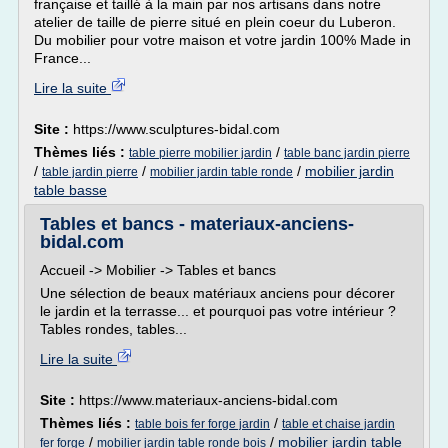
française et taillé à la main par nos artisans dans notre
atelier de taille de pierre situé en plein coeur du Luberon.
Du mobilier pour votre maison et votre jardin 100% Made in
France...
Lire la suite
Site :
https://www.sculptures-bidal.com
Thèmes liés :
/
table pierre mobilier jardin
table banc jardin pierre
/
/
/
mobilier jardin
table jardin pierre
mobilier jardin table ronde
table basse
Tables et bancs - materiaux-anciens-
bidal.com
Accueil -> Mobilier -> Tables et bancs
Une sélection de beaux matériaux anciens pour décorer
le jardin et la terrasse... et pourquoi pas votre intérieur ?
Tables rondes, tables...
Lire la suite
Site :
https://www.materiaux-anciens-bidal.com
Thèmes liés :
/
table bois fer forge jardin
table et chaise jardin
/
/
mobilier jardin table
fer forge
mobilier jardin table ronde bois