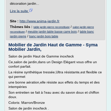
décoration jardin...
Lire la suite
Site :
http://www.anima-jardin.fr
Thèmes liés :
/
table jardin pierre reconstituee
salon jardin pierre
/
/
meuble jardin table basse carre bois
table banc
reconstituee
/
jardin pierre
banc jardin bois table
Mobilier de Jardin Haut de Gamme - Syma
Mobilier Jardin,
Salon de jardin Haut de Gamme inox/teck
Ce,salon de jardin,dans un Design Elégant vous offre un
confort parfait.
La résine synthétique tressée,Ultra résistante,est flexible ce
qui permet
une bonne aération,elle résiste aux effets du temps et des
intempéries
Son entretien se fait à l'eau avec du savon doux et chiffon
doux.
Coloris: Marron/Bronze
Salon de jardin inox/teck .