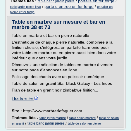
Thèmes liés :
/
portails en fer forge
/
table banc jardin pierre
/
porte d entree en fer forge
/
table jardin pierre lave
escalier en
pierre et fer forge
Table en marbre sur mesure et bar en
marbre 38 et 73
Table en marbre et bar en pierre naturelle
L'esthétique de chaque pierre naturelle, combinée à la
finition choisie, s'intègrera en parfaite harmonie pour
votre table en marbre ou en pierre aussi bien dans votre
intérieur que dans votre jardin.
Découvrez une sélection de tables en marbre à vendre
sur notre page d'annonces en ligne.
Polissage des chants avec un polissoir numérique
Table de salon en granit Star Black Galaxy - Les Indes
Plan de table en granit noir zimbabwe finition...
Lire la suite
Site :
http://www.marbreriefaguet.com
Thèmes liés :
/
/
table jardin marbre
table salon marbre
table de salon
/
/
table banc jardin pierre
en granit
table de salon en pierre