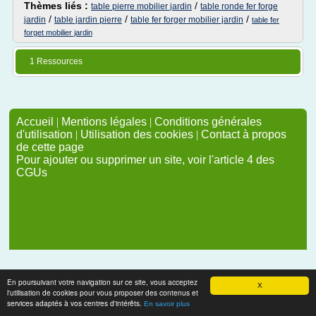
Thèmes liés :
/
table pierre mobilier jardin
table ronde fer forge
/
/
/
jardin
table jardin pierre
table fer forger mobilier jardin
table fer
forget mobilier jardin
1 Ressources
Accueil
|
Mentions légales
|
Conditions générales
d'utilisation
|
Utilisation des cookies
|
Contact à propos
de cette page
Pour ajouter ou supprimer un site, voir l'article 4 des
CGUs
En poursuivant votre navigation sur ce site, vous acceptez
X
l'utilisation de cookies pour vous proposer des contenus et
services adaptés à vos centres d'intérêts.
En savoir plus