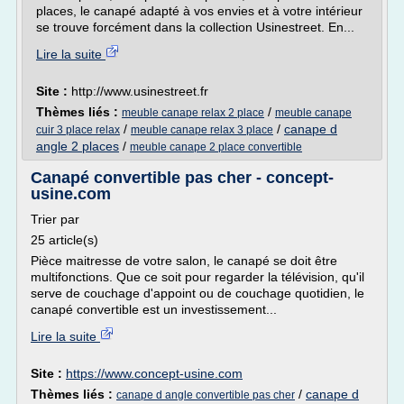
places, le canapé adapté à vos envies et à votre intérieur
se trouve forcément dans la collection Usinestreet. En...
Lire la suite
Site :
http://www.usinestreet.fr
Thèmes liés :
/
meuble canape relax 2 place
meuble canape
/
/
canape d
cuir 3 place relax
meuble canape relax 3 place
angle 2 places
/
meuble canape 2 place convertible
Canapé convertible pas cher - concept-
usine.com
Trier par
25 article(s)
Pièce maitresse de votre salon, le canapé se doit être
multifonctions. Que ce soit pour regarder la télévision, qu'il
serve de couchage d'appoint ou de couchage quotidien, le
canapé convertible est un investissement...
Lire la suite
Site :
https://www.concept-usine.com
Thèmes liés :
/
canape d
canape d angle convertible pas cher