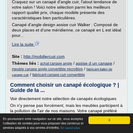
Craquez sur un canapé d'angle cuir, l'atout tendance de
votre salon ! Voici notre sélection parmi les meilleurs
rapport qualité prix, chaque modèle présente des
caractéristiques bien particulières.
Canapé d'angle design assise cuir Walker : Composé de
deux places et d'une méridienne, ce canapé en L est idéal
pour...
Lire la suite
Site :
http://mobiliercuir.com
Thèmes liés :
/
assise d un canape
/
achat canape angle
/
meuble canape angle convertible microfibre
fabricant italien de
/
fabricant canape cuir convertible
canape cuir
Comment choisir un canapé écologique ? |
Guide de la ...
Voir directement notre sélection de canapés écologiques
On n'y pense pas forcément, mais les meubles participent à
la pollution de l'air de nos maisons. Votre canapé préféré
aussi, très certainement. Composé de matériaux, de colles
En poursuivant votre navigation sur ce site, vous acceptez
X
et de résines chimiques, il dégage des substances toxiques
l'utilisation de cookies pour vous proposer des contenus et
parfois bien longtemps après l'achat. Et contrairement aux
services adaptés à vos centres d'intérêts.
En savoir plus
produits de décoration et de...