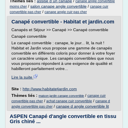
Thèmes liés :
assise d un canape
/
canape angle convertible
/
salon canape angle convertible
/
moins cher
canape cuir
/
convertible pas cher
canape angle cuir pas cher
Canapé convertible - Habitat et jardin.com
Canapés et Séjour >> Canapé >> Canapé convertible
Canapé convertible
Le canapé convertible : canape, le jour... lit, la nuit !
Habitat et Jardin vous propose une gamme de canapés
convertible en différents coloris pour donner à votre foyer
un caractère unique. Les canapés convertibles que nous
vous proposons répondent à une exigence de qualité et
habilleront parfaitement votre...
Lire la suite
Site :
http://www.habitatetjardin.com
Thèmes liés :
/
canape cuir
maison jardin canape convertible
/
/
convertible pas cher
achat canape cuir convertible
canape d
/
canape d angle convertible lit
angle convertible pas cher
ASPEN Canapé d'angle convertible en tissu
Gris chiné ...