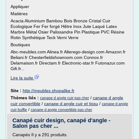
Appliquer
Matières
Acacia Aluminium Bambou Bois Bronze Cristal Cuir
Ecologique Fer Fer forgé Hêtre Inox Jute Laqué Latex
Marbre Métal Osier Palissandre Pin Plastique PVC Résine
Rotin Synthétique Teck Verni Verre
Boutiques
Abc-meubles.com Alinea.fr Alterego-design.com Amazon.fr
Beliani.fr Chesterfieldshowroom.com Connox.fr
Delamaison.fr Directam.fr Electronic-star.fr Futonazur.com
Gifi.fr...
Lire la suite
Site :
http://meubles.shopalike.fr
Thèmes liés :
/
canape d angle
canape d angle cuir pas cher
cuir convertible
/
canape d angle cuir et tissu
/
canape d angle
/
cuir buffle
canape d angle convertible pas cher
Canapé cuir design, canapé d'angle -
Salon pas cher ...
Canapés Il y a 291 produits.