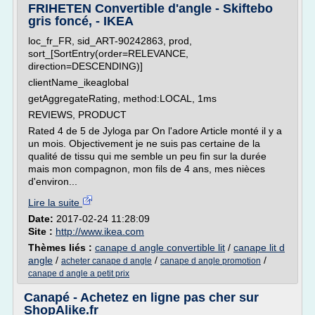
FRIHETEN Convertible d'angle - Skiftebo
gris foncé, - IKEA
loc_fr_FR, sid_ART-90242863, prod,
sort_[SortEntry(order=RELEVANCE,
direction=DESCENDING)]
clientName_ikeaglobal
getAggregateRating, method:LOCAL, 1ms
REVIEWS, PRODUCT
Rated 4 de 5 de Jyloga par On l'adore Article monté il y a
un mois. Objectivement je ne suis pas certaine de la
qualité de tissu qui me semble un peu fin sur la durée
mais mon compagnon, mon fils de 4 ans, mes nièces
d'environ...
Lire la suite
Date:
2017-02-24 11:28:09
Site :
http://www.ikea.com
Thèmes liés :
canape d angle convertible lit
/
canape lit d
angle
/
/
/
acheter canape d angle
canape d angle promotion
canape d angle a petit prix
Canapé - Achetez en ligne pas cher sur
ShopAlike.fr