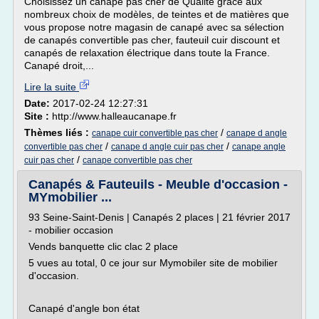
Choisissez un canapé pas cher de Qualité grâce aux
nombreux choix de modèles, de teintes et de matières que
vous propose notre magasin de canapé avec sa sélection
de canapés convertible pas cher, fauteuil cuir discount et
canapés de relaxation électrique dans toute la France.
Canapé droit,...
Lire la suite
Date:
2017-02-24 12:27:31
Site :
http://www.halleaucanape.fr
Thèmes liés :
/
canape cuir convertible pas cher
canape d angle
/
/
convertible pas cher
canape d angle cuir pas cher
canape angle
/
cuir pas cher
canape convertible pas cher
Canapés & Fauteuils - Meuble d'occasion -
MYmobilier ...
93 Seine-Saint-Denis | Canapés 2 places | 21 février 2017
- mobilier occasion
Vends banquette clic clac 2 place
5 vues au total, 0 ce jour sur Mymobiler site de mobilier
d'occasion.
Canapé d'angle bon état