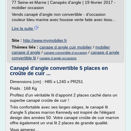
77 Seine-et-Marne | Canapés d'angle | 19 février 2017 -
mobilier occasion
Vends canapé d'angle non convertible - d'occasion
couleur bleu marine avec housse verte faite avec tissu...
Lire la suite
Site :
http://www.mymobilier.fr
Thèmes liés :
canape d angle cuir mobilier
/
mobilier
canape d angle
/
/
canape d angle
canape convertible d occasion
convertible lit
/
canape d angle occasions
Canapé d'angle convertible 5 places en
croûte de cuir ...
Dimensions (cm) : H85 x L240 x PR251
Poids : 168 Kg
Profitez d'un véritable lit d'appoint 2 places caché dans un
superbe canapé croûte de cuir !
Très confortable avec ses larges sièges, le canapé lit
d'angle 5 places marron Kennedy est inspiré de l'élégant
design des années 50. Votre canapé croûte de cuir marron
offre également un vrai lit 2 places de grande qualité.
Vous aimerez...