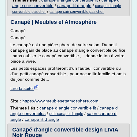
Thèmes liés :
canape d angle convertible lit
/
canape d
angle cuir convertible
/
canape lit d angle
/
canape d angle
/
convertible pas cher
canape cuir convertible pas cher
Canapé | Meubles et Atmosphère
Canapé
Canapé
Le canapé est une pièce phare de votre salon. Du petit
canapé gain de place au canapé d'angle convertible ou fixe
, sans oublier le canapé convertible , il donne le ton à votre
pièce à vivre.
Les petits espaces profiteront d'un fauteuil convertible ou
d'un petit canapé convertible , pour accueillir famille et amis
de jour comme de...
Lire la suite
Site :
https://www.meublesetatmosphere.com
Thèmes liés :
canape d angle convertible lit
/
canape d
angle convertibles
/
/
salon canape d
petit canape d angle
angle
/
canape lit d angle
Canapé d'angle convertible design LIVIA
Noir Rouge