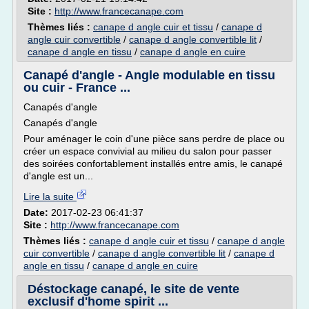
Site :
http://www.francecanape.com
Thèmes liés :
canape d angle cuir et tissu
/
canape d
angle cuir convertible
/
canape d angle convertible lit
/
canape d angle en tissu
/
canape d angle en cuire
Canapé d'angle - Angle modulable en tissu
ou cuir - France ...
Canapés d'angle
Canapés d'angle
Pour aménager le coin d'une pièce sans perdre de place ou
créer un espace convivial au milieu du salon pour passer
des soirées confortablement installés entre amis, le canapé
d'angle est un...
Lire la suite
Date:
2017-02-23 06:41:37
Site :
http://www.francecanape.com
Thèmes liés :
canape d angle cuir et tissu
/
canape d angle
cuir convertible
/
canape d angle convertible lit
/
canape d
angle en tissu
/
canape d angle en cuire
Déstockage canapé, le site de vente
exclusif d'home spirit ...