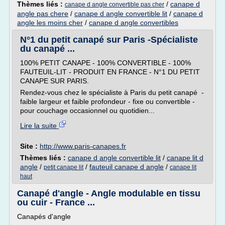
Thèmes liés :
/
canape d
canape d angle convertible pas cher
angle pas chere
/
canape d angle convertible lit
/
canape d
angle les moins cher
/
canape d angle convertibles
N°1 du petit canapé sur Paris -Spécialiste
du canapé ...
100% PETIT CANAPE - 100% CONVERTIBLE - 100%
FAUTEUIL-LIT - PRODUIT EN FRANCE - N°1 DU PETIT
CANAPE SUR PARIS.
Rendez-vous chez le spécialiste à Paris du petit canapé -
faible largeur et faible profondeur - fixe ou convertible -
pour couchage occasionnel ou quotidien...
Lire la suite
Site :
http://www.paris-canapes.fr
Thèmes liés :
canape d angle convertible lit
/
canape lit d
angle
/
/
fauteuil canape d angle
/
petit canape lit
canape lit
haut
Canapé d'angle - Angle modulable en tissu
ou cuir - France ...
Canapés d'angle