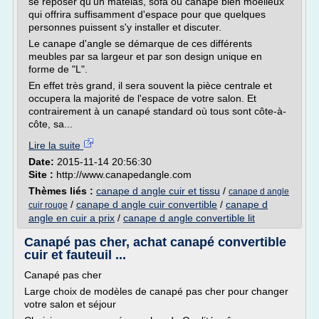
se reposer qu'un matelas, sofa ou canape bien moelleux
qui offrira suffisamment d'espace pour que quelques
personnes puissent s'y installer et discuter.
Le canape d'angle se démarque de ces différents
meubles par sa largeur et par son design unique en
forme de "L".
En effet très grand, il sera souvent la pièce centrale et
occupera la majorité de l'espace de votre salon. Et
contrairement à un canapé standard où tous sont côte-à-
côte, sa...
Lire la suite
Date:
2015-11-14 20:56:30
Site :
http://www.canapedangle.com
Thèmes liés :
canape d angle cuir et tissu
/
canape d angle
/
canape d angle cuir convertible
/
canape d
cuir rouge
angle en cuir a prix
/
canape d angle convertible lit
Canapé pas cher, achat canapé convertible
cuir et fauteuil ...
Canapé pas cher
Large choix de modèles de canapé pas cher pour changer
votre salon et séjour