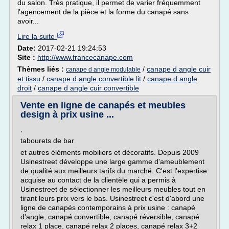
du salon. Très pratique, il permet de varier fréquemment
l'agencement de la pièce et la forme du canapé sans
avoir...
Lire la suite
Date:
2017-02-21 19:24:53
Site :
http://www.francecanape.com
Thèmes liés :
/
canape d angle cuir
canape d angle modulable
et tissu
/
canape d angle convertible lit
/
canape d angle
droit
/
canape d angle cuir convertible
Vente en ligne de canapés et meubles
design à prix usine ...
,
tabourets de bar
et autres éléments mobiliers et décoratifs. Depuis 2009
Usinestreet développe une large gamme d'ameublement
de qualité aux meilleurs tarifs du marché. C'est l'expertise
acquise au contact de la clientèle qui a permis à
Usinestreet de sélectionner les meilleurs meubles tout en
tirant leurs prix vers le bas. Usinestreet c'est d'abord une
ligne de canapés contemporains à prix usine : canapé
d'angle, canapé convertible, canapé réversible, canapé
relax 1 place, canapé relax 2 places, canapé relax 3+2