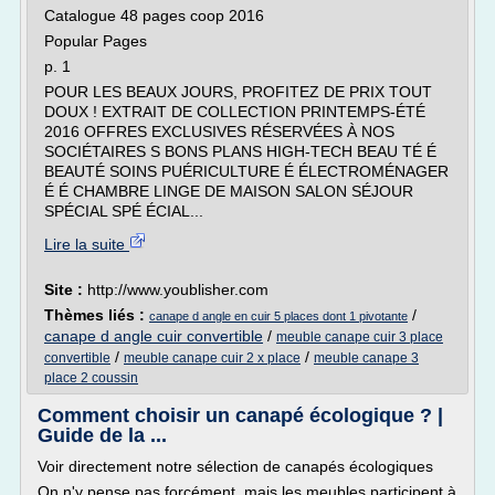
Catalogue 48 pages coop 2016
Popular Pages
p. 1
POUR LES BEAUX JOURS, PROFITEZ DE PRIX TOUT
DOUX ! EXTRAIT DE COLLECTION PRINTEMPS-ÉTÉ
2016 OFFRES EXCLUSIVES RÉSERVÉES À NOS
SOCIÉTAIRES S BONS PLANS HIGH-TECH BEAU TÉ É
BEAUTÉ SOINS PUÉRICULTURE É ÉLECTROMÉNAGER
É É CHAMBRE LINGE DE MAISON SALON SÉJOUR
SPÉCIAL SPÉ ÉCIAL...
Lire la suite
Site :
http://www.youblisher.com
Thèmes liés :
/
canape d angle en cuir 5 places dont 1 pivotante
canape d angle cuir convertible
/
meuble canape cuir 3 place
/
/
convertible
meuble canape cuir 2 x place
meuble canape 3
place 2 coussin
Comment choisir un canapé écologique ? |
Guide de la ...
Voir directement notre sélection de canapés écologiques
On n'y pense pas forcément, mais les meubles participent à