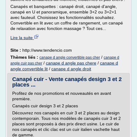
Canapés et banquettes : canapé droit, canapé d'angle,
canapé en U et panoramique, ensemble 3+2 ou 3+2+1
avec fauteuil. Choisissez les fonctionnalités souhaitez.
Convertible en lit avec un coffre de rangement, un canapé
de relaxation avec fonction massage ? Tout ces...
Lire la suite
Site :
http://www.tendencio.com
Thèmes liés :
/
canape d angle convertible pas cher
canape d
/
canape d angle pas chere
/
canape d
angle cuir pas cher
angle convertible lit
/
canape d angle droit
Canapé cuir - Vente canapés design 3 et 2
places ...
Profitez de nos promotions et nouveautés en avant
première.
Canapés cuir design 3 et 2 places
Découvrez nos canapés en cuir 3 et 2 places au design
contemporain. Tous nos modèles de canapés cuir 3 et 2
places sont proposés à des prix direct usine. Le cuir de
nos canapés et clic clac est un cuir italien vachette haut
de gamme.