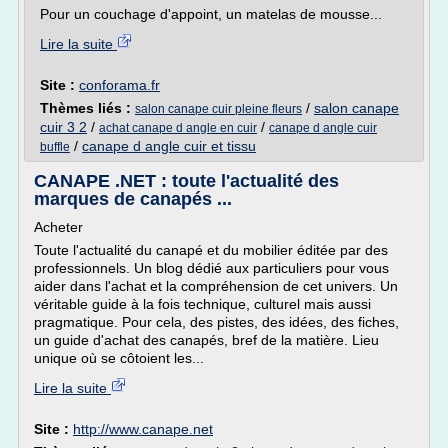
Pour un couchage d'appoint, un matelas de mousse...
Lire la suite
Site :
conforama.fr
Thèmes liés :
/
salon canape
salon canape cuir pleine fleurs
cuir 3 2
/
/
achat canape d angle en cuir
canape d angle cuir
/
canape d angle cuir et tissu
buffle
CANAPE .NET : toute l'actualité des
marques de canapés ...
Acheter
Toute l'actualité du canapé et du mobilier éditée par des
professionnels. Un blog dédié aux particuliers pour vous
aider dans l'achat et la compréhension de cet univers. Un
véritable guide à la fois technique, culturel mais aussi
pragmatique. Pour cela, des pistes, des idées, des fiches,
un guide d'achat des canapés, bref de la matière. Lieu
unique où se côtoient les...
Lire la suite
Site :
http://www.canape.net