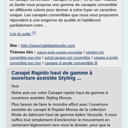
et Jardin vous propose une gamme de canapés convertible
en différents coloris pour donner à votre foyer un caractère
unique. Les canapés convertibles que nous vous proposons
répondent à une exigence de qualité et habilleront
parfaitement votre...
Lire la suite
Site :
http://www.habitatetjardin.com
Thèmes liés :
/
canape cuir
maison jardin canape convertible
/
/
convertible pas cher
achat canape cuir convertible
canape d angle
/
canape d angle convertible lit
convertible pas cher
Canapé Rapido haut de gamme à
ouverture assistée Styling ...
Avis
Notre avis sur votre Canapé rapido haut de gamme à
ouverture assistée Styling Monza
Plus besoin de faire le moindre effort avec l'ouverture
assistée du canapé lit Rapido Monza de la collection
Mode du fabricant haut de gamme italien Verysofa. Il vous
suffira tout simplement d'enclencher le mouvement en
ramenant légèrement vers vous le dossier, pour que la