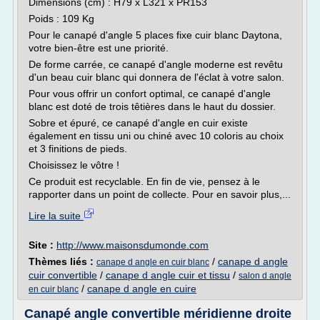
Dimensions (cm) : H79 x L321 x PR153
Poids : 109 Kg
Pour le canapé d'angle 5 places fixe cuir blanc Daytona,
votre bien-être est une priorité.
De forme carrée, ce canapé d'angle moderne est revêtu
d'un beau cuir blanc qui donnera de l'éclat à votre salon.
Pour vous offrir un confort optimal, ce canapé d'angle
blanc est doté de trois têtières dans le haut du dossier.
Sobre et épuré, ce canapé d'angle en cuir existe
également en tissu uni ou chiné avec 10 coloris au choix
et 3 finitions de pieds.
Choisissez le vôtre !
Ce produit est recyclable. En fin de vie, pensez à le
rapporter dans un point de collecte. Pour en savoir plus,...
Lire la suite
Site :
http://www.maisonsdumonde.com
Thèmes liés :
/
canape d angle
canape d angle en cuir blanc
cuir convertible
/
canape d angle cuir et tissu
/
salon d angle
/
canape d angle en cuire
en cuir blanc
Canapé angle convertible méridienne droite