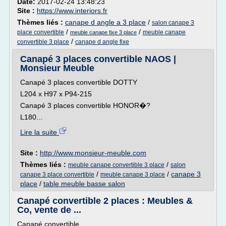
Date:
2017-02-24 13:48:23
Site :
https://www.interiors.fr
Thèmes liés :
canape d angle a 3 place
/
salon canape 3
/
/
place convertible
meuble canape
meuble canape fixe 3 place
/
convertible 3 place
canape d angle fixe
Canapé 3 places convertible NAOS |
Monsieur Meuble
Canapé 3 places convertible DOTTY
L204 x H97 x P94-215
Canapé 3 places convertible HONOR�?
L180...
Lire la suite
Site :
http://www.monsieur-meuble.com
Thèmes liés :
/
meuble canape convertible 3 place
salon
/
/
canape 3
canape 3 place convertible
meuble canape 3 place
place
/
table meuble basse salon
Canapé convertible 2 places : Meubles &
Co, vente de ...
Canapé convertible