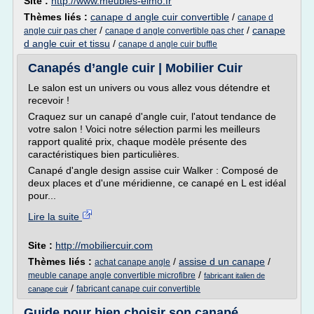
Site :
http://www.meubles-elmo.fr
Thèmes liés :
canape d angle cuir convertible
/
canape d
/
/
canape
angle cuir pas cher
canape d angle convertible pas cher
d angle cuir et tissu
/
canape d angle cuir buffle
Canapés d’angle cuir | Mobilier Cuir
Le salon est un univers ou vous allez vous détendre et
recevoir !
Craquez sur un canapé d'angle cuir, l'atout tendance de
votre salon ! Voici notre sélection parmi les meilleurs
rapport qualité prix, chaque modèle présente des
caractéristiques bien particulières.
Canapé d'angle design assise cuir Walker : Composé de
deux places et d'une méridienne, ce canapé en L est idéal
pour...
Lire la suite
Site :
http://mobiliercuir.com
Thèmes liés :
/
assise d un canape
/
achat canape angle
/
meuble canape angle convertible microfibre
fabricant italien de
/
fabricant canape cuir convertible
canape cuir
Guide pour bien choisir son canapé