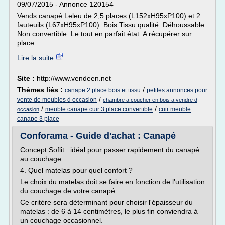
09/07/2015 - Annonce 120154
Vends canapé Leleu de 2,5 places (L152xH95xP100) et 2
fauteuils (L67xH95xP100). Bois Tissu qualité. Déhoussable.
Non convertible. Le tout en parfait état. A récupérer sur
place...
Lire la suite
Site :
http://www.vendeen.net
Thèmes liés :
/
canape 2 place bois et tissu
petites annonces pour
/
vente de meubles d occasion
chambre a coucher en bois a vendre d
/
/
meuble canape cuir 3 place convertible
cuir meuble
occasion
canape 3 place
Conforama - Guide d'achat : Canapé
Concept Soflit : idéal pour passer rapidement du canapé
au couchage
4. Quel matelas pour quel confort ?
Le choix du matelas doit se faire en fonction de l'utilisation
du couchage de votre canapé.
Ce critère sera déterminant pour choisir l'épaisseur du
matelas : de 6 à 14 centimètres, le plus fin conviendra à
un couchage occasionnel.