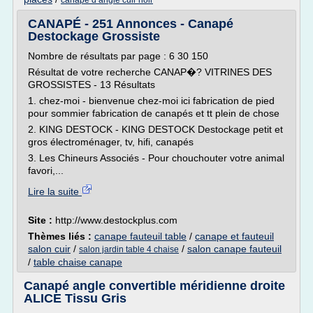
canape d angle cuir noir
CANAPÉ - 251 Annonces - Canapé
Destockage Grossiste
Nombre de résultats par page : 6 30 150
Résultat de votre recherche CANAP�? VITRINES DES
GROSSISTES - 13 Résultats
1. chez-moi - bienvenue chez-moi ici fabrication de pied
pour sommier fabrication de canapés et tt plein de chose
2. KING DESTOCK - KING DESTOCK Destockage petit et
gros électroménager, tv, hifi, canapés
3. Les Chineurs Associés - Pour chouchouter votre animal
favori,...
Lire la suite
Site :
http://www.destockplus.com
Thèmes liés :
canape fauteuil table
/
canape et fauteuil
salon cuir
/
/
salon canape fauteuil
salon jardin table 4 chaise
/
table chaise canape
Canapé angle convertible méridienne droite
ALICE Tissu Gris