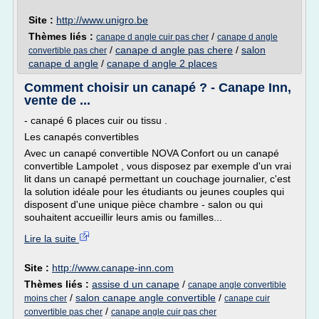
Site :
http://www.unigro.be
Thèmes liés :
/
canape d angle cuir pas cher
canape d angle
/
canape d angle pas chere
/
salon
convertible pas cher
canape d angle
/
canape d angle 2 places
Comment choisir un canapé ? - Canape Inn,
vente de ...
- canapé 6 places cuir ou tissu .
Les canapés convertibles
Avec un canapé convertible NOVA Confort ou un canapé
convertible Lampolet , vous disposez par exemple d'un vrai
lit dans un canapé permettant un couchage journalier, c'est
la solution idéale pour les étudiants ou jeunes couples qui
disposent d'une unique pièce chambre - salon ou qui
souhaitent accueillir leurs amis ou familles...
Lire la suite
Site :
http://www.canape-inn.com
Thèmes liés :
assise d un canape
/
canape angle convertible
/
salon canape angle convertible
/
moins cher
canape cuir
/
convertible pas cher
canape angle cuir pas cher