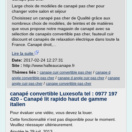
Large choix de modèles de canapé pas cher pour
changer votre salon et séjour
Choisissez un canapé pas cher de Qualité grâce aux
nombreux choix de modèles, de teintes et de matières
que vous propose notre magasin de canapé avec sa
sélection de canapés convertible pas cher, fauteuil cuir
discount et canapés de relaxation électrique dans toute la
France. Canapé droit,...
Lire la suite
Date:
2017-02-24 12:27:31
Site :
http://www.halleaucanape.fr
Thèmes liés :
/
canape cuir convertible pas cher
canape d
/
/
angle convertible pas cher
canape d angle cuir pas cher
canape
/
angle cuir pas cher
canape convertible pas cher
canapé convertible Luxesofa tel : 0977 197
420 - Canapé lit rapido haut de gamme
italien
Pour évaluer une vidéo, vous devez la louer.
Cette fonctionnalité n'est pas disponible pour le moment.
Veuillez réessayer ultérieurement.
Ajoutée le 29 juil. 2013