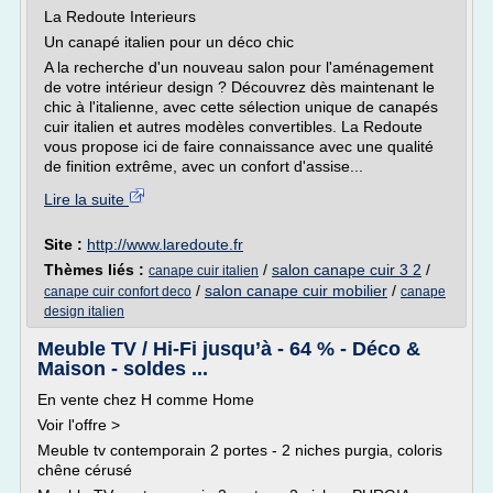
La Redoute Interieurs
Un canapé italien pour un déco chic
A la recherche d'un nouveau salon pour l'aménagement
de votre intérieur design ? Découvrez dès maintenant le
chic à l'italienne, avec cette sélection unique de canapés
cuir italien et autres modèles convertibles. La Redoute
vous propose ici de faire connaissance avec une qualité
de finition extrême, avec un confort d'assise...
Lire la suite
Site :
http://www.laredoute.fr
Thèmes liés :
/
salon canape cuir 3 2
/
canape cuir italien
/
salon canape cuir mobilier
/
canape cuir confort deco
canape
design italien
Meuble TV / Hi-Fi jusqu’à - 64 % - Déco &
Maison - soldes ...
En vente chez H comme Home
Voir l'offre >
Meuble tv contemporain 2 portes - 2 niches purgia, coloris
chêne cérusé