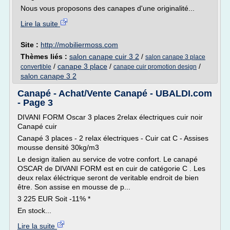
Nous vous proposons des canapes d'une originalité...
Lire la suite
Site :
http://mobiliermoss.com
Thèmes liés :
salon canape cuir 3 2
/
salon canape 3 place
/
canape 3 place
/
/
convertible
canape cuir promotion design
salon canape 3 2
Canapé - Achat/Vente Canapé - UBALDI.com
- Page 3
DIVANI FORM Oscar 3 places 2relax électriques cuir noir
Canapé cuir
Canapé 3 places - 2 relax électriques - Cuir cat C - Assises
mousse densité 30kg/m3
Le design italien au service de votre confort. Le canapé
OSCAR de DIVANI FORM est en cuir de catégorie C . Les
deux relax éléctrique seront de veritable endroit de bien
être. Son assise en mousse de p...
3 225 EUR Soit -11% *
En stock...
Lire la suite