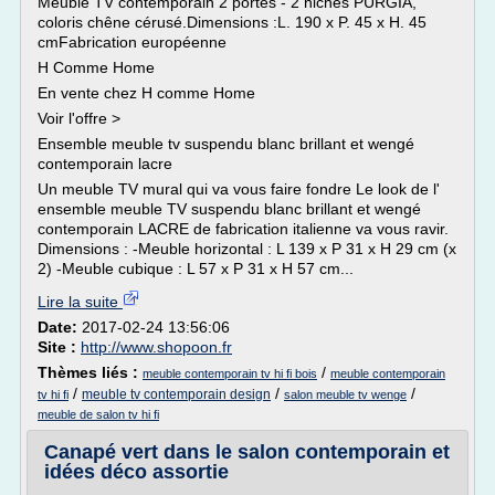
Meuble TV contemporain 2 portes - 2 niches PURGIA,
coloris chêne cérusé.Dimensions :L. 190 x P. 45 x H. 45
cmFabrication européenne
H Comme Home
En vente chez H comme Home
Voir l'offre >
Ensemble meuble tv suspendu blanc brillant et wengé
contemporain lacre
Un meuble TV mural qui va vous faire fondre Le look de l'
ensemble meuble TV suspendu blanc brillant et wengé
contemporain LACRE de fabrication italienne va vous ravir.
Dimensions : -Meuble horizontal : L 139 x P 31 x H 29 cm (x
2) -Meuble cubique : L 57 x P 31 x H 57 cm...
Lire la suite
Date:
2017-02-24 13:56:06
Site :
http://www.shopoon.fr
Thèmes liés :
/
meuble contemporain tv hi fi bois
meuble contemporain
/
/
/
meuble tv contemporain design
tv hi fi
salon meuble tv wenge
meuble de salon tv hi fi
Canapé vert dans le salon contemporain et
idées déco assortie