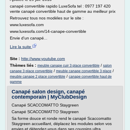
canapé convertible rapido LuxeSofa tel : 0977 197 420
vente canapé convertible haut de gamme au meilleur prix
Retrouvez tous nos modèles sur le site :
www.luxesofa.com
www.luxesofa.com/14-canape-convertible
Envie d'un canapé...
Lire la suite
Site :
http://www.youtube.com
Thèmes liés :
/
meuble canape cuir 3 place convertible
salon
/
/
canape 3 place convertible
meuble canape convertible 3 place
/
meuble canape 2 place convertible
canape convertible haut de
gamme
Canapé salon design, canapé
contemporain | MyClubDesign
Canapé SCACCOMATTO Staygreen
Canapé SCACCOMATTO Staygreen
Sa forme douce et ronde rend le canapé Scaccomatto
Staygreen accueillant, déplacez les modules selon vos
envies et détendez-vous dans ses coussins ultra