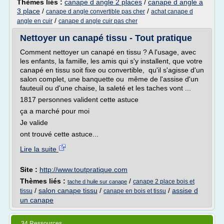
Thèmes liés :
canape d angle 2 places
/
canape d angle a
3 place
/
/
canape d angle convertible pas cher
achat canape d
/
angle en cuir
canape d angle cuir pas cher
Nettoyer un canapé tissu - Tout pratique
Comment nettoyer un canapé en tissu ? A l'usage, avec
les enfants, la famille, les amis qui s'y installent, que votre
canapé en tissu soit fixe ou convertible, qu'il s'agisse d'un
salon complet, une banquette ou même de l'assise d'un
fauteuil ou d'une chaise, la saleté et les taches vont ...
1817 personnes valident cette astuce
ça a marché pour moi
Je valide
ont trouvé cette astuce...
Lire la suite
Site :
http://www.toutpratique.com
Thèmes liés :
/
canape 2 place bois et
tache d huile sur canape
/
salon canape tissu
/
/
assise d
tissu
canape en bois et tissu
un canape
34 Ressources