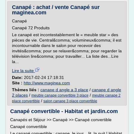
Canapé : achat / vente Canapé sur
maginea.com
Canapé
Canapé 72 Produits
Le canapé est incontestablement le « meuble star » des
pièces de vie. Central&comma; volumineux&comma; il est
incontournable dans le salon pour recevoir des
invités&comma; pour se relaxer&comma; pour regarder la
télévision lire&comma; pour travailler... La liste des...Lire
la...
Lire la suite
Date:
2017-02-24 17:18:31
Site :
http://www.maginea.com
Thèmes liés :
canape d angle a 3 place
/
canape d angle
2 places
/
/
meuble canape convertible 3 place
meuble canape 2
/
place convertible
salon canape 3 place convertible
Canapé convertible - Habitat et jardin.com
Canapés et Séjour >> Canapé >> Canapé convertible
Canapé convertible
Le canapé convertible : canape, le jour... lit, la nuit ! Habitat