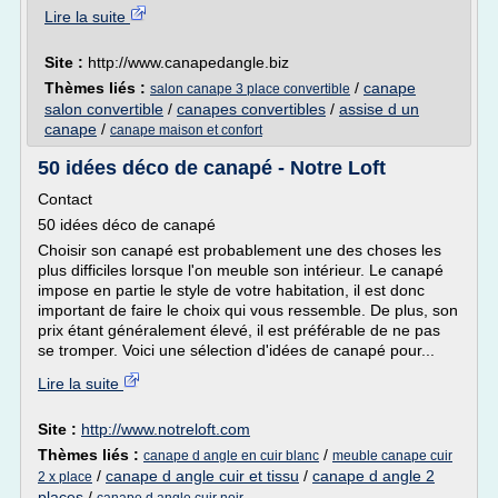
Lire la suite
Site :
http://www.canapedangle.biz
Thèmes liés :
/
canape
salon canape 3 place convertible
salon convertible
/
canapes convertibles
/
assise d un
canape
/
canape maison et confort
50 idées déco de canapé - Notre Loft
Contact
50 idées déco de canapé
Choisir son canapé est probablement une des choses les
plus difficiles lorsque l'on meuble son intérieur. Le canapé
impose en partie le style de votre habitation, il est donc
important de faire le choix qui vous ressemble. De plus, son
prix étant généralement élevé, il est préférable de ne pas
se tromper. Voici une sélection d'idées de canapé pour...
Lire la suite
Site :
http://www.notreloft.com
Thèmes liés :
/
canape d angle en cuir blanc
meuble canape cuir
/
canape d angle cuir et tissu
/
canape d angle 2
2 x place
places
/