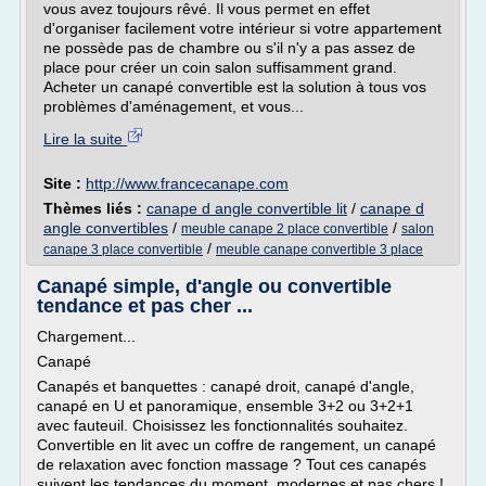
vous avez toujours rêvé. Il vous permet en effet
d'organiser facilement votre intérieur si votre appartement
ne possède pas de chambre ou s'il n'y a pas assez de
place pour créer un coin salon suffisamment grand.
Acheter un canapé convertible est la solution à tous vos
problèmes d'aménagement, et vous...
Lire la suite
Site :
http://www.francecanape.com
Thèmes liés :
canape d angle convertible lit
/
canape d
angle convertibles
/
/
meuble canape 2 place convertible
salon
/
canape 3 place convertible
meuble canape convertible 3 place
Canapé simple, d'angle ou convertible
tendance et pas cher ...
Chargement...
Canapé
Canapés et banquettes : canapé droit, canapé d'angle,
canapé en U et panoramique, ensemble 3+2 ou 3+2+1
avec fauteuil. Choisissez les fonctionnalités souhaitez.
Convertible en lit avec un coffre de rangement, un canapé
de relaxation avec fonction massage ? Tout ces canapés
suivent les tendances du moment, modernes et pas chers !