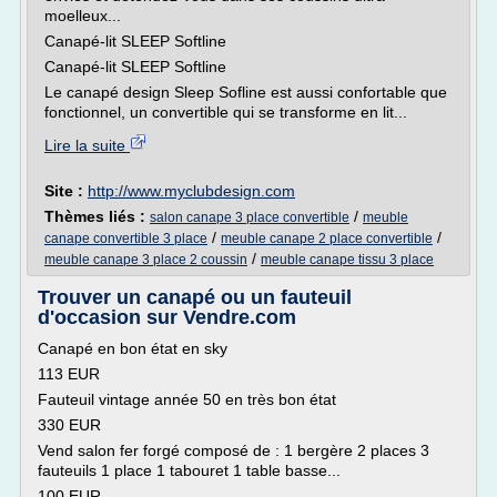
moelleux...
Canapé-lit SLEEP Softline
Canapé-lit SLEEP Softline
Le canapé design Sleep Sofline est aussi confortable que
fonctionnel, un convertible qui se transforme en lit...
Lire la suite
Site :
http://www.myclubdesign.com
Thèmes liés :
/
salon canape 3 place convertible
meuble
/
/
canape convertible 3 place
meuble canape 2 place convertible
/
meuble canape 3 place 2 coussin
meuble canape tissu 3 place
Trouver un canapé ou un fauteuil
d'occasion sur Vendre.com
Canapé en bon état en sky
113 EUR
Fauteuil vintage année 50 en très bon état
330 EUR
Vend salon fer forgé composé de : 1 bergère 2 places 3
fauteuils 1 place 1 tabouret 1 table basse...
100 EUR