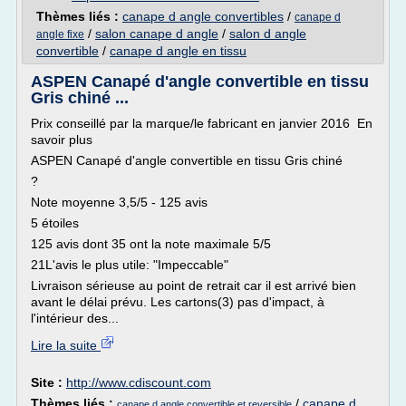
Thèmes liés :
canape d angle convertibles
/
canape d
/
salon canape d angle
/
salon d angle
angle fixe
convertible
/
canape d angle en tissu
ASPEN Canapé d'angle convertible en tissu
Gris chiné ...
Prix conseillé par la marque/le fabricant en janvier 2016 En
savoir plus
ASPEN Canapé d'angle convertible en tissu Gris chiné
?
Note moyenne 3,5/5 - 125 avis
5 étoiles
125 avis dont 35 ont la note maximale 5/5
21L'avis le plus utile: "Impeccable"
Livraison sérieuse au point de retrait car il est arrivé bien
avant le délai prévu. Les cartons(3) pas d'impact, à
l'intérieur des...
Lire la suite
Site :
http://www.cdiscount.com
Thèmes liés :
/
canape d
canape d angle convertible et reversible