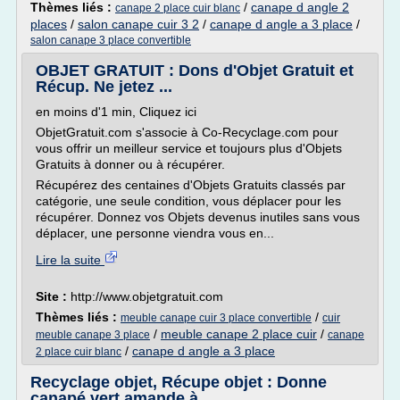
Thèmes liés :
/
canape d angle 2
canape 2 place cuir blanc
places
/
salon canape cuir 3 2
/
canape d angle a 3 place
/
salon canape 3 place convertible
OBJET GRATUIT : Dons d'Objet Gratuit et
Récup. Ne jetez ...
en moins d'1 min, Cliquez ici
ObjetGratuit.com s'associe à Co-Recyclage.com pour
vous offrir un meilleur service et toujours plus d'Objets
Gratuits à donner ou à récupérer.
Récupérez des centaines d'Objets Gratuits classés par
catégorie, une seule condition, vous déplacer pour les
récupérer. Donnez vos Objets devenus inutiles sans vous
déplacer, une personne viendra vous en...
Lire la suite
Site :
http://www.objetgratuit.com
Thèmes liés :
/
meuble canape cuir 3 place convertible
cuir
/
meuble canape 2 place cuir
/
meuble canape 3 place
canape
/
canape d angle a 3 place
2 place cuir blanc
Recyclage objet, Récupe objet : Donne
canapé vert amande à ...