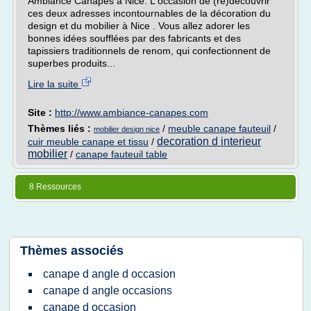
Ambiance Canapés à Nice. L'occasion de (re)découvrir
ces deux adresses incontournables de la décoration du
design et du mobilier à Nice . Vous allez adorer les
bonnes idées soufflées par des fabricants et des
tapissiers traditionnels de renom, qui confectionnent de
superbes produits...
Lire la suite
Site :
http://www.ambiance-canapes.com
Thèmes liés :
/
meuble canape fauteuil
/
mobilier design nice
decoration d interieur
cuir meuble canape et tissu
/
mobilier
/
canape fauteuil table
8 Ressources
Thèmes associés
canape d angle d occasion
canape d angle occasions
canape d occasion