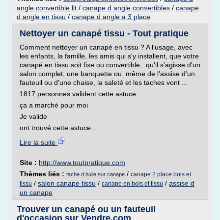
angle convertible lit
/
canape d angle convertibles
/
canape
d angle en tissu
/
canape d angle a 3 place
Nettoyer un canapé tissu - Tout pratique
Comment nettoyer un canapé en tissu ? A l'usage, avec
les enfants, la famille, les amis qui s'y installent, que votre
canapé en tissu soit fixe ou convertible, qu'il s'agisse d'un
salon complet, une banquette ou même de l'assise d'un
fauteuil ou d'une chaise, la saleté et les taches vont ...
1817 personnes valident cette astuce
ça a marché pour moi
Je valide
ont trouvé cette astuce...
Lire la suite
Site :
http://www.toutpratique.com
Thèmes liés :
/
canape 2 place bois et
tache d huile sur canape
/
salon canape tissu
/
/
assise d
tissu
canape en bois et tissu
un canape
Trouver un canapé ou un fauteuil
d'occasion sur Vendre.com