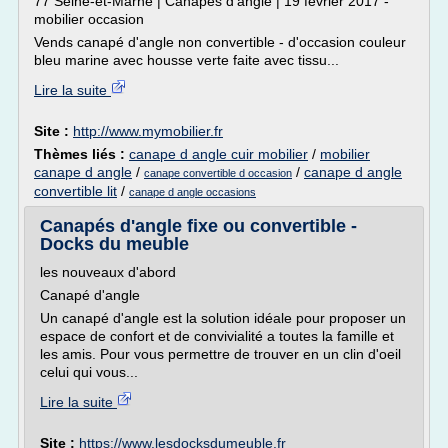
77 Seine-et-Marne | Canapés d'angle | 19 février 2017 -
mobilier occasion
Vends canapé d'angle non convertible - d'occasion couleur
bleu marine avec housse verte faite avec tissu...
Lire la suite
Site :
http://www.mymobilier.fr
Thèmes liés :
canape d angle cuir mobilier
/
mobilier
canape d angle
/
/
canape d angle
canape convertible d occasion
convertible lit
/
canape d angle occasions
Canapés d'angle fixe ou convertible -
Docks du meuble
les nouveaux d'abord
Canapé d'angle
Un canapé d'angle est la solution idéale pour proposer un
espace de confort et de convivialité a toutes la famille et
les amis. Pour vous permettre de trouver en un clin d'oeil
celui qui vous...
Lire la suite
Site :
https://www.lesdocksdumeuble.fr