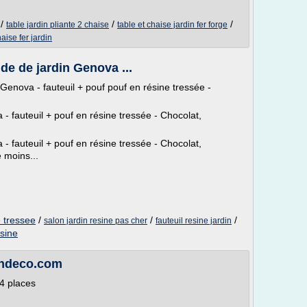
/
/
/
table jardin pliante 2 chaise
table et chaise jardin fer forge
aise fer jardin
 de de jardin Genova ...
 Genova - fauteuil + pouf pouf en résine tressée -
 - fauteuil + pouf en résine tressée - Chocolat,
 - fauteuil + pouf en résine tressée - Chocolat,
e moins...
e tressee
/
/
/
salon jardin resine pas cher
fauteuil resine jardin
esine
dindeco.com
 4 places