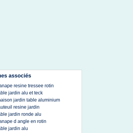
es associés
anape resine tressee rotin
able jardin alu et teck
aison jardin table aluminium
auteuil resine jardin
able jardin ronde alu
anape d angle en rotin
able jardin alu