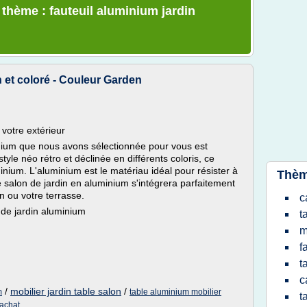
 thème : fauteuil aluminium jardin
 et coloré - Couleur Garden
 votre extérieur
ium que nous avons sélectionnée pour vous est
tyle néo rétro et déclinée en différents coloris, ce
inium. L'aluminium est le matériau idéal pour résister à
Thèm
 salon de jardin en aluminium s'intégrera parfaitement
in ou votre terrasse.
c
de jardin aluminium
t
m
f
t
c
/
mobilier jardin table salon
/
m
table aluminium mobilier
t
 achat