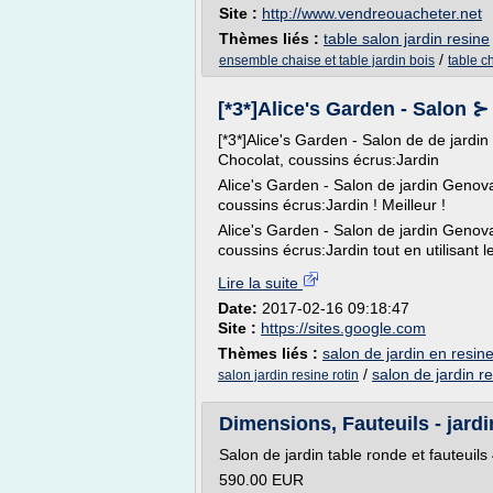
Site :
http://www.vendreouacheter.net
Thèmes liés :
table salon jardin resine
/
ensemble chaise et table jardin bois
table ch
[*3*]Alice's Garden - Salon ⊱
[*3*]Alice's Garden - Salon de de jardin
Chocolat, coussins écrus:Jardin
Alice's Garden - Salon de jardin Genova
coussins écrus:Jardin ! Meilleur !
Alice's Garden - Salon de jardin Genova
coussins écrus:Jardin tout en utilisant l
Lire la suite
Date:
2017-02-16 09:18:47
Site :
https://sites.google.com
Thèmes liés :
salon de jardin en resin
/
salon de jardin r
salon jardin resine rotin
Dimensions, Fauteuils - jar
Salon de jardin table ronde et fauteuils
590.00 EUR