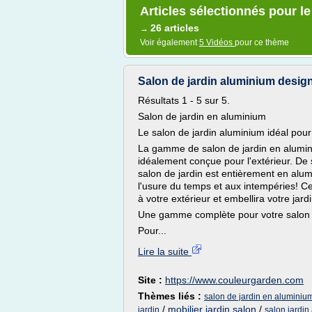
Articles sélectionnés pour le
26 articles
→
Voir également
5 Vidéos
pour ce thème
Salon de jardin aluminium design
Résultats 1 - 5 sur 5.
Salon de jardin en aluminium
Le salon de jardin aluminium idéal pour
La gamme de salon de jardin en alumin
idéalement conçue pour l'extérieur. De s
salon de jardin est entièrement en alum
l'usure du temps et aux intempéries! Ce
à votre extérieur et embellira votre jard
Une gamme complète pour votre salon 
Pour...
Lire la suite
Site :
https://www.couleurgarden.com
Thèmes liés :
salon de jardin en aluminiu
/
mobilier jardin salon
/
jardin
salon jardin