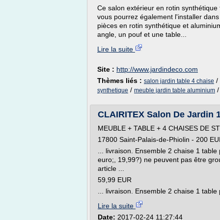
Ce salon extérieur en rotin synthétique
vous pourrez également l'installer dan
pièces en rotin synthétique et aluminium
angle, un pouf et une table...
Lire la suite
Site :
http://www.jardindeco.com
Thèmes liés :
/
salon jardin table 4 chaise
/
synthetique
meuble jardin table aluminium
CLAIRITEX Salon De Jardin 1
MEUBLE + TABLE + 4 CHAISES DE 
17800 Saint-Palais-de-Phiolin - 200 E
... livraison. Ensemble 2 chaise 1 table 
euro;, 19,99?) ne peuvent pas être gro
article ...
59,99 EUR
... livraison. Ensemble 2 chaise 1 table 
Lire la suite
Date:
2017-02-24 11:27:44