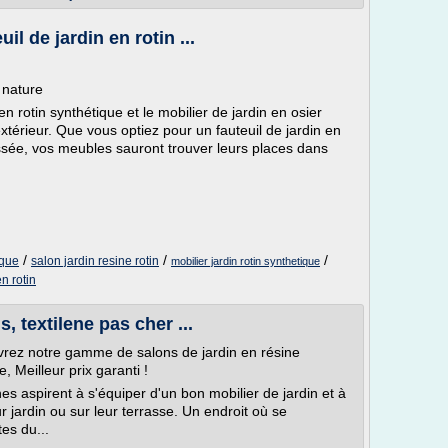
il de jardin en rotin ...
 nature
n rotin synthétique et le mobilier de jardin en osier
xtérieur. Que vous optiez pour un fauteuil de jardin en
essée, vos meubles sauront trouver leurs places dans
/
/
/
ique
salon jardin resine rotin
mobilier jardin rotin synthetique
n rotin
s, textilene pas cher ...
vrez notre gamme de salons de jardin en résine
, Meilleur prix garanti !
es aspirent à s'équiper d'un bon mobilier de jardin et à
r jardin ou sur leur terrasse. Un endroit où se
es du...