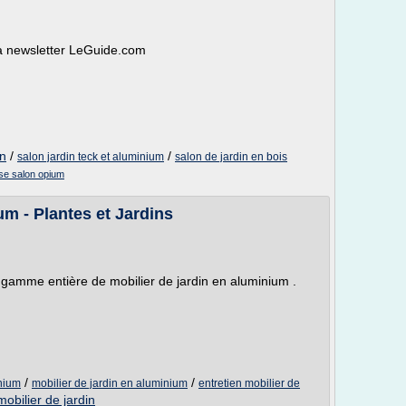
la newsletter LeGuide.com
in
/
/
salon jardin teck et aluminium
salon de jardin en bois
se salon opium
um - Plantes et Jardins
gamme entière de mobilier de jardin en aluminium .
/
/
inium
mobilier de jardin en aluminium
entretien mobilier de
mobilier de jardin