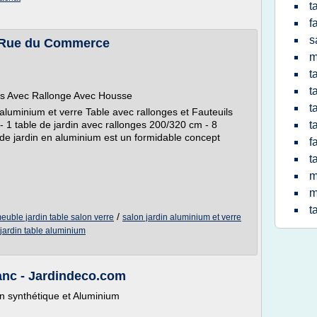
t
f
s
 - Rue du Commerce
m
t
t
ls Avec Rallonge Avec Housse
t
uminium et verre Table avec rallonges et Fauteuils
- 1 table de jardin avec rallonges 200/320 cm - 8
t
 de jardin en aluminium est un formidable concept
f
t
m
m
t
/
euble jardin table salon verre
salon jardin aluminium et verre
jardin table aluminium
anc - Jardindeco.com
in synthétique et Aluminium