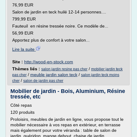
76,99 EUR
Salon de jardin en teck huilé 12-14 personnes....
799,99 EUR
Fauteuil en résine tressée noire. Ce modèle de...
56,99 EUR
Apportez plus de confort à votre salon...
Lire la suite
Site :
http://wood-en-stock.com
Thèmes liés :
/
salon jardin resine pas cher
mobilier jardin teck
/
meuble jardin salon teck
/
pas cher
salon jardin teck moins
/
cher
salon de jardin pas cher
Mobilier de jardin - Bois, Aluminium, Résine
tressée, etc
Côté repas
120 produits
Proloisirs, meubles de jardin en ligne, vous propose tout le
mobilier nécessaire à vos repas en extérieur, en terrasse
mais également pour votre véranda : table de salon de
jardin, guéridon, mange debout, chaise de jardin,...