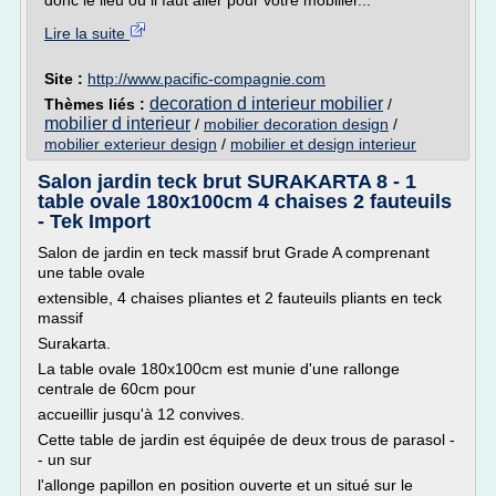
donc le lieu où il faut aller pour votre mobilier...
Lire la suite
Site :
http://www.pacific-compagnie.com
decoration d interieur mobilier
Thèmes liés :
/
mobilier d interieur
/
mobilier decoration design
/
mobilier exterieur design
/
mobilier et design interieur
Salon jardin teck brut SURAKARTA 8 - 1
table ovale 180x100cm 4 chaises 2 fauteuils
- Tek Import
Salon de jardin en teck massif brut Grade A comprenant
une table ovale
extensible, 4 chaises pliantes et 2 fauteuils pliants en teck
massif
Surakarta.
La table ovale 180x100cm est munie d'une rallonge
centrale de 60cm pour
accueillir jusqu'à 12 convives.
Cette table de jardin est équipée de deux trous de parasol -
- un sur
l'allonge papillon en position ouverte et un situé sur le