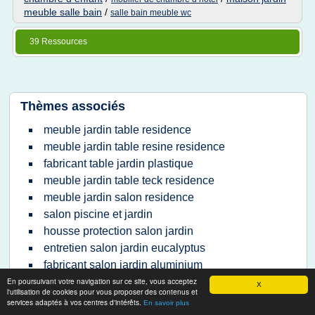
meuble salle bain
/
salle bain meuble wc
39 Ressources
Thèmes associés
meuble jardin table residence
meuble jardin table resine residence
fabricant table jardin plastique
meuble jardin table teck residence
meuble jardin salon residence
salon piscine et jardin
housse protection salon jardin
entretien salon jardin eucalyptus
fabricant salon jardin aluminium
En poursuivant votre navigation sur ce site, vous acceptez
vive le jardin salon
X
l'utilisation de cookies pour vous proposer des contenus et
housse de salon de jardin
services adaptés à vos centres d'intérêts.
En savoir plus