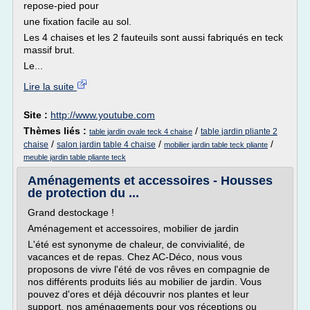
repose-pied pour
une fixation facile au sol.
Les 4 chaises et les 2 fauteuils sont aussi fabriqués en teck
massif brut.
Le...
Lire la suite
Site :
http://www.youtube.com
Thèmes liés :
/
table jardin pliante 2
table jardin ovale teck 4 chaise
/
/
/
chaise
salon jardin table 4 chaise
mobilier jardin table teck pliante
meuble jardin table pliante teck
Aménagements et accessoires - Housses
de protection du ...
Grand destockage !
Aménagement et accessoires, mobilier de jardin
L'été est synonyme de chaleur, de convivialité, de
vacances et de repas. Chez AC-Déco, nous vous
proposons de vivre l'été de vos rêves en compagnie de
nos différents produits liés au mobilier de jardin. Vous
pouvez d'ores et déjà découvrir nos plantes et leur
support, nos aménagements pour vos réceptions ou