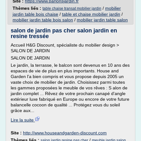
Site :
https://www.parlonsjardin.fr
Thèmes liés :
/
mobilier
table chaise transat mobilier jardin
jardin table bois chaise
/
table et chaise mobilier jardin
/
mobilier jardin table bois salon
/
mobilier jardin table salon
salon de jardin pas cher salon jardin en
resine tressée
Accueil H&G Discount, spécialiste du mobilier design >
SALON DE JARDIN
SALON DE JARDIN
Le jardin, la terrasse, le balcon sont devenus en 10 ans des
espaces de vie de plus en plus importants. House and
Garden l'a bien compris et vous propose depuis 2005 un
vaste choix de mobilier de jardin. Choisissez parmi toutes
les gammes proposées le meuble de vos rêves : S alon de
jardin complet ... Rêvez de votre prochain canapé d'angle
extérieur luxe fabriqué en Europe ou encore de votre future
balancelle cocoon de qualité ... Protégez vous du soleil
grâce aux...
Lire la suite
Site :
http://www.houseandgarden-discount.com
Thèmes liés :
/
salon jardin resine pas cher
meuble jardin salon