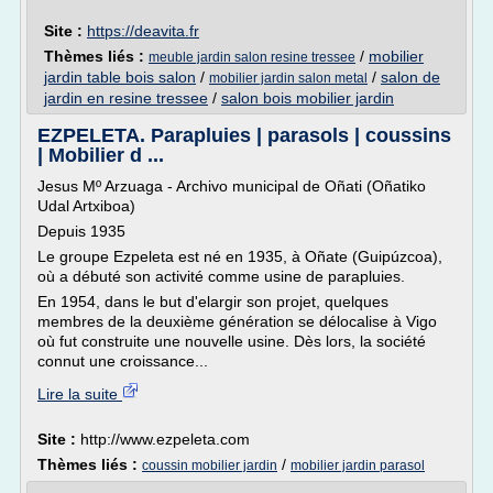
Site :
https://deavita.fr
Thèmes liés :
/
mobilier
meuble jardin salon resine tressee
jardin table bois salon
/
/
salon de
mobilier jardin salon metal
jardin en resine tressee
/
salon bois mobilier jardin
EZPELETA. Parapluies | parasols | coussins
| Mobilier d ...
Jesus Mº Arzuaga - Archivo municipal de Oñati (Oñatiko
Udal Artxiboa)
Depuis 1935
Le groupe Ezpeleta est né en 1935, à Oñate (Guipúzcoa),
où a débuté son activité comme usine de parapluies.
En 1954, dans le but d'elargir son projet, quelques
membres de la deuxième génération se délocalise à Vigo
où fut construite une nouvelle usine. Dès lors, la société
connut une croissance...
Lire la suite
Site :
http://www.ezpeleta.com
Thèmes liés :
/
coussin mobilier jardin
mobilier jardin parasol