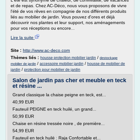
L'été est synonyme de chaleur, de convivialité, de vacances
et de repas. Chez AC-Déco, nous vous proposons de vivre
l'été de vos rêves en compagnie de nos différents produits
liés au mobilier de jardin. Vous pouvez d'ores et déjà
découvrir nos plantes et leur support, nos aménagements
pour vos réceptions ou encore...
Lire la suite
Site :
http://www.ac-deco.com
Thèmes liés :
/
housse protection mobilier jardin
destockage
/
/
accessoire mobilier jardin
housse de mobilier de
mobilier de jardin
/
jardin
protection pour mobilier de jardin
Salon de jardin pas cher et meuble en teck
et résine ...
Grand classique la chaise peigne en teck, est...
40,99 EUR
Fauteuil PEIGNE en teck huilé, un grand...
50,99 EUR
Chaise en résine tressée noire , de première...
54,99 EUR
Fauteuil en teck huilé : Raja Confortable et...