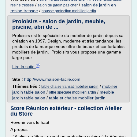
/
/
salon de jardin en
resine tressee
salon de jardin pas cher
resine tressee
/
housse protection mobilier jardin
Proloisirs - salon de jardin, meuble,
piscine, abri de ...
Proloisirs est le spécialiste du mobilier de jardin depuis sa
création en 1997. Design, moderne et très tendance, les
produits de la marque vous offre de beaux et confortables
mobiliers de jardin. Proloisirs vous propose une gamme
large pour...
Lire la suite
Site :
http://www.maison-facile.com
Thèmes liés :
/
mobilier
table chaise transat mobilier jardin
jardin table salon
/
/
meuble
offre speciale mobilier jardin
jardin table salon
/
table et chaise mobilier jardin
Store Réunion extérieur - collection Atelier
du Store
Revenir vers le haut
A propos
L' Atelier du Store, expert en protection solaire à la Réunion