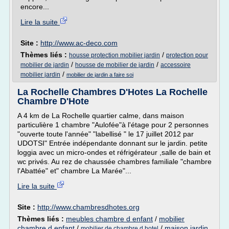
encore...
Lire la suite
Site :
http://www.ac-deco.com
Thèmes liés :
/
housse protection mobilier jardin
protection pour
/
/
mobilier de jardin
housse de mobilier de jardin
accessoire
/
mobilier jardin
mobilier de jardin a faire soi
La Rochelle Chambres D'Hotes La Rochelle
Chambre D'Hote
A 4 km de La Rochelle quartier calme, dans maison
particulière 1 chambre "Aulofée"à l'étage pour 2 personnes
"ouverte toute l'année" "labellisé " le 17 juillet 2012 par
UDOTSI" Entrée indépendante donnant sur le jardin. petite
loggia avec un micro-ondes et réfrigérateur ,salle de bain et
wc privés. Au rez de chaussée chambres familiale "chambre
l'Abattée" et" chambre La Marée"...
Lire la suite
Site :
http://www.chambresdhotes.org
Thèmes liés :
meubles chambre d enfant
/
mobilier
chambre d enfant
/
/
maison jardin
mobilier de chambre d hotel