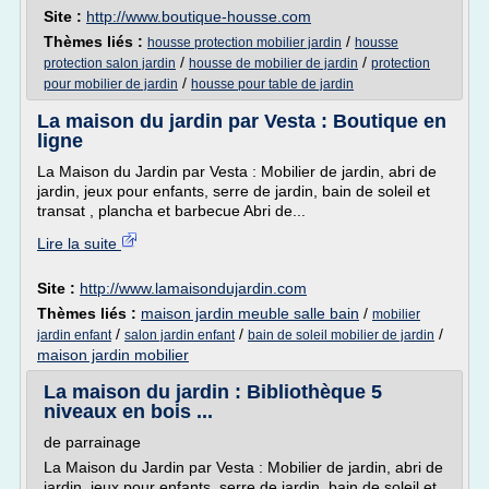
Site :
http://www.boutique-housse.com
Thèmes liés :
/
housse protection mobilier jardin
housse
/
/
protection salon jardin
housse de mobilier de jardin
protection
/
pour mobilier de jardin
housse pour table de jardin
La maison du jardin par Vesta : Boutique en
ligne
La Maison du Jardin par Vesta : Mobilier de jardin, abri de
jardin, jeux pour enfants, serre de jardin, bain de soleil et
transat , plancha et barbecue Abri de...
Lire la suite
Site :
http://www.lamaisondujardin.com
Thèmes liés :
maison jardin meuble salle bain
/
mobilier
/
/
/
jardin enfant
salon jardin enfant
bain de soleil mobilier de jardin
maison jardin mobilier
La maison du jardin : Bibliothèque 5
niveaux en bois ...
de parrainage
La Maison du Jardin par Vesta : Mobilier de jardin, abri de
jardin, jeux pour enfants, serre de jardin, bain de soleil et