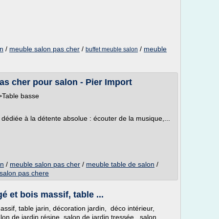
on
/
meuble salon pas cher
/
/
meuble
buffet meuble salon
as cher pour salon - Pier Import
>Table basse
 dédiée à la détente absolue : écouter de la musique,...
on
/
meuble salon pas cher
/
meuble table de salon
/
 salon pas chere
é et bois massif, table ...
sif, table jarin, décoration jardin, déco intérieur,
on de jardin résine, salon de jardin tressée , salon