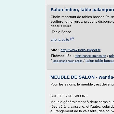
Salon indien, table palanquin
Choix important de tables basses Pali
sculture, et ferrures, produits disponib
dessus verre...
Table Basse...
Lire la suite
Site :
http://www.india-import.fr
Thèmes liés :
/
ta
table basse tiroir salon
/
/
salon table basse
table basse salon opium
MEUBLE DE SALON - wanda-c
Pour les salons, le meuble , est devenu
BUFFETS DE SALON :
Meuble généralement à deux corps super
réservé à la vaisselle, et l'autre, celui 
au rangement de la vaisselle, des couve