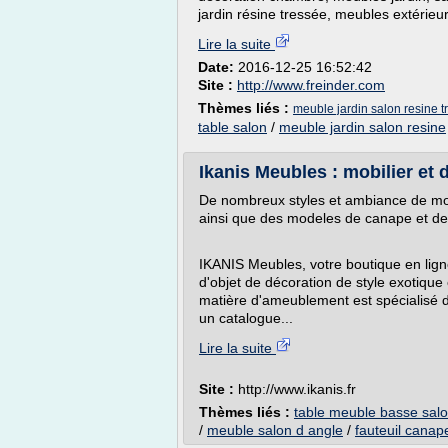
jardin résine tressée, meubles extérieur 
Lire la suite
Date:
2016-12-25 16:52:42
Site :
http://www.freinder.com
Thèmes liés :
meuble jardin salon resine t
table salon
/
meuble jardin salon resine
Ikanis Meubles : mobilier et 
De nombreux styles et ambiance de mob
ainsi que des modeles de canape et de f
IKANIS Meubles, votre boutique en li
d'objet de décoration de style exotique
matière d'ameublement est spécialisé da
un catalogue...
Lire la suite
Site :
http://www.ikanis.fr
Thèmes liés :
table meuble basse sal
/
meuble salon d angle
/
fauteuil canap