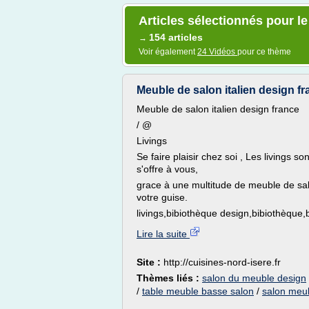
Articles sélectionnés pour l
154 articles
→
Voir également
24 Vidéos
pour ce thème
Meuble de salon italien design fran
Meuble de salon italien design france
/ @
Livings
Se faire plaisir chez soi , Les livings so
s'offre à vous,
grace à une multitude de meuble de salon
votre guise.
livings,bibiothèque design,bibiothèque,
Lire la suite
Site :
http://cuisines-nord-isere.fr
Thèmes liés :
salon du meuble design
/
table meuble basse salon
/
salon meub