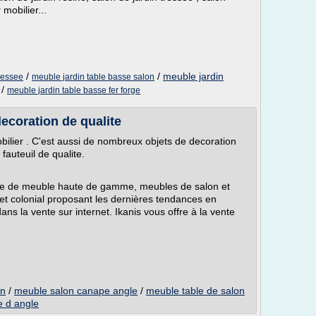
mobilier...
/
/
meuble jardin
ressee
meuble jardin table basse salon
/
meuble jardin table basse fer forge
decoration de qualite
ilier . C'est aussi de nombreux objets de decoration
auteuil de qualite.
gne de meuble haute de gamme, meubles de salon et
 et colonial proposant les dernières tendances en
ns la vente sur internet. Ikanis vous offre à la vente
on
/
meuble salon canape angle
/
meuble table de salon
e d angle