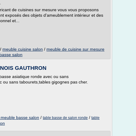
.
ricant de cuisines sur mesure vous vous proposons
nt exposés des objets d'ameublement intérieur et des
onnel et...
/
meuble cuisine salon
/
meuble de cuisine sur mesure
basse salon
HINOIS GAUTHRON
 basse asiatique ronde avec ou sans
ec ou sans tabourets,tables gigognes pas cher.
e meuble basse salon
/
/
table basse de salon ronde
table
lon