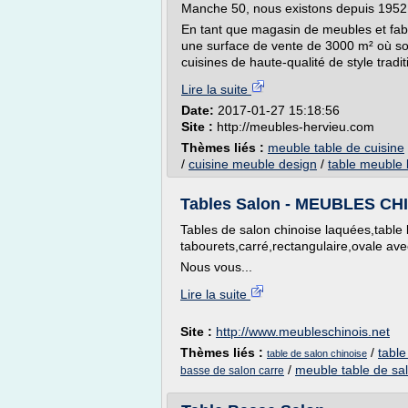
Manche 50, nous existons depuis 1952
En tant que magasin de meubles et fab
une surface de vente de 3000 m² où so
cuisines de haute-qualité de style traditi
Lire la suite
Date:
2017-01-27 15:18:56
Site :
http://meubles-hervieu.com
Thèmes liés :
meuble table de cuisine
/
cuisine meuble design
/
table meuble 
Tables Salon - MEUBLES C
Tables de salon chinoise laquées,table
tabourets,carré,rectangulaire,ovale av
Nous vous...
Lire la suite
Site :
http://www.meubleschinois.net
Thèmes liés :
/
tabl
table de salon chinoise
/
meuble table de sa
basse de salon carre