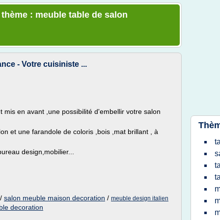
e thème : meuble table de salon
ce - Votre cuisiniste ...
nt mis en avant ,une possibilité d'embellir votre salon
Thèm
 et une farandole de coloris ,bois ,mat brillant , à
t
bureau design,mobilier...
s
t
t
m
/
salon meuble maison decoration
/
meuble design italien
m
le decoration
m