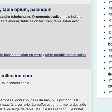
m
f
, table opium, palanquin
t
ssandre (shehsham). Ornements traditionnels indiens
g
les.Palanquin, table salon ferrures, table salon avec
m
p
m
bo
t
ble basse de salon en verre
/
table meuble basse salon
t
m
m
tir
ollection.com
m
 un incontournable.
ca
m
posés, dont l'un, celui du bas, plus profond, est
du haut, à la verrerie. Le buffet est une armoire destinée
rts, du linge de table. Meuble très répandu, le buffet