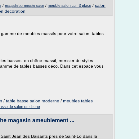
n
/
/
/
salon
meuble salon cuir 3 place
magasin but meuble salon
n decoration
 gamme de meubles massifs pour votre salon, tables
les basses, en chêne massif, merisier de styles
 gamme de tables basses déco. Dans cet espace vous
on
/
table basse salon moderne
/
meubles tables
basse de salon en chene
che magasin ameublement ...
à Saint Jean des Baisants près de Saint-Lô dans la