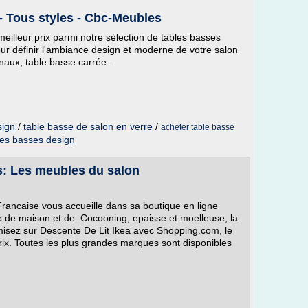
- Tous styles - Cbc-Meubles
eilleur prix parmi notre sélection de tables basses
ur définir l'ambiance design et moderne de votre salon
naux, table basse carrée...
sign
/
table basse de salon en verre
/
acheter table basse
les basses design
is: Les meubles du salon
Francaise vous accueille dans sa boutique en ligne
 de maison et de. Cocooning, epaisse et moelleuse, la
omisez sur Descente De Lit Ikea avec Shopping.com, le
ix. Toutes les plus grandes marques sont disponibles