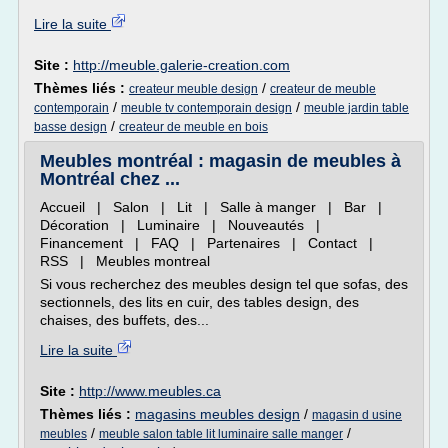
Lire la suite
Site :
http://meuble.galerie-creation.com
Thèmes liés :
/
createur meuble design
createur de meuble
/
/
contemporain
meuble tv contemporain design
meuble jardin table
/
basse design
createur de meuble en bois
Meubles montréal : magasin de meubles à
Montréal chez ...
Accueil | Salon | Lit | Salle à manger | Bar |
Décoration | Luminaire | Nouveautés |
Financement | FAQ | Partenaires | Contact |
RSS | Meubles montreal
Si vous recherchez des meubles design tel que sofas, des
sectionnels, des lits en cuir, des tables design, des
chaises, des buffets, des...
Lire la suite
Site :
http://www.meubles.ca
Thèmes liés :
magasins meubles design
/
magasin d usine
/
/
meubles
meuble salon table lit luminaire salle manger