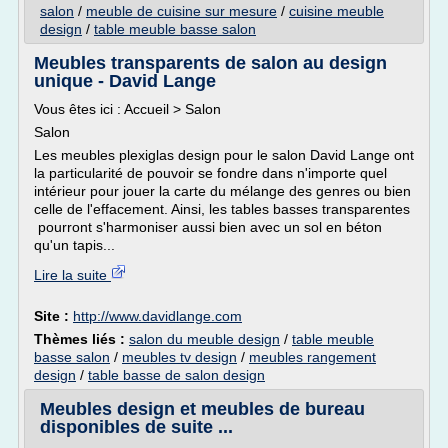
salon
/
meuble de cuisine sur mesure
/
cuisine meuble
design
/
table meuble basse salon
Meubles transparents de salon au design
unique - David Lange
Vous êtes ici : Accueil > Salon
Salon
Les meubles plexiglas design pour le salon David Lange ont
la particularité de pouvoir se fondre dans n'importe quel
intérieur pour jouer la carte du mélange des genres ou bien
celle de l'effacement. Ainsi, les tables basses transparentes
pourront s'harmoniser aussi bien avec un sol en béton
qu'un tapis...
Lire la suite
Site :
http://www.davidlange.com
Thèmes liés :
salon du meuble design
/
table meuble
basse salon
/
meubles tv design
/
meubles rangement
design
/
table basse de salon design
Meubles design et meubles de bureau
disponibles de suite ...