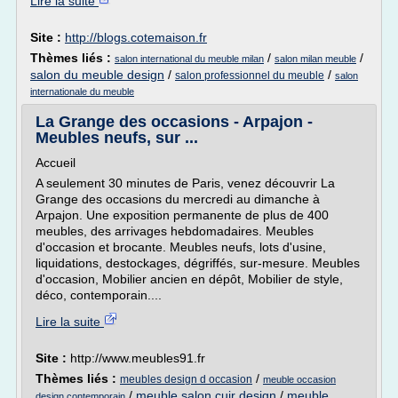
Lire la suite
Site :
http://blogs.cotemaison.fr
Thèmes liés :
/
/
salon international du meuble milan
salon milan meuble
salon du meuble design
/
/
salon professionnel du meuble
salon
internationale du meuble
La Grange des occasions - Arpajon -
Meubles neufs, sur ...
Accueil
A seulement 30 minutes de Paris, venez découvrir La
Grange des occasions du mercredi au dimanche à
Arpajon. Une exposition permanente de plus de 400
meubles, des arrivages hebdomadaires. Meubles
d'occasion et brocante. Meubles neufs, lots d'usine,
liquidations, destockages, dégriffés, sur-mesure. Meubles
d'occasion, Mobilier ancien en dépôt, Mobilier de style,
déco, contemporain....
Lire la suite
Site :
http://www.meubles91.fr
Thèmes liés :
/
meubles design d occasion
meuble occasion
/
meuble salon cuir design
/
meuble
design contemporain