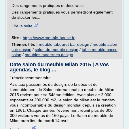
Des rangements pratiques et décoratifs
Des rangements pratiques vous permettront également
de stocker les...
Lire la suite
Site :
https://www.meuble-house.fr
Thèmes liés :
meuble tabouret bar design
/
meuble salon
cuir design
/
salon du meuble design
/
table meuble basse
salon
/
meubles modernes design
Date salon du meuble Milan 2015 | A vos
agendas, le blog ...
1réactioncommentaire
Avis aux passionnés du design, de la déco et de
l'ameublement, le Salon international du meuble de Milan
2015 revient pour sa 54ème édition. Avec plus de 2 000
exposants et 200 000 m2, le salon de Milan est le rendez-
vous incontournable du design mondial depuis sa création
en 1961. Chaque année, l'évènement réunit plus de 300
000 visiteurs venus de 160 pays. Le Salon du meuble de
Milan aura lieu du mardi 14 avril...