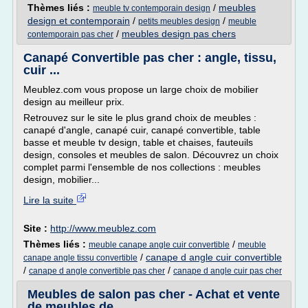
Thèmes liés :
/
meubles
meuble tv contemporain design
design et contemporain
/
/
petits meubles design
meuble
/
meubles design pas chers
contemporain pas cher
Canapé Convertible pas cher : angle, tissu,
cuir ...
Meublez.com vous propose un large choix de mobilier
design au meilleur prix.
Retrouvez sur le site le plus grand choix de meubles :
canapé d'angle, canapé cuir, canapé convertible, table
basse et meuble tv design, table et chaises, fauteuils
design, consoles et meubles de salon. Découvrez un choix
complet parmi l'ensemble de nos collections : meubles
design, mobilier...
Lire la suite
Site :
http://www.meublez.com
Thèmes liés :
/
meuble canape angle cuir convertible
meuble
/
canape d angle cuir convertible
canape angle tissu convertible
/
/
canape d angle convertible pas cher
canape d angle cuir pas cher
Meubles de salon pas cher - Achat et vente
de meubles de ...