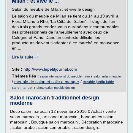
Milan : et vive le ...
Salon du meuble de Milan : et vive le design
Le salon du meuble de Milan se tient du 14 au 19 avril à
Fiera Milano à Rho, 'La Città dei Saloni'. Il s'agit de l'un
des trois grands rendez-vous européens incontournables
des professionnels de l'ameublement avec ceux de
Cologne et Paris. Dans un contexte difficile, les
producteurs doivent s'adapter à ce marché en mouvance
en ...
Lire la suite
Site :
http://www.lepetitjournal.com
Thèmes liés :
/
salon international du meuble milan
salon milan meuble
/
meuble de salon et salle a manger
/
meuble jardin table
/
salle manger
photo salon meuble design
Salon marocain traditionnel design
moderne
Déco salon marocain 12 novembre 2016 0 Achat / vente
salon marocain , artisanat marocain , banquettes salon
marocain , Boutique salon marocain , Décoration marocaine
, salon arabe , salon confortable , salon design...