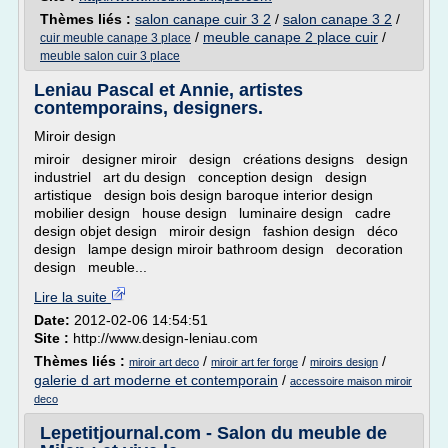
Thèmes liés :
salon canape cuir 3 2
/
salon canape 3 2
/
/
meuble canape 2 place cuir
/
cuir meuble canape 3 place
meuble salon cuir 3 place
Leniau Pascal et Annie, artistes
contemporains, designers.
Miroir design
miroir designer miroir design créations designs design
industriel art du design conception design design
artistique design bois design baroque interior design
mobilier design house design luminaire design cadre
design objet design miroir design fashion design déco
design lampe design miroir bathroom design decoration
design meuble...
Lire la suite
Date:
2012-02-06 14:54:51
Site :
http://www.design-leniau.com
Thèmes liés :
/
/
/
miroir art deco
miroir art fer forge
miroirs design
galerie d art moderne et contemporain
/
accessoire maison miroir
deco
Lepetitjournal.com - Salon du meuble de