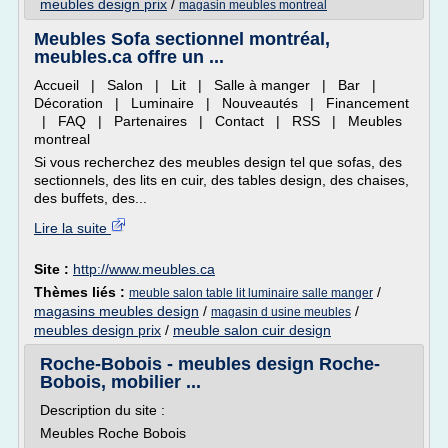
meubles design prix
/
magasin meubles montreal
Meubles Sofa sectionnel montréal,
meubles.ca offre un ...
Accueil | Salon | Lit | Salle à manger | Bar |
Décoration | Luminaire | Nouveautés | Financement
| FAQ | Partenaires | Contact | RSS | Meubles
montreal
Si vous recherchez des meubles design tel que sofas, des
sectionnels, des lits en cuir, des tables design, des chaises,
des buffets, des...
Lire la suite
Site :
http://www.meubles.ca
Thèmes liés :
/
meuble salon table lit luminaire salle manger
magasins meubles design
/
/
magasin d usine meubles
meubles design prix
/
meuble salon cuir design
Roche-Bobois - meubles design Roche-
Bobois, mobilier ...
Description du site :
Meubles Roche Bobois