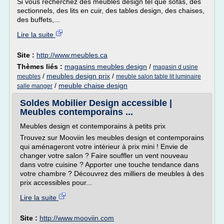
Si vous recherchez des meubles design tel que sofas, des
sectionnels, des lits en cuir, des tables design, des chaises,
des buffets,...
Lire la suite
Site :
http://www.meubles.ca
Thèmes liés :
magasins meubles design
/
magasin d usine
/
meubles design prix
/
meubles
meuble salon table lit luminaire
/
meuble chaise design
salle manger
Soldes Mobilier Design accessible |
Meubles contemporains ...
Meubles design et contemporains à petits prix
Trouvez sur Mooviin les meubles design et contemporains
qui aménageront votre intérieur à prix mini ! Envie de
changer votre salon ? Faire souffler un vent nouveau
dans votre cuisine ? Apporter une touche tendance dans
votre chambre ? Découvrez des milliers de meubles à des
prix accessibles pour...
Lire la suite
Site :
http://www.mooviin.com