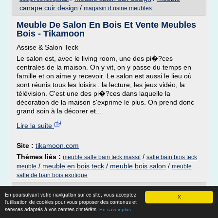
canape cuir design
/
magasin d usine meubles
Meuble De Salon En Bois Et Vente Meubles
Bois - Tikamoon
Assise & Salon Teck
Le salon est, avec le living room, une des pi�?ces
centrales de la maison. On y vit, on y passe du temps en
famille et on aime y recevoir. Le salon est aussi le lieu où
sont réunis tous les loisirs : la lecture, les jeux vidéo, la
télévision. C'est une des pi�?ces dans laquelle la
décoration de la maison s'exprime le plus. On prend donc
grand soin à la décorer et...
Lire la suite
Site :
tikamoon.com
Thèmes liés :
/
meuble salle bain teck massif
salle bain bois teck
/
meuble en bois teck
/
meuble bois salon
/
meuble
meuble
salle de bain bois exotique
Meuble De Salon En Bois Et Vente
En poursuivant votre navigation sur ce site, vous acceptez
X
Meubles Bois - Tikamoon
l'utilisation de cookies pour vous proposer des contenus et
services adaptés à vos centres d'intérêts.
En savoir plus
Assise & Salon Teck