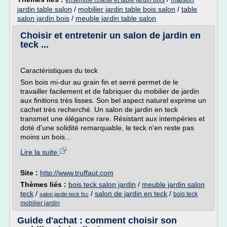
ensemble chaise et table jardin bois
jardin table salon
/
mobilier jardin table bois salon
/
table
salon jardin bois
/
meuble jardin table salon
Choisir et entretenir un salon de jardin en
teck ...
Caractéristiques du teck
Son bois mi-dur au grain fin et serré permet de le
travailler facilement et de fabriquer du mobilier de jardin
aux finitions très lisses. Son bel aspect naturel exprime un
cachet très recherché. Un salon de jardin en teck
transmet une élégance rare. Résistant aux intempéries et
doté d'une solidité remarquable, le teck n'en reste pas
moins un bois...
Lire la suite
Site :
http://www.truffaut.com
Thèmes liés :
bois teck salon jardin
/
meuble jardin salon
teck
/
/
salon de jardin en teck
/
bois teck
salon jardin teck fsc
mobilier jardin
Guide d'achat : comment choisir son