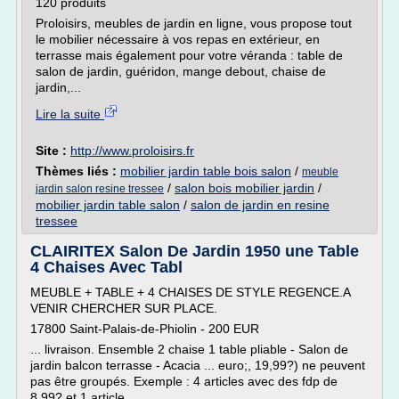
120 produits
Proloisirs, meubles de jardin en ligne, vous propose tout
le mobilier nécessaire à vos repas en extérieur, en
terrasse mais également pour votre véranda : table de
salon de jardin, guéridon, mange debout, chaise de
jardin,...
Lire la suite
Site :
http://www.proloisirs.fr
Thèmes liés :
mobilier jardin table bois salon
/
meuble
/
salon bois mobilier jardin
/
jardin salon resine tressee
mobilier jardin table salon
/
salon de jardin en resine
tressee
CLAIRITEX Salon De Jardin 1950 une Table
4 Chaises Avec Tabl
MEUBLE + TABLE + 4 CHAISES DE STYLE REGENCE.A
VENIR CHERCHER SUR PLACE.
17800 Saint-Palais-de-Phiolin - 200 EUR
... livraison. Ensemble 2 chaise 1 table pliable - Salon de
jardin balcon terrasse - Acacia ... euro;, 19,99?) ne peuvent
pas être groupés. Exemple : 4 articles avec des fdp de
8,99? et 1 article ...