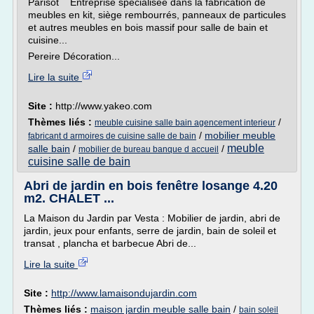
Parisot Entreprise spécialisée dans la fabrication de
meubles en kit, siège rembourrés, panneaux de particules
et autres meubles en bois massif pour salle de bain et
cuisine...
Pereire Décoration...
Lire la suite
Site :
http://www.yakeo.com
Thèmes liés :
/
meuble cuisine salle bain agencement interieur
/
mobilier meuble
fabricant d armoires de cuisine salle de bain
meuble
salle bain
/
/
mobilier de bureau banque d accueil
cuisine salle de bain
Abri de jardin en bois fenêtre losange 4.20
m2. CHALET ...
La Maison du Jardin par Vesta : Mobilier de jardin, abri de
jardin, jeux pour enfants, serre de jardin, bain de soleil et
transat , plancha et barbecue Abri de...
Lire la suite
Site :
http://www.lamaisondujardin.com
Thèmes liés :
maison jardin meuble salle bain
/
bain soleil