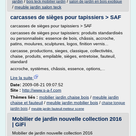
jardin
/
/
bois teck mobilier jardin
salon de jardin en bois exotique
/
meuble jardin salon teck
carcasses de sièges pour tapissiers > SAF
carcasses de sièges pour tapissiers > SAF
carcasses de sièges pour tapissiers: produits standardisés
ou personnalisés: essence de bois, châssis, accroche,
patins, moulures, sculptures, logos, finition vernis...
carcasse, productions, sieges, classique, collectivités,
chaise, produits, empilable, sièges, entretoise, fauteuil,
standard
accroche, systèmes, châssis, essence, options,...
Lire la suite
Date:
2009-08-21 09:07:52
Site :
http://www.s-a-f.com
Thèmes liés :
mobilier jardin chaise bois
/
meuble jardin
chaise et fauteuil
/
meuble jardin mobilier bois
/
chaise longue
/
jardin bois
meuble jardin fauteuil metteur scene
Mobilier de jardin nouvelle collection 2016
| GiFi
Mobilier de jardin nouvelle collection 2016