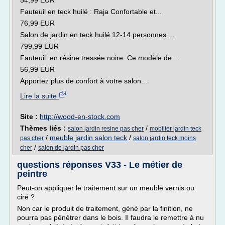
54,99 EUR
Fauteuil en teck huilé : Raja Confortable et...
76,99 EUR
Salon de jardin en teck huilé 12-14 personnes....
799,99 EUR
Fauteuil en résine tressée noire. Ce modèle de...
56,99 EUR
Apportez plus de confort à votre salon...
Lire la suite
Site :
http://wood-en-stock.com
Thèmes liés :
/
salon jardin resine pas cher
mobilier jardin teck
/
meuble jardin salon teck
/
pas cher
salon jardin teck moins
/
cher
salon de jardin pas cher
questions réponses V33 - Le métier de
peintre
Peut-on appliquer le traitement sur un meuble vernis ou
ciré ?
Non car le produit de traitement, géné par la finition, ne
pourra pas pénétrer dans le bois. Il faudra le remettre à nu