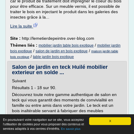
car le produit de traitement doit imprégner le coeur du bois
pour être efficace. Sur un meuble vernis, il est possible de
traiter le bois en injectant le produit dans les galeries des
insectes grâce à la...
Lire la suite
Site :
http://lemetierdepeintre.over-blog.com
Thèmes liés :
/
mobilier jardin table bois exotique
mobilier jardin
/
/
bois exotique
salon de jardin en bois exotique
maison jardin table
/
table jardin bois exotique
bois exotique
Salon de jardin en teck Huilé mobilier
exterieur en solde ...
Suivant
Résultats 1 - 18 sur 90.
Découvrez toute notre gamme authentique de salon en
teck qui vous garantit des moments de convivialité en
famille ou entre amis dans votre jardin. Le teck est un
bois inaltérable servant à fabriquer des meubles
d'extérieurs de grande qualité grâce sa résistance aux
En poursuivant votre navigation sur ce site, vous acceptez
variations climatiques et sa durée de vie. Notre collection
X
l'utilisation de cookies pour vous proposer des contenus et
ravivera votre jardin avec son aspect...
services adaptés à vos centres d'intérêts.
En savoir plus