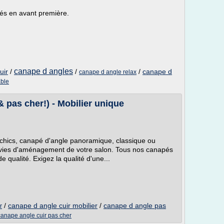
és en avant première.
canape d angles
uir
/
/
/
canape d
canape d angle relax
ble
 pas cher!) - Mobilier unique
 chics, canapé d'angle panoramique, classique ou
nvies d'aménagement de votre salon. Tous nos canapés
e qualité. Exigez la qualité d'une...
/
canape d angle cuir mobilier
/
canape d angle pas
r
canape angle cuir pas cher