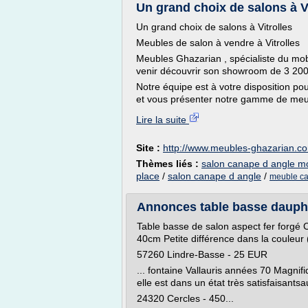
Un grand choix de salons à V
Un grand choix de salons à Vitrolles
Meubles de salon à vendre à Vitrolles
Meubles Ghazarian , spécialiste du mob
venir découvrir son showroom de 3 200 
Notre équipe est à votre disposition p
et vous présenter notre gamme de meub
Lire la suite
Site :
http://www.meubles-ghazarian.c
Thèmes liés :
salon canape d angle mo
place
/
salon canape d angle
/
meuble ca
Annonces table basse dauphi
Table basse de salon aspect fer forgé
40cm Petite différence dans la couleur (
57260 Lindre-Basse - 25 EUR
... fontaine Vallauris années 70 Magnif
elle est dans un état très satisfaisants
24320 Cercles - 450...