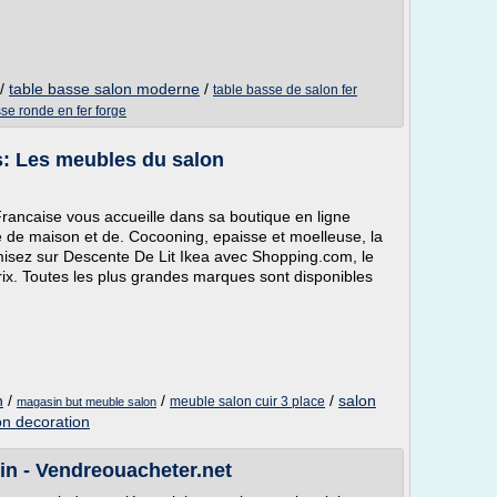
/
table basse salon moderne
/
table basse de salon fer
se ronde en fer forge
is: Les meubles du salon
Francaise vous accueille dans sa boutique en ligne
 de maison et de. Cocooning, epaisse et moelleuse, la
omisez sur Descente De Lit Ikea avec Shopping.com, le
ix. Toutes les plus grandes marques sont disponibles
n
/
/
/
salon
meuble salon cuir 3 place
magasin but meuble salon
n decoration
n - Vendreouacheter.net