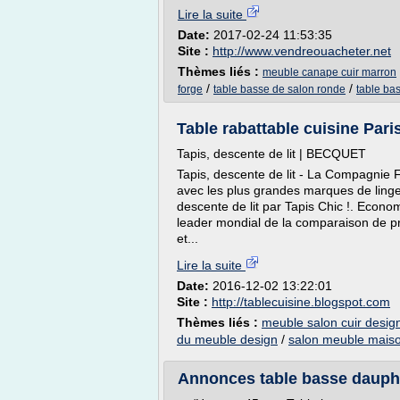
Lire la suite
Date:
2017-02-24 11:53:35
Site :
http://www.vendreouacheter.net
Thèmes liés :
meuble canape cuir marron
/
/
forge
table basse de salon ronde
table bas
Table rabattable cuisine Par
Tapis, descente de lit | BECQUET
Tapis, descente de lit - La Compagnie 
avec les plus grandes marques de linge
descente de lit par Tapis Chic !. Econ
leader mondial de la comparaison de pr
et...
Lire la suite
Date:
2016-12-02 13:22:01
Site :
http://tablecuisine.blogspot.com
Thèmes liés :
meuble salon cuir desig
du meuble design
/
salon meuble maiso
Annonces table basse dauphi