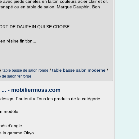
 avec pieds canelés en laiton couleurs acier clair et or.
e canapé ou en table de salon. Marque Dauphin. Bon
ORT DE DAUPHIN QUI SE CROISE
 résine finition...
/
/
table basse salon moderne
/
table basse de salon ronde
 de salon fer forge
e ... - mobiliermoss.com
esign, Fauteuil » Tous les produits de la catégorie
un modèle.
pés d'angle.
de la gamme Okyo.