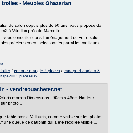
itrolles - Meubles Ghazarian
ilier de salon depuis plus de 50 ans, vous propose de
m2 à Vitrolles près de Marseille.
our vous conseiller dans l'aménagement de votre salon
les précieusement sélectionnés parmi les meilleurs...
om
bilier
/
canape d angle 2 places
/
canape d angle a 3
nape cuir 3 place relax
n - Vendreouacheter.net
 Coloris marron Dimensions : 90cm x 46cm Hauteur :
sur photo ...
ique table basse Vallauris, comme visible sur les photos
auf une queue de dauphin qui à été recollée visible ...