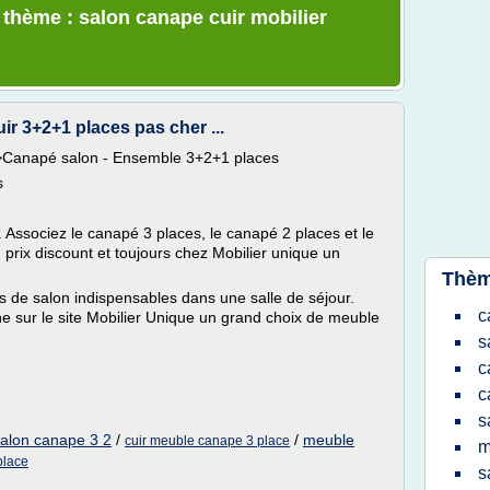
e thème : salon canape cuir mobilier
r 3+2+1 places pas cher ...
Canapé salon - Ensemble 3+2+1 places
s
 Associez le canapé 3 places, le canapé 2 places et le
prix discount et toujours chez Mobilier unique un
Thèm
rs de salon indispensables dans une salle de séjour.
c
e sur le site Mobilier Unique un grand choix de meuble
s
c
c
s
alon canape 3 2
/
/
meuble
cuir meuble canape 3 place
m
place
s