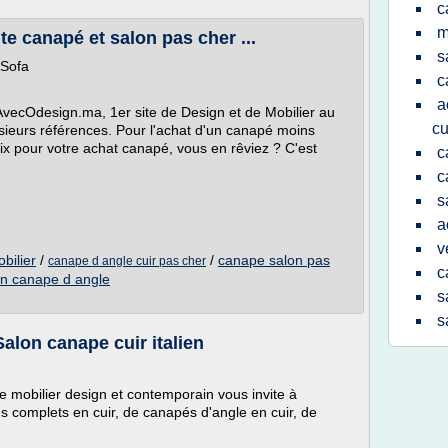
c
m
te canapé et salon pas cher ...
s
 Sofa
c
a
AvecOdesign.ma, 1er site de Design et de Mobilier au
cu
lusieurs références. Pour l'achat d'un canapé moins
prix pour votre achat canapé, vous en rêviez ? C'est
c
c
s
a
v
bilier
/
/
canape salon pas
canape d angle cuir pas cher
c
on canape d angle
s
s
alon canape cuir italien
de mobilier design et contemporain vous invite à
 complets en cuir, de canapés d'angle en cuir, de