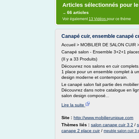
Articles sélectionnés pour l
66 articles
→
Voir également
13 Vidéos
pour ce thème
Canapé cuir, ensemble canapé cui
Accueil > MOBILIER DE SALON CUIR >
Canapé salon - Ensemble 3+2+1 place
(Il y a 33 Produits)
Découvrez nos salons en cuir complets.
1 place pour un ensemble complet à un 
design moderne et contemporain.
Le canapé salon fait partie des mobilie
Découvrez dans notre catalogue en lign
salon design composé...
Lire la suite
Site :
http://www.mobilierunique.com
Thèmes liés :
salon canape cuir 3 2
/
s
canape 2 place cuir
/
meuble salon cuir 3 