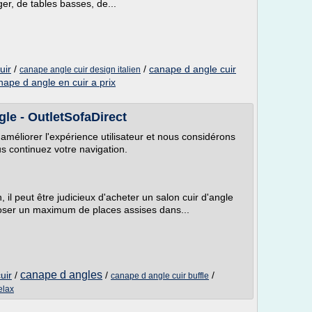
er, de tables basses, de...
uir
/
/
canape d angle cuir
canape angle cuir design italien
nape d angle en cuir a prix
le - OutletSofaDirect
 améliorer l'expérience utilisateur et nous considérons
us continuez votre navigation.
il peut être judicieux d'acheter un salon cuir d'angle
poser un maximum de places assises dans...
canape d angles
uir
/
/
/
canape d angle cuir buffle
elax