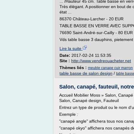
... /Hauteur 45 cm. Table basse en verre
Très élégant. A positionner en bout d
état ...
86370 Château-Larcher - 20 EUR
TABLE BASSE EN VERRE AVEC SUPP
76690 Saint-André-sur-Cailly - 80 EUR
Vds table basse 3 dauphins, pietement en
Lire la suite
Date:
2017-02-24 11:53:35
Site :
http://www.vendreouacheter.net
Thèmes liés :
meuble canape cuir marron
table basse de salon design
/
table basse
Salon, canapé, fauteuil, notr
Accueil Mobilier Moss » Salon, Canapé d
Salon, Canapé design, Fauteuil
Entrez un type de produit ou le nom d'
Exemple :
"canapé angle" affichera tous nos cana
"canapé okyo" affichera nos canapés 