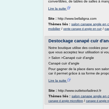
convertibles, de tables de salles à mang
Lire la suite
Site :
http://www.bellaligna.com
Thèmes liés :
salon canape angle en c
mobilier
/
/
ca
vente canape d angle en cuir
Destockage canapé cuir d'ang
Notre boutique utilise des cookies pour
que vous acceptez leur utilisation si vo
> Salon >Canapé cuir d'angle
Canapé cuir d'angle
Pour gagner de la place dans son salon, 
car il permet grâce à sa forme de pro
Lire la suite
Site :
http://www.outletsofadirect.fr
Thèmes liés :
salon canape angle en c
/
canape d angle microfibre
canape d angle r