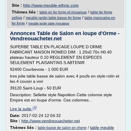
Site :
http://www.meuble-ethnic.com
Thèmes liés :
/
table en fer forge et mosaique
table fer forge
/
/
zellige
meuble jardin table basse fer forge
table marocaine en
/
fer forge
meuble jardin table mosaique
Annonces Table de Salon en loupe d'Orme -
Vendreouacheter.net
SUPERBE TABLE EN PLACAGE LOUPE D ORME
FABRICANT MAISON ROMEO DIM : 1.20x0.70x H0.40
plateau hauteur 0.10 REGLEMENT EN ESPECES
SEULEMENT PLAISANTINS S ABTENIR
92400 Courbevoie - 1 000 EUR
tres jolie table basse de salon avec 4 poufs en style rotin et
les 4 cousin a voir
39120 Saint-Loup - 50 EUR
Description: Sellette style Napoléon Cette colonne style
Empire est en loupe d'orme. Ces colonnes...
Lire la suite
Date:
2017-02-24 12:04:32
Site :
http://www.vendreouacheter.net
Thèmes liés :
/
table meuble
table basse de salon en chene