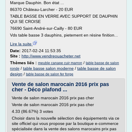
Marque Dauphin. Bon état ...
86370 Château-Larcher - 20 EUR
TABLE BASSE EN VERRE AVEC SUPPORT DE DAUPHIN
QUI SE CROISE
76690 Saint-André-sur-Cailly - 80 EUR
Vds table basse 3 dauphins, pietement en résine finition...
Lire la suite
Date:
2017-02-24 11:53:35
Site :
http://www.vendreouacheter.net
Thèmes liés :
/
meuble canape cuir marron
table basse de salon
/
table basse salon moderne
/
table basse de salon
ronde
design
/
table basse de salon fer forge
Vente de salon marocain 2016 prix pas
cher - Déco plafond ...
Vente de salon marocain 2016 prix pas cher
Vente de salon marocain 2016 prix pas cher
4.33 (86.67%) 3 votes
Choisir dans la nouvelle sélection des équipements via ce
site officiel qui vous propose par la boutique e-commerce
spécialisée dans la vente des salons marocains prix pas