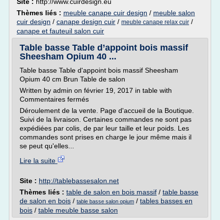
Site :
http://www.cuirdesign.eu
Thèmes liés :
meuble canape cuir design
/
meuble salon
cuir design
/
canape design cuir
/
/
meuble canape relax cuir
canape et fauteuil salon cuir
Table basse Table d’appoint bois massif
Sheesham Opium 40 ...
Table basse Table d'appoint bois massif Sheesham
Opium 40 cm Brun Table de salon
Written by admin on février 19, 2017 in table with
Commentaires fermés
Déroulement de la vente. Page d'accueil de la Boutique.
Suivi de la livraison. Certaines commandes ne sont pas
expédiées par colis, de par leur taille et leur poids. Les
commandes sont prises en charge le jour même mais il
se peut qu'elles...
Lire la suite
Site :
http://tablebassesalon.net
Thèmes liés :
table de salon en bois massif
/
table basse
de salon en bois
/
/
tables basses en
table basse salon opium
bois
/
table meuble basse salon