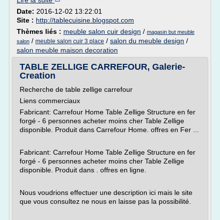
Lire la suite
Date:
2016-12-02 13:22:01
Site :
http://tablecuisine.blogspot.com
Thèmes liés :
meuble salon cuir design
/
magasin but meuble
/
/
salon du meuble design
/
meuble salon cuir 3 place
salon
salon meuble maison decoration
TABLE ZELLIGE CARREFOUR, Galerie-
Creation
Recherche de table zellige carrefour
Liens commerciaux
Fabricant: Carrefour Home Table Zellige Structure en fer
forgé - 6 personnes acheter moins cher Table Zellige
disponible. Produit dans Carrefour Home. offres en Fer ...
Fabricant: Carrefour Home Table Zellige Structure en fer
forgé - 6 personnes acheter moins cher Table Zellige
disponible. Produit dans . offres en ligne.
Nous voudrions effectuer une description ici mais le site
que vous consultez ne nous en laisse pas la possibilité.