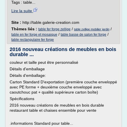
Tags : table...
Lire la suite
Site :
http://table.galerie-creation.com
Thèmes liés :
/
/
table fer forge zellige
table zellige mobilier jardin
/
/
table en fer forge et mosaique
table basse de salon fer forge
table rectangulaire fer forge
2016 nouveau créations de meubles en bois
durable ...
couleur et taille peut être personnalisé
Détails d'emballage
Détails d'emballage:
Carton Standard D'exportation (première couche enveloppé
avec PE forme + deuxième couche enveloppé avec
caoutchouc pat + qualité supérieure carton boîte)
Spécifications
2016 nouveau créations de meubles en bois durable
restaurant table et chaises ensemble pour vente
.informations Standard pour table...