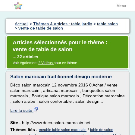
Menu
Accueil
>
Thèmes & articles : table jardin
>
table salon
>
vente de table de salon
Articles sélectionnés pour le thème :
vente de table de salon
22 articles
→
Voir également
2 Vidéos
pour ce thème
Salon marocain traditionnel design moderne
Déco salon marocain 12 novembre 2016 0 Achat / vente
salon marocain , artisanat marocain , banquettes salon
marocain , Boutique salon marocain , Décoration marocaine
, salon arabe , salon confortable , salon design...
Lire la suite
Site :
http://www.deco-salon-marocain.net
Thèmes liés :
/
meuble table salon marocain
table de salon