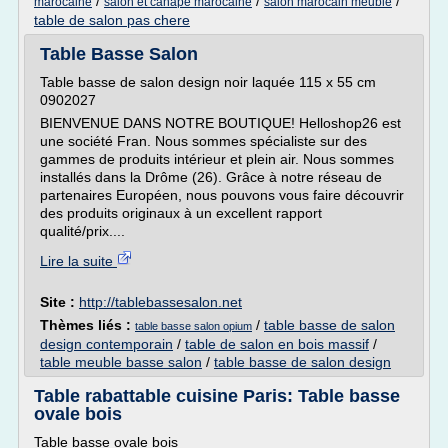
/
/
/
marocaine
salon et canape marocaine
salon marocain meuble
table de salon pas chere
Table Basse Salon
Table basse de salon design noir laquée 115 x 55 cm
0902027
BIENVENUE DANS NOTRE BOUTIQUE! Helloshop26 est
une société Fran. Nous sommes spécialiste sur des
gammes de produits intérieur et plein air. Nous sommes
installés dans la Drôme (26). Grâce à notre réseau de
partenaires Européen, nous pouvons vous faire découvrir
des produits originaux à un excellent rapport
qualité/prix....
Lire la suite
Site :
http://tablebassesalon.net
Thèmes liés :
/
table basse de salon
table basse salon opium
design contemporain
/
table de salon en bois massif
/
table meuble basse salon
/
table basse de salon design
Table rabattable cuisine Paris: Table basse
ovale bois
Table basse ovale bois