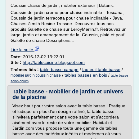
Coussin chaise de jardin, mobilier exterieur | Botanic
Coussin de jardin creme pour chaise inclinable - Toscana,
Coussin de jardin terracotta pour chaise inclinable - Java,
Chaises Zenith Resine Tressee. Decouvrez tous nos
produits Galette de chaise sur LeroyMerlin.fr. Retrouvez un
large. jardin et amenagement de la. Coussin, plaid et pouf
Galette de chaise Descriptions...
Lire la suite
Date:
2016-12-02 13:22:01
Site :
http://tablecuisine.blogspot.com
Thèmes liés :
table basse canape
/
fauteuil table basse
/
/
tables basses en bois
/
mobilier jardin coussin chaise
table basse
salon opium
Table basse - Mobilier de jardin et univers
de la piscine
Visez haut pour votre salon avec la table basse ! Pratique
et ludique en plus d'un design raffiné, la table basse
s'invitera parfaitement dans votre salon et s'accordera
aisément avec le reste de votre mobilier. Habitat et
Jardin.com vous propose toute une gamme de tables
basse avec des matériaux inédits et modernes où vous