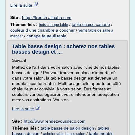
Lire la suite
Site :
https://french.alibaba.com
Thèmes liés :
/
table chaise canape
/
bois canape table
couleur d une chambre a coucher
/
vente table de salle a
/
canape fauteuil table
manger
Table basse design : achetez nos tables
basses design et ...
Suivant
Mettez de l'art dans votre salon avec l'une de nos tables
basses design ! Pouvant trouver sa place n'importe où
dans votre salon, la table basse design est devenue un
meuble incontournable. Multi-usage, elle apporte un côté
chaleureux et convivial à votre salon. Des formes et
couleurs variées égaieront votre intérieur en adéquation
avec vos aspirations. Vous en...
Lire la suite
Site :
http://www.rendezvousdeco.com
Thèmes liés :
table basse de salon design
/
tables
basses design
/
/
table meuble
acheter table basse salon