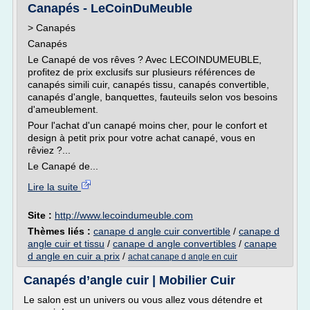
Canapés - LeCoinDuMeuble
> Canapés
Canapés
Le Canapé de vos rêves ? Avec LECOINDUMEUBLE,
profitez de prix exclusifs sur plusieurs références de
canapés simili cuir, canapés tissu, canapés convertible,
canapés d'angle, banquettes, fauteuils selon vos besoins
d'ameublement.
Pour l'achat d'un canapé moins cher, pour le confort et
design à petit prix pour votre achat canapé, vous en
rêviez ?...
Le Canapé de...
Lire la suite
Site :
http://www.lecoindumeuble.com
Thèmes liés :
canape d angle cuir convertible
/
canape d
angle cuir et tissu
/
canape d angle convertibles
/
canape
d angle en cuir a prix
/
achat canape d angle en cuir
Canapés d’angle cuir | Mobilier Cuir
Le salon est un univers ou vous allez vous détendre et