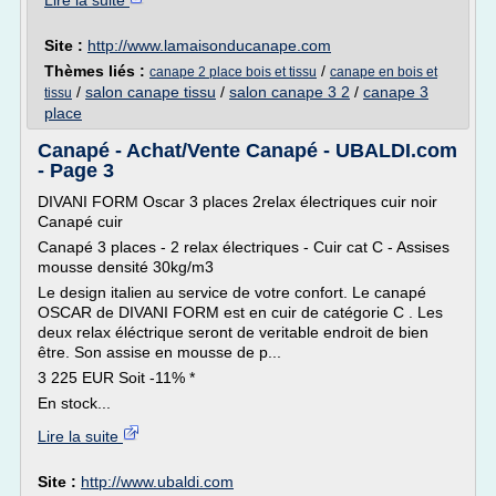
Lire la suite
Site :
http://www.lamaisonducanape.com
Thèmes liés :
/
canape 2 place bois et tissu
canape en bois et
/
salon canape tissu
/
salon canape 3 2
/
canape 3
tissu
place
Canapé - Achat/Vente Canapé - UBALDI.com
- Page 3
DIVANI FORM Oscar 3 places 2relax électriques cuir noir
Canapé cuir
Canapé 3 places - 2 relax électriques - Cuir cat C - Assises
mousse densité 30kg/m3
Le design italien au service de votre confort. Le canapé
OSCAR de DIVANI FORM est en cuir de catégorie C . Les
deux relax éléctrique seront de veritable endroit de bien
être. Son assise en mousse de p...
3 225 EUR Soit -11% *
En stock...
Lire la suite
Site :
http://www.ubaldi.com