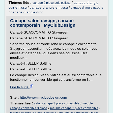
Thèmes liés :
/
canape d angle
canape 2 place bois et tissu
cuir et tissu
/
canape d angle en tissu
/
canape d angle gauche
/
canape d angle droit
Canapé salon design, canapé
contemporain | MyClubDesign
Canapé SCACCOMATTO Staygreen
Canapé SCACCOMATTO Staygreen
Sa forme douce et ronde rend le canapé Scaccomatto
Staygreen accueillant, déplacez les modules selon vos
envies et détendez-vous dans ses coussins ultra
moelleux...
Canapé-lit SLEEP Softline
Canapé-lit SLEEP Softline
Le canapé design Sleep Sofline est aussi confortable que
fonctionnel, un convertible qui se transforme en lit...
Lire la suite
Site :
http://www.myclubdesign.com
Thèmes liés :
/
salon canape 3 place convertible
meuble
/
/
canape convertible 3 place
meuble canape 2 place convertible
/