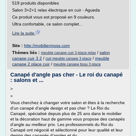
519 produits disponibles
Salon 3+2+1 relax électrique en cuir - Agueda
Ce produit vous est proposé en 9 couleurs.
Ultra confortable, ce salon complet...
Lire la suite
Site :
http://mobiliermoss.com
Thèmes liés :
/
salon
meuble canape cuir 3 place relax
canape cuir 3 2
/
/
meuble
cuir meuble canape 3 place
canape 2 place cuir
/
meuble canape tissu 3 place
Canapé d'angle pas cher - Le roi du canapé
: salons et ...
>
»
Vous cherchez à changer votre salon et êtes à la recherche
d'un canapé d'angle design et pas cher ? Le Roi du
Canapé, spécialisé depuis plus de 25 ans dans le mobilier
et la décoration haut de gamme vous propose des canapés
d'angle au meilleur prix. Les professionnels du Roi du
Canapé ont négocié et sélectionné pour leur qualité et leur
design des canapés d'angles et du...