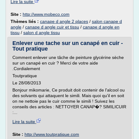
Lire la suite
Site :
http://www.mobeco.com
Thèmes liés :
canape d angle 2 places
/
salon canape d
angle
/
canape d angle cuir et tissu
/
canape d angle en
tissu
/
salon d angle tissu
Enlever une tache sur un canapé en cuir -
Tout pratique
Comment enlever une tâche de peinture glycérine sèche
sur un canapé en cuir ? Merci de votre aide
.Cordialement
Toutpratique
Le 28/08/2013
Bonjour mikomarie, Ce produit doit contenir de l'alcool ou
des solvants qui attaquent le simili. Mais quoi qu'il en soit
on ne nettoie pas le cuir comme le simili ! Suivez les
conseils des articles : NETTOYER CANAP�? SIMILICUIR
:...
Lire la suite
Site :
http://www.toutpratique.com