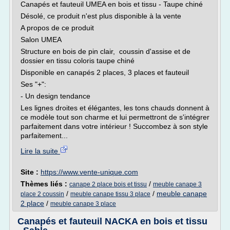
Canapés et fauteuil UMEA en bois et tissu - Taupe chiné
Désolé, ce produit n'est plus disponible à la vente
A propos de ce produit
Salon UMEA
Structure en bois de pin clair, coussin d'assise et de
dossier en tissu coloris taupe chiné
Disponible en canapés 2 places, 3 places et fauteuil
Ses "+":
- Un design tendance
Les lignes droites et élégantes, les tons chauds donnent à
ce modèle tout son charme et lui permettront de s'intégrer
parfaitement dans votre intérieur ! Succombez à son style
parfaitement...
Lire la suite
Site :
https://www.vente-unique.com
Thèmes liés :
/
canape 2 place bois et tissu
meuble canape 3
/
/
meuble canape
place 2 coussin
meuble canape tissu 3 place
2 place
/
meuble canape 3 place
Canapés et fauteuil NACKA en bois et tissu