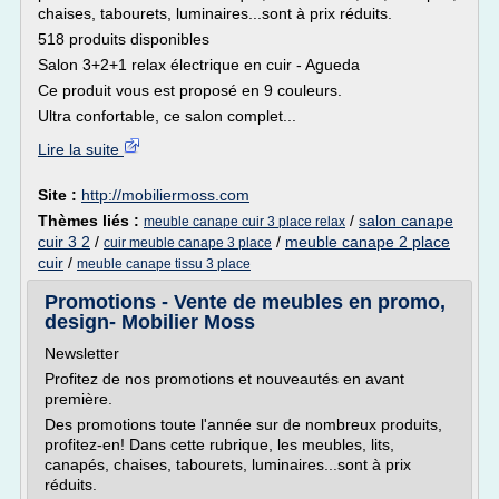
chaises, tabourets, luminaires...sont à prix réduits.
518 produits disponibles
Salon 3+2+1 relax électrique en cuir - Agueda
Ce produit vous est proposé en 9 couleurs.
Ultra confortable, ce salon complet...
Lire la suite
Site :
http://mobiliermoss.com
Thèmes liés :
/
salon canape
meuble canape cuir 3 place relax
cuir 3 2
/
/
meuble canape 2 place
cuir meuble canape 3 place
cuir
/
meuble canape tissu 3 place
Promotions - Vente de meubles en promo,
design- Mobilier Moss
Newsletter
Profitez de nos promotions et nouveautés en avant
première.
Des promotions toute l'année sur de nombreux produits,
profitez-en! Dans cette rubrique, les meubles, lits,
canapés, chaises, tabourets, luminaires...sont à prix
réduits.