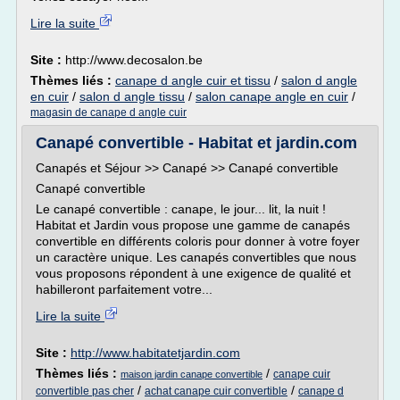
Lire la suite
Site :
http://www.decosalon.be
Thèmes liés :
canape d angle cuir et tissu
/
salon d angle
en cuir
/
salon d angle tissu
/
salon canape angle en cuir
/
magasin de canape d angle cuir
Canapé convertible - Habitat et jardin.com
Canapés et Séjour >> Canapé >> Canapé convertible
Canapé convertible
Le canapé convertible : canape, le jour... lit, la nuit !
Habitat et Jardin vous propose une gamme de canapés
convertible en différents coloris pour donner à votre foyer
un caractère unique. Les canapés convertibles que nous
vous proposons répondent à une exigence de qualité et
habilleront parfaitement votre...
Lire la suite
Site :
http://www.habitatetjardin.com
Thèmes liés :
/
canape cuir
maison jardin canape convertible
/
/
convertible pas cher
achat canape cuir convertible
canape d