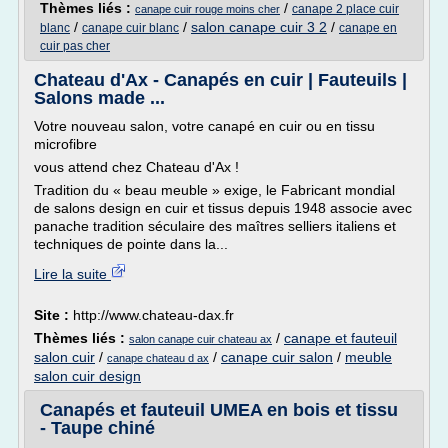
Thèmes liés :
/
canape 2 place cuir
canape cuir rouge moins cher
/
/
salon canape cuir 3 2
/
blanc
canape cuir blanc
canape en
cuir pas cher
Chateau d'Ax - Canapés en cuir | Fauteuils |
Salons made ...
Votre nouveau salon, votre canapé en cuir ou en tissu
microfibre
vous attend chez Chateau d'Ax !
Tradition du « beau meuble » exige, le Fabricant mondial
de salons design en cuir et tissus depuis 1948 associe avec
panache tradition séculaire des maîtres selliers italiens et
techniques de pointe dans la...
Lire la suite
Site :
http://www.chateau-dax.fr
Thèmes liés :
/
canape et fauteuil
salon canape cuir chateau ax
salon cuir
/
/
canape cuir salon
/
meuble
canape chateau d ax
salon cuir design
Canapés et fauteuil UMEA en bois et tissu
- Taupe chiné