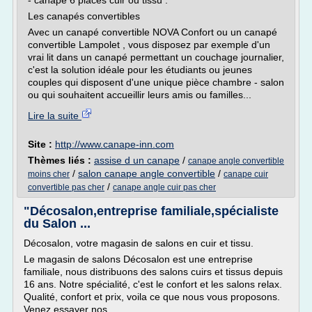
- canapé 6 places cuir ou tissu .
Les canapés convertibles
Avec un canapé convertible NOVA Confort ou un canapé
convertible Lampolet , vous disposez par exemple d'un
vrai lit dans un canapé permettant un couchage journalier,
c'est la solution idéale pour les étudiants ou jeunes
couples qui disposent d'une unique pièce chambre - salon
ou qui souhaitent accueillir leurs amis ou familles...
Lire la suite
Site :
http://www.canape-inn.com
Thèmes liés :
assise d un canape
/
canape angle convertible
/
salon canape angle convertible
/
moins cher
canape cuir
/
convertible pas cher
canape angle cuir pas cher
"Décosalon,entreprise familiale,spécialiste
du Salon ...
Décosalon, votre magasin de salons en cuir et tissu.
Le magasin de salons Décosalon est une entreprise
familiale, nous distribuons des salons cuirs et tissus depuis
16 ans. Notre spécialité, c'est le confort et les salons relax.
Qualité, confort et prix, voila ce que nous vous proposons.
Venez essayer nos...