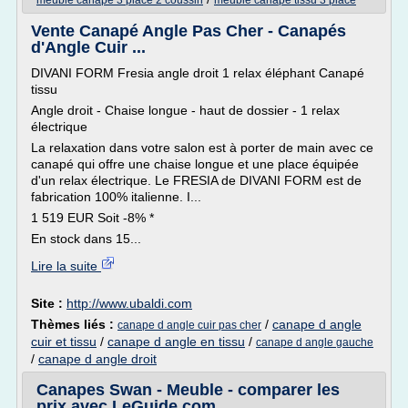
meuble canape 3 place 2 coussin
meuble canape tissu 3 place
Vente Canapé Angle Pas Cher - Canapés
d'Angle Cuir ...
DIVANI FORM Fresia angle droit 1 relax éléphant Canapé
tissu
Angle droit - Chaise longue - haut de dossier - 1 relax
électrique
La relaxation dans votre salon est à porter de main avec ce
canapé qui offre une chaise longue et une place équipée
d'un relax électrique. Le FRESIA de DIVANI FORM est de
fabrication 100% italienne. I...
1 519 EUR Soit -8% *
En stock dans 15...
Lire la suite
Site :
http://www.ubaldi.com
Thèmes liés :
/
canape d angle
canape d angle cuir pas cher
cuir et tissu
/
canape d angle en tissu
/
canape d angle gauche
/
canape d angle droit
Canapes Swan - Meuble - comparer les
prix avec LeGuide.com