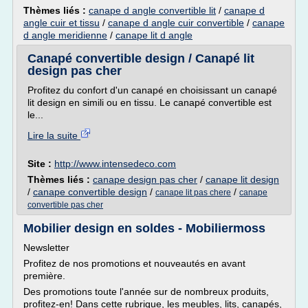
Thèmes liés :
canape d angle convertible lit
/
canape d
angle cuir et tissu
/
canape d angle cuir convertible
/
canape
d angle meridienne
/
canape lit d angle
Canapé convertible design / Canapé lit
design pas cher
Profitez du confort d'un canapé en choisissant un canapé
lit design en simili ou en tissu. Le canapé convertible est
le...
Lire la suite
Site :
http://www.intensedeco.com
Thèmes liés :
canape design pas cher
/
canape lit design
/
canape convertible design
/
/
canape lit pas chere
canape
convertible pas cher
Mobilier design en soldes - Mobiliermoss
Newsletter
Profitez de nos promotions et nouveautés en avant
première.
Des promotions toute l'année sur de nombreux produits,
profitez-en! Dans cette rubrique, les meubles, lits, canapés,