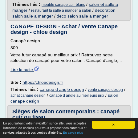
Thèmes liés :
/
salon et salle a
meuble canape cuir blanc
manger
/
/
decoration
restaurant la salle a manger a salon
salon salle a manger
/
deco salon salle a manger
CANAPE DESIGN - Achat / Vente Canape
design - chloe design
Canapé design
309
Votre futur canapé au meilleur prix ! Retrouvez notre
sélection de canapé pour votre salon : Canapé d'angle,...
Lire la suite
Site :
https://chloedesign.fr
Thèmes liés :
canape d angle design
/
/
vente canape design
/
/
salon
achat canape design
canape d angle au meilleurs prix
canape design
Sièges de salon contemporains : canapé
cuir ou tissu ...
En poursuivant votre navigation sur ce site, vous acceptez
X
Canapé CIRRUS DUVIVIER - FIRST TIME
l'utilisation de cookies pour vous proposer des contenus et
services adaptés à vos centres d'intérêts.
Table Repas Table MONTANA Chaise LISA
En savoir plus