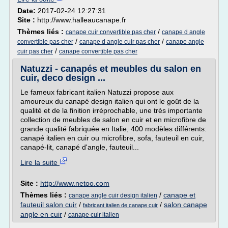
Date:
2017-02-24 12:27:31
Site :
http://www.halleaucanape.fr
Thèmes liés :
/
canape cuir convertible pas cher
canape d angle
/
/
convertible pas cher
canape d angle cuir pas cher
canape angle
/
cuir pas cher
canape convertible pas cher
Natuzzi - canapés et meubles du salon en
cuir, deco design ...
Le fameux fabricant italien Natuzzi propose aux
amoureux du canapé design italien qui ont le goût de la
qualité et de la finition irréprochable, une très importante
collection de meubles de salon en cuir et en microfibre de
grande qualité fabriquée en Italie, 400 modèles différents:
canapé italien en cuir ou microfibre, sofa, fauteuil en cuir,
canapé-lit, canapé d'angle, fauteuil...
Lire la suite
Site :
http://www.netoo.com
Thèmes liés :
/
canape et
canape angle cuir design italien
fauteuil salon cuir
/
/
salon canape
fabricant italien de canape cuir
angle en cuir
/
canape cuir italien