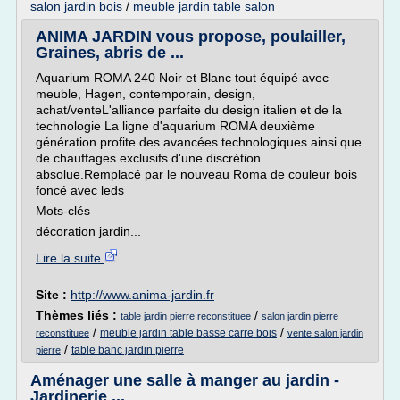
salon jardin bois
/
meuble jardin table salon
ANIMA JARDIN vous propose, poulailler,
Graines, abris de ...
Aquarium ROMA 240 Noir et Blanc tout équipé avec
meuble, Hagen, contemporain, design,
achat/venteL'alliance parfaite du design italien et de la
technologie La ligne d'aquarium ROMA deuxième
génération profite des avancées technologiques ainsi que
de chauffages exclusifs d'une discrétion
absolue.Remplacé par le nouveau Roma de couleur bois
foncé avec leds
Mots-clés
décoration jardin...
Lire la suite
Site :
http://www.anima-jardin.fr
Thèmes liés :
/
table jardin pierre reconstituee
salon jardin pierre
/
/
meuble jardin table basse carre bois
reconstituee
vente salon jardin
/
table banc jardin pierre
pierre
Aménager une salle à manger au jardin -
Jardinerie ...