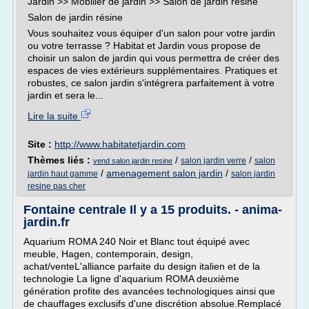
Jardin >> Mobilier de jardin >> Salon de jardin résine
Salon de jardin résine
Vous souhaitez vous équiper d'un salon pour votre jardin
ou votre terrasse ? Habitat et Jardin vous propose de
choisir un salon de jardin qui vous permettra de créer des
espaces de vies extérieurs supplémentaires. Pratiques et
robustes, ce salon jardin s'intégrera parfaitement à votre
jardin et sera le...
Lire la suite
Site :
http://www.habitatetjardin.com
Thèmes liés :
/
/
salon jardin verre
salon
vend salon jardin resine
/
amenagement salon jardin
/
jardin haut gamme
salon jardin
resine pas cher
Fontaine centrale Il y a 15 produits. - anima-
jardin.fr
Aquarium ROMA 240 Noir et Blanc tout équipé avec
meuble, Hagen, contemporain, design,
achat/venteL'alliance parfaite du design italien et de la
technologie La ligne d'aquarium ROMA deuxième
génération profite des avancées technologiques ainsi que
de chauffages exclusifs d'une discrétion absolue.Remplacé