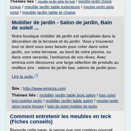
Thèmes liés :
/
meuble jardin chaise
meuble jardin table fermob
/
meuble jardin table exterieure
/
longue
meuble jardin table
/
meuble jardin table et chaise
metal
Mobilier de jardin - Salon de jardin, Bain
de soleil ...
Notre boutique mobilier de jardin est spécialisée dans la
décoration de la terrasse et du jardin. Vous y trouverez
tout ce dont vous avez besoin pour créer dans votre
jardin, sur votre terrasse, au bord de votre piscine, ou
dans votre veranda, l'ambiance de vos rêves. Avec
eminza.com découvrez une large sélection de produits au
meilleur prix : salons de jardin bas, salons de jardin pour...
Lire la suite
Site :
http://www.eminza.com
Thèmes liés :
mobilier jardin table bois salon
/
bain soleil
/
mobilier jardin table salon
/
bois mobilier jardin
meuble jardin
/
salon resine tressee
bain de soleil mobilier de jardin
Comment entretenir les meubles en teck
(Fiches conseils)
Regarde cette page, je pense que son contenu pourrait