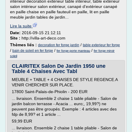
intérieur décoration extérieur table intérieur, table extérieur
salon intérieur salon extérieur, canapé d'extérieur canapé
en paille chaise en paille fauteuil en paille, lit en paille
meuble jardin tables de jardin...
Lire la suite
Date:
2016-09-15 21:12:11
Site :
http://villa-art-deco.com
Thèmes liés :
/
decoration fer forge jardin
table exterieur fer forge
/
/
/
bain de soleil en fer forge
fer forge porte manteau
fer forge miroir
soleil
CLAIRITEX Salon De Jardin 1950 une
Table 4 Chaises Avec Tabl
MEUBLE + TABLE + 4 CHAISES DE STYLE REGENCE.A
VENIR CHERCHER SUR PLACE.
17800 Saint-Palais-de-Phiolin - 200 EUR
... livraison. Ensemble 2 chaise 1 table pliable - Salon de
jardin balcon terrasse - Acacia ... euro;, 19,99?) ne
peuvent pas être groupés. Exemple : 4 articles avec des
fdp de 8,99? et 1 article ...
59,99 EUR
... livraison. Ensemble 2 chaise 1 table pliable - Salon de