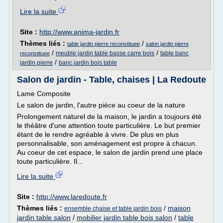
Lire la suite
Site :
http://www.anima-jardin.fr
Thèmes liés :
/
table jardin pierre reconstituee
salon jardin pierre
/
/
meuble jardin table basse carre bois
table banc
reconstituee
/
jardin pierre
banc jardin bois table
Salon de jardin - Table, chaises | La Redoute
Lame Composite
Le salon de jardin, l'autre pièce au coeur de la nature
Prolongement naturel de la maison, le jardin a toujours été
le théâtre d'une attention toute particulière. Le but premier
étant de le rendre agréable à vivre. De plus en plus
personnalisable, son aménagement est propre à chacun.
Au coeur de cet espace, le salon de jardin prend une place
toute particulière. Il...
Lire la suite
Site :
http://www.laredoute.fr
Thèmes liés :
/
maison
ensemble chaise et table jardin bois
jardin table salon
/
mobilier jardin table bois salon
/
table