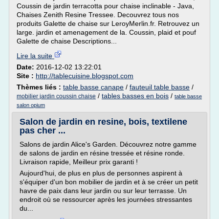
Coussin de jardin terracotta pour chaise inclinable - Java,
Chaises Zenith Resine Tressee. Decouvrez tous nos
produits Galette de chaise sur LeroyMerlin.fr. Retrouvez un
large. jardin et amenagement de la. Coussin, plaid et pouf
Galette de chaise Descriptions...
Lire la suite
Date:
2016-12-02 13:22:01
Site :
http://tablecuisine.blogspot.com
Thèmes liés :
table basse canape
/
fauteuil table basse
/
/
tables basses en bois
/
mobilier jardin coussin chaise
table basse
salon opium
Salon de jardin en resine, bois, textilene
pas cher ...
Salons de jardin Alice's Garden. Découvrez notre gamme
de salons de jardin en résine tressée et résine ronde.
Livraison rapide, Meilleur prix garanti !
Aujourd'hui, de plus en plus de personnes aspirent à
s'équiper d'un bon mobilier de jardin et à se créer un petit
havre de paix dans leur jardin ou sur leur terrasse. Un
endroit où se ressourcer après les journées stressantes
du...