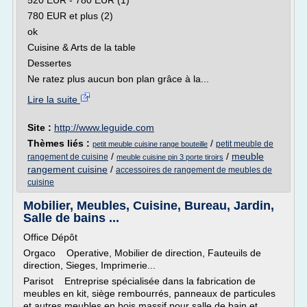
520 EUR - 780 EUR (1)
780 EUR et plus (2)
ok
Cuisine & Arts de la table
Dessertes
Ne ratez plus aucun bon plan grâce à la...
Lire la suite
Site :
http://www.leguide.com
Thèmes liés :
/
petit meuble de
petit meuble cuisine range bouteille
/
/
meuble
rangement de cuisine
meuble cuisine pin 3 porte tiroirs
rangement cuisine
/
accessoires de rangement de meubles de
cuisine
Mobilier, Meubles, Cuisine, Bureau, Jardin,
Salle de bains ...
Office Dépôt
Orgaco Operative, Mobilier de direction, Fauteuils de
direction, Sieges, Imprimerie...
Parisot Entreprise spécialisée dans la fabrication de
meubles en kit, siège rembourrés, panneaux de particules
et autres meubles en bois massif pour salle de bain et