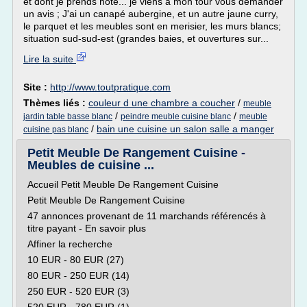
et dont je prends note... je viens à mon tour vous demander
un avis ; J'ai un canapé aubergine, et un autre jaune curry,
le parquet et les meubles sont en merisier, les murs blancs;
situation sud-sud-est (grandes baies, et ouvertures sur...
Lire la suite
Site :
http://www.toutpratique.com
Thèmes liés :
couleur d une chambre a coucher
/
meuble
/
/
jardin table basse blanc
peindre meuble cuisine blanc
meuble
/
bain une cuisine un salon salle a manger
cuisine pas blanc
Petit Meuble De Rangement Cuisine -
Meubles de cuisine ...
Accueil Petit Meuble De Rangement Cuisine
Petit Meuble De Rangement Cuisine
47 annonces provenant de 11 marchands référencés à
titre payant - En savoir plus
Affiner la recherche
10 EUR - 80 EUR (27)
80 EUR - 250 EUR (14)
250 EUR - 520 EUR (3)