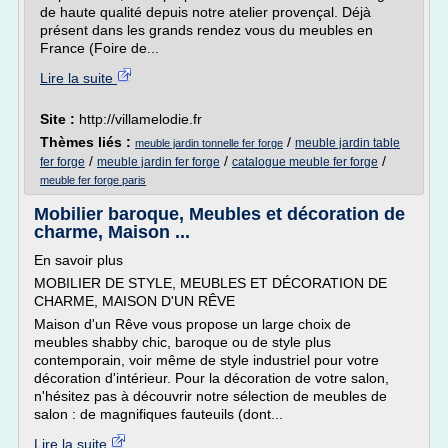
de haute qualité depuis notre atelier provençal. Déjà
présent dans les grands rendez vous du meubles en
France (Foire de...
Lire la suite
Site :
http://villamelodie.fr
Thèmes liés :
/
meuble jardin table
meuble jardin tonnelle fer forge
/
/
/
fer forge
meuble jardin fer forge
catalogue meuble fer forge
meuble fer forge paris
Mobilier baroque, Meubles et décoration de
charme, Maison ...
En savoir plus
MOBILIER DE STYLE, MEUBLES ET DÉCORATION DE
CHARME, MAISON D'UN RÊVE
Maison d'un Rêve vous propose un large choix de
meubles shabby chic, baroque ou de style plus
contemporain, voir même de style industriel pour votre
décoration d'intérieur. Pour la décoration de votre salon,
n'hésitez pas à découvrir notre sélection de meubles de
salon : de magnifiques fauteuils (dont...
Lire la suite