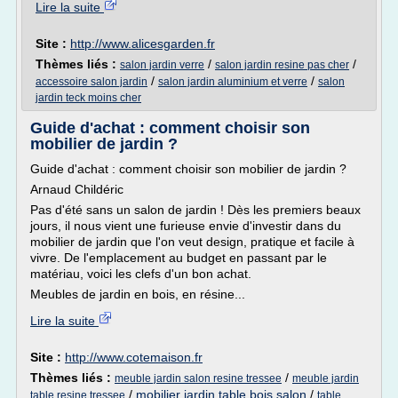
Lire la suite
Site :
http://www.alicesgarden.fr
Thèmes liés :
/
/
salon jardin verre
salon jardin resine pas cher
/
/
accessoire salon jardin
salon jardin aluminium et verre
salon
jardin teck moins cher
Guide d'achat : comment choisir son
mobilier de jardin ?
Guide d'achat : comment choisir son mobilier de jardin ?
Arnaud Childéric
Pas d'été sans un salon de jardin ! Dès les premiers beaux
jours, il nous vient une furieuse envie d'investir dans du
mobilier de jardin que l'on veut design, pratique et facile à
vivre. De l'emplacement au budget en passant par le
matériau, voici les clefs d'un bon achat.
Meubles de jardin en bois, en résine...
Lire la suite
Site :
http://www.cotemaison.fr
Thèmes liés :
/
meuble jardin salon resine tressee
meuble jardin
/
mobilier jardin table bois salon
/
table resine tressee
table