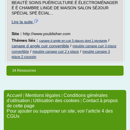
BEAUTÉ SOINS PUÉRICULTURE É ÉLECTROMÉNAGER
É É CHAMBRE LINGE DE MAISON SALON SÉJOUR
SPÉCIAL SPÉ ÉCIAL...
Lire la suite
Site :
http://www.youblisher.com
Thèmes liés :
/
canape d angle en cuir 5 places dont 1 pivotante
canape d angle cuir convertible
/
meuble canape cuir 3 place
/
/
convertible
meuble canape cuir 2 x place
meuble canape 3
place 2 coussin
34 Ressources
Accueil
|
Mentions légales
|
Conditions générales
d'utilisation
|
Utilisation des cookies
|
Contact à propos
de cette page
Pour ajouter ou supprimer un site, voir l'article 4 des
CGUs