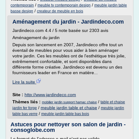
/
/
contemporain
meuble tv contemporain design
meuble jardin table
/
basse design
createur de meuble en bois
Aménagement du jardin - Jardindeco.com
Jardindeco.com 4.4 / 5 note basée sur 2303 avis
Aménagement du jardin
Depuis son lancement en 2007, Jardindeco offre tout un
éventail de meubles pour vous aider à bien aménager
votre jardin. Ces les meubles ont de l'esthétique très jolie,
extrêmement confortable, et sont disponibles dans
différente forme créative. Jardindeco est devenu un des
fournisseurs leader en France en matière...
Lire la suite
Site :
http://www.jardindeco.com
Thèmes liés :
/
table et chaise
mobilier jardin support hamac chaise
/
meuble jardin table et chaise
/
jardin fer forge
meuble jardin
/
table bas verre
meuble jardin table bas bois
Astuces pour nettoyer son salon de jardin -
consoglobe.com
Le format de l'adresse e-mail n'est pas valide