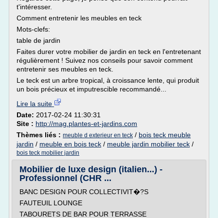
t'intéresser.
Comment entretenir les meubles en teck
Mots-clefs:
table de jardin
Faites durer votre mobilier de jardin en teck en l'entretenant
régulièrement ! Suivez nos conseils pour savoir comment
entretenir ses meubles en teck.
Le teck est un arbre tropical, à croissance lente, qui produit
un bois précieux et imputrescible recommandé...
Lire la suite
Date:
2017-02-24 11:30:31
Site :
http://mag.plantes-et-jardins.com
Thèmes liés :
/
bois teck meuble
meuble d exterieur en teck
jardin
/
meuble en bois teck
/
meuble jardin mobilier teck
/
bois teck mobilier jardin
Mobilier de luxe design (italien...) -
Professionnel (CHR ...
BANC DESIGN POUR COLLECTIVIT�?S
FAUTEUIL LOUNGE
TABOURETS DE BAR POUR TERRASSE