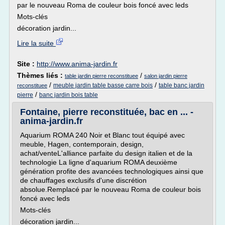
par le nouveau Roma de couleur bois foncé avec leds
Mots-clés
décoration jardin...
Lire la suite
Site :
http://www.anima-jardin.fr
Thèmes liés :
/
table jardin pierre reconstituee
salon jardin pierre
/
/
meuble jardin table basse carre bois
table banc jardin
reconstituee
/
pierre
banc jardin bois table
Fontaine, pierre reconstituée, bac en ... -
anima-jardin.fr
Aquarium ROMA 240 Noir et Blanc tout équipé avec
meuble, Hagen, contemporain, design,
achat/venteL'alliance parfaite du design italien et de la
technologie La ligne d'aquarium ROMA deuxième
génération profite des avancées technologiques ainsi que
de chauffages exclusifs d'une discrétion
absolue.Remplacé par le nouveau Roma de couleur bois
foncé avec leds
Mots-clés
décoration jardin...