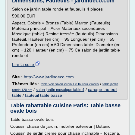
Dimensions, Fauteuils - jardindeco.com
Salon de jardin table ronde et fauteuils 4 places
590.00 EUR
Aspect. Coloris = Bronze (Table) Marron (Fauteuils)
Matériau principal = Acier Matériaux secondaires =
Mosaique (table) Resine tressée (fauteuils) Dimensions
fauteuil. Hauteur (en cm) = 95 Longueur (en cm) = 55
Profondeur (en cm) = 60 Dimensions table. Diametre (en
cm) = 120 Hauteur (en cm) = 75 Ce salon de jardin table
ronde et...
Lire la suite
Site :
http://www.jardindeco.com
Thèmes liés :
/
table vert salon jardin 1 8 fauteuil coloris
table jardin
/
/
canape fauteuil
salon jardin mosaique table 4
ronde 120 cm
table
/
fauteuil table basse
Table rabattable cuisine Paris: Table basse
ovale bois
Table basse ovale bois
Coussin chaise de jardin, mobilier exterieur | Botanic
Coussin de jardin creme pour chaise inclinable - Toscana,