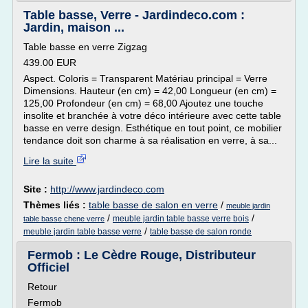
Table basse, Verre - Jardindeco.com :
Jardin, maison ...
Table basse en verre Zigzag
439.00 EUR
Aspect. Coloris = Transparent Matériau principal = Verre
Dimensions. Hauteur (en cm) = 42,00 Longueur (en cm) =
125,00 Profondeur (en cm) = 68,00 Ajoutez une touche
insolite et branchée à votre déco intérieure avec cette table
basse en verre design. Esthétique en tout point, ce mobilier
tendance doit son charme à sa réalisation en verre, à sa...
Lire la suite
Site :
http://www.jardindeco.com
Thèmes liés :
table basse de salon en verre
/
meuble jardin
/
/
meuble jardin table basse verre bois
table basse chene verre
/
meuble jardin table basse verre
table basse de salon ronde
Fermob : Le Cèdre Rouge, Distributeur
Officiel
Retour
Fermob