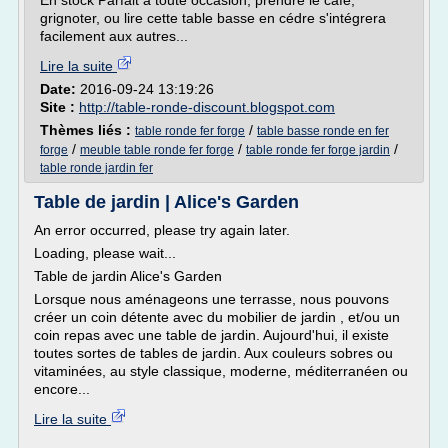
En stock Parfait à toute occasion, prendre le café,
grignoter, ou lire cette table basse en cédre s'intégrera
facilement aux autres...
Lire la suite
Date:
2016-09-24 13:19:26
Site :
http://table-ronde-discount.blogspot.com
Thèmes liés :
/
table ronde fer forge
table basse ronde en fer
/
/
/
forge
meuble table ronde fer forge
table ronde fer forge jardin
table ronde jardin fer
Table de jardin | Alice's Garden
An error occurred, please try again later.
Loading, please wait...
Table de jardin Alice's Garden
Lorsque nous aménageons une terrasse, nous pouvons
créer un coin détente avec du mobilier de jardin , et/ou un
coin repas avec une table de jardin. Aujourd'hui, il existe
toutes sortes de tables de jardin. Aux couleurs sobres ou
vitaminées, au style classique, moderne, méditerranéen ou
encore...
Lire la suite