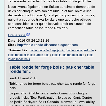
Table ronde jardin fer : large choix table ronde jardin fer
Nous livrons également en Suisse sur simple demande de
devis car chaque livraison est unique et fait l'objet d'une
déclaration de Douane. Quand je dis que ces organismes,
qui ont à coeur de travailler dans une approche éthique
sont sensibles, c'est qu'on les voit tantôt en situation de
compétition table basse ronde New York,...
Lire la suite
Date:
2016-09-24 13:19:26
Site :
http://table-ronde-discount.blogspot.com
Thèmes liés :
/
/
table ronde fer forge jardin
table ronde jardin fer
/
/
table ronde et chaise jardin bois
table jardin ronde pliante
table
jardin ronde bois
Table ronde fer forge bois : pas cher table
ronde fer ...
lundi 17 août 2015
Table ronde fer forge bois : pas cher table ronde fer forge
bois
Le prix affiché table ronde jardin Alinéa pour chaque
produit inclut l'Eco-Participation, le cas échéant. Centre
de jardin Backyard-Spirit Canada, bienvenue ! Availability: