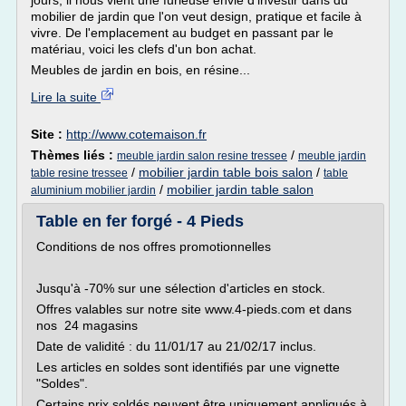
jours, il nous vient une furieuse envie d'investir dans du
mobilier de jardin que l'on veut design, pratique et facile à
vivre. De l'emplacement au budget en passant par le
matériau, voici les clefs d'un bon achat.
Meubles de jardin en bois, en résine...
Lire la suite
Site :
http://www.cotemaison.fr
Thèmes liés :
/
meuble jardin salon resine tressee
meuble jardin
/
mobilier jardin table bois salon
/
table resine tressee
table
/
mobilier jardin table salon
aluminium mobilier jardin
Table en fer forgé - 4 Pieds
Conditions de nos offres promotionnelles
Jusqu'à -70% sur une sélection d'articles en stock.
Offres valables sur notre site www.4-pieds.com et dans
nos 24 magasins
Date de validité : du 11/01/17 au 21/02/17 inclus.
Les articles en soldes sont identifiés par une vignette
"Soldes".
Certains prix soldés peuvent être uniquement appliqués à