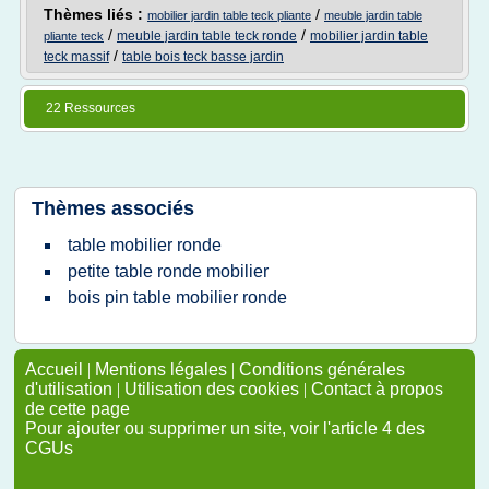
Thèmes liés :
/
mobilier jardin table teck pliante
meuble jardin table
/
/
meuble jardin table teck ronde
mobilier jardin table
pliante teck
/
teck massif
table bois teck basse jardin
22 Ressources
Thèmes associés
table mobilier ronde
petite table ronde mobilier
bois pin table mobilier ronde
Accueil
|
Mentions légales
|
Conditions générales
d'utilisation
|
Utilisation des cookies
|
Contact à propos
de cette page
Pour ajouter ou supprimer un site, voir l'article 4 des
CGUs