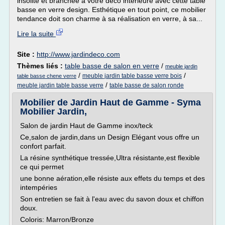
insolite et branchée à votre déco intérieure avec cette table
basse en verre design. Esthétique en tout point, ce mobilier
tendance doit son charme à sa réalisation en verre, à sa...
Lire la suite
Site :
http://www.jardindeco.com
Thèmes liés :
table basse de salon en verre
/
meuble jardin
/
/
meuble jardin table basse verre bois
table basse chene verre
/
meuble jardin table basse verre
table basse de salon ronde
Mobilier de Jardin Haut de Gamme - Syma
Mobilier Jardin,
Salon de jardin Haut de Gamme inox/teck
Ce,salon de jardin,dans un Design Elégant vous offre un
confort parfait.
La résine synthétique tressée,Ultra résistante,est flexible
ce qui permet
une bonne aération,elle résiste aux effets du temps et des
intempéries
Son entretien se fait à l'eau avec du savon doux et chiffon
doux.
Coloris: Marron/Bronze