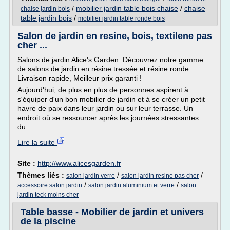
/
mobilier jardin table bois chaise
/
chaise
chaise jardin bois
table jardin bois
/
mobilier jardin table ronde bois
Salon de jardin en resine, bois, textilene pas
cher ...
Salons de jardin Alice's Garden. Découvrez notre gamme
de salons de jardin en résine tressée et résine ronde.
Livraison rapide, Meilleur prix garanti !
Aujourd'hui, de plus en plus de personnes aspirent à
s'équiper d'un bon mobilier de jardin et à se créer un petit
havre de paix dans leur jardin ou sur leur terrasse. Un
endroit où se ressourcer après les journées stressantes
du...
Lire la suite
Site :
http://www.alicesgarden.fr
Thèmes liés :
/
/
salon jardin verre
salon jardin resine pas cher
/
/
accessoire salon jardin
salon jardin aluminium et verre
salon
jardin teck moins cher
Table basse - Mobilier de jardin et univers
de la piscine