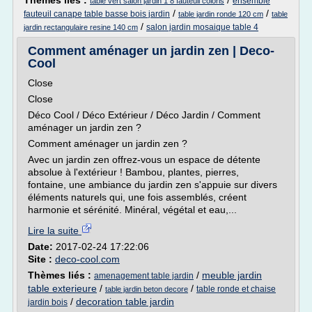
Thèmes liés :
/
ensemble
table vert salon jardin 1 8 fauteuil coloris
/
/
fauteuil canape table basse bois jardin
table jardin ronde 120 cm
table
/
salon jardin mosaique table 4
jardin rectangulaire resine 140 cm
Comment aménager un jardin zen | Deco-
Cool
Close
Close
Déco Cool / Déco Extérieur / Déco Jardin / Comment
aménager un jardin zen ?
Comment aménager un jardin zen ?
Avec un jardin zen offrez-vous un espace de détente
absolue à l'extérieur ! Bambou, plantes, pierres,
fontaine, une ambiance du jardin zen s'appuie sur divers
éléments naturels qui, une fois assemblés, créent
harmonie et sérénité. Minéral, végétal et eau,...
Lire la suite
Date:
2017-02-24 17:22:06
Site :
deco-cool.com
Thèmes liés :
/
meuble jardin
amenagement table jardin
table exterieure
/
/
table ronde et chaise
table jardin beton decore
/
decoration table jardin
jardin bois