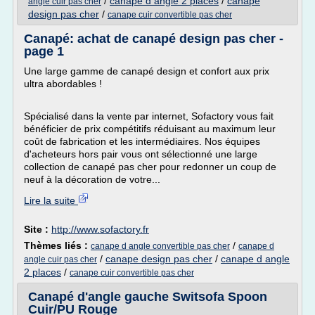
/
canape d angle 2 places
/
canape
angle cuir pas cher
design pas cher
/
canape cuir convertible pas cher
Canapé: achat de canapé design pas cher -
page 1
Une large gamme de canapé design et confort aux prix
ultra abordables !
Spécialisé dans la vente par internet, Sofactory vous fait
bénéficier de prix compétitifs réduisant au maximum leur
coût de fabrication et les intermédiaires. Nos équipes
d'acheteurs hors pair vous ont sélectionné une large
collection de canapé pas cher pour redonner un coup de
neuf à la décoration de votre...
Lire la suite
Site :
http://www.sofactory.fr
Thèmes liés :
/
canape d angle convertible pas cher
canape d
/
canape design pas cher
/
canape d angle
angle cuir pas cher
2 places
/
canape cuir convertible pas cher
Canapé d'angle gauche Switsofa Spoon
Cuir/PU Rouge