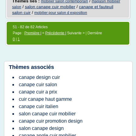
Thèmes liés :
/
mobilier salon contemporain
magasin mobilier
/
salon canape cuir mobilier
/
canape et fauteuil
salon
salon cuir
/
mobilier pour salon d exposition
51 - 82 de 82 Articles
Page :
Première
| <
Précédente
| Suivante > | Dernière
0
|
1
Thèmes associés
canape design cuir
canape cuir salon
canape cuir a prix
cuir canape haut gamme
canape cuir italien
salon canape cuir mobilier
canape cuir promotion design
salon canape design
canape angle cuir mobilier