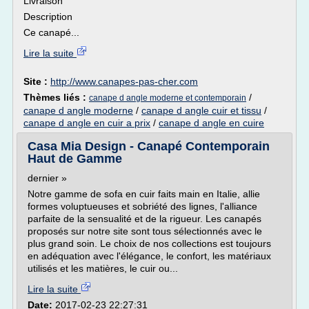
Livraison
Description
Ce canapé...
Lire la suite
Site :
http://www.canapes-pas-cher.com
Thèmes liés :
/
canape d angle moderne et contemporain
canape d angle moderne
/
canape d angle cuir et tissu
/
canape d angle en cuir a prix
/
canape d angle en cuire
Casa Mia Design - Canapé Contemporain
Haut de Gamme
dernier »
Notre gamme de sofa en cuir faits main en Italie, allie
formes voluptueuses et sobriété des lignes, l'alliance
parfaite de la sensualité et de la rigueur. Les canapés
proposés sur notre site sont tous sélectionnés avec le
plus grand soin. Le choix de nos collections est toujours
en adéquation avec l'élégance, le confort, les matériaux
utilisés et les matières, le cuir ou...
Lire la suite
Date:
2017-02-23 22:27:31