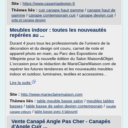
Site :
https://www.casamiadesign.fr
Thèmes liés :
cuir canape haut gamme
/
canape haut de
gamme
/
canape contemporain cuir
/
canape design cuir
/
sofa et canape design
Meubles indoor : toutes les nouveautés
repérées au ...
Durant 4 jours tous les professionnels de l'univers de la
décoration et du design ont couru, carnet de note et
appareil photo en main, au Parc des Expositions de
Villepinte pour la nouvelle édition du Salon Maison&Objet.
L'occasion pour la rédaction de MarieClaireMaison.com de
repérer les futures tendances et les nouveautés meubles
indoor et outdoor, luminaires, textiles et accessoires...
Lire la suite
Site :
http://www.marieclairemaison.com
Thèmes liés :
table meuble basse salon
/
meubles tables
basses
/
table basse de salon design contemporain
/
meuble
/
table basse avec 4 tabouret
canape velours
Vente Canapé Angle Pas Cher - Canapés
d'Angle Cuir ...