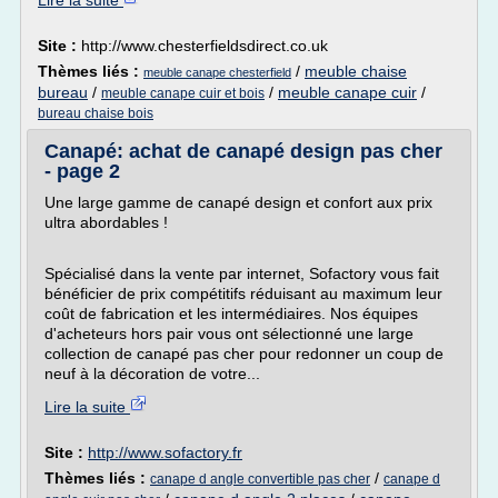
Lire la suite
Site :
http://www.chesterfieldsdirect.co.uk
Thèmes liés :
/
meuble chaise
meuble canape chesterfield
bureau
/
/
meuble canape cuir
/
meuble canape cuir et bois
bureau chaise bois
Canapé: achat de canapé design pas cher
- page 2
Une large gamme de canapé design et confort aux prix
ultra abordables !
Spécialisé dans la vente par internet, Sofactory vous fait
bénéficier de prix compétitifs réduisant au maximum leur
coût de fabrication et les intermédiaires. Nos équipes
d'acheteurs hors pair vous ont sélectionné une large
collection de canapé pas cher pour redonner un coup de
neuf à la décoration de votre...
Lire la suite
Site :
http://www.sofactory.fr
Thèmes liés :
/
canape d angle convertible pas cher
canape d