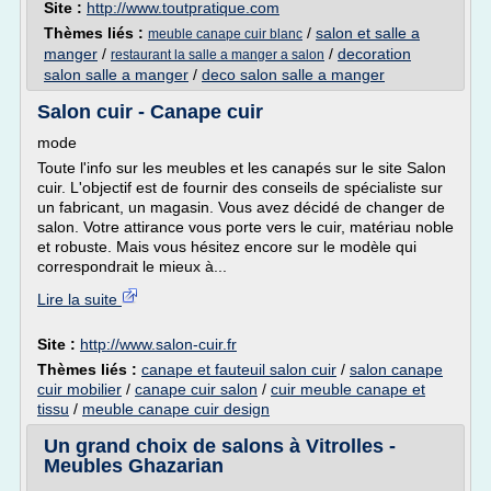
Site :
http://www.toutpratique.com
Thèmes liés :
/
salon et salle a
meuble canape cuir blanc
manger
/
/
decoration
restaurant la salle a manger a salon
salon salle a manger
/
deco salon salle a manger
Salon cuir - Canape cuir
mode
Toute l'info sur les meubles et les canapés sur le site Salon
cuir. L'objectif est de fournir des conseils de spécialiste sur
un fabricant, un magasin. Vous avez décidé de changer de
salon. Votre attirance vous porte vers le cuir, matériau noble
et robuste. Mais vous hésitez encore sur le modèle qui
correspondrait le mieux à...
Lire la suite
Site :
http://www.salon-cuir.fr
Thèmes liés :
canape et fauteuil salon cuir
/
salon canape
cuir mobilier
/
canape cuir salon
/
cuir meuble canape et
tissu
/
meuble canape cuir design
Un grand choix de salons à Vitrolles -
Meubles Ghazarian