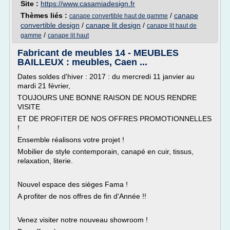
Site :
https://www.casamiadesign.fr
Thèmes liés :
/
canape
canape convertible haut de gamme
convertible design
/
canape lit design
/
canape lit haut de
/
gamme
canape lit haut
Fabricant de meubles 14 - MEUBLES
BAILLEUX : meubles, Caen ...
Dates soldes d'hiver : 2017 : du mercredi 11 janvier au
mardi 21 février,
TOUJOURS UNE BONNE RAISON DE NOUS RENDRE
VISITE
ET DE PROFITER DE NOS OFFRES PROMOTIONNELLES
!
Ensemble réalisons votre projet !
Mobilier de style contemporain, canapé en cuir, tissus,
relaxation, literie.
Nouvel espace des sièges Fama !
A profiter de nos offres de fin d'Année !!
Venez visiter notre nouveau showroom !