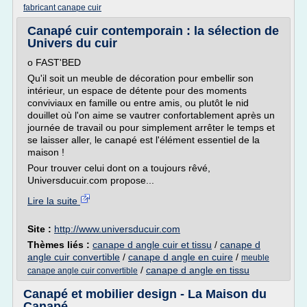
fabricant canape cuir
Canapé cuir contemporain : la sélection de
Univers du cuir
o FAST'BED
Qu'il soit un meuble de décoration pour embellir son
intérieur, un espace de détente pour des moments
conviviaux en famille ou entre amis, ou plutôt le nid
douillet où l'on aime se vautrer confortablement après un
journée de travail ou pour simplement arrêter le temps et
se laisser aller, le canapé est l'élément essentiel de la
maison !
Pour trouver celui dont on a toujours rêvé,
Universducuir.com propose...
Lire la suite
Site :
http://www.universducuir.com
Thèmes liés :
canape d angle cuir et tissu
/
canape d
angle cuir convertible
/
canape d angle en cuire
/
meuble
/
canape d angle en tissu
canape angle cuir convertible
Canapé et mobilier design - La Maison du
Canapé