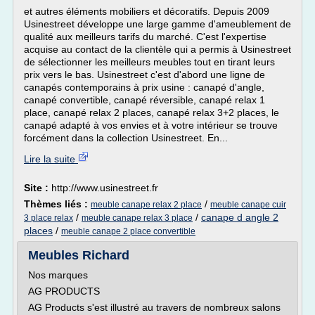
et autres éléments mobiliers et décoratifs. Depuis 2009
Usinestreet développe une large gamme d'ameublement de
qualité aux meilleurs tarifs du marché. C'est l'expertise
acquise au contact de la clientèle qui a permis à Usinestreet
de sélectionner les meilleurs meubles tout en tirant leurs
prix vers le bas. Usinestreet c'est d'abord une ligne de
canapés contemporains à prix usine : canapé d'angle,
canapé convertible, canapé réversible, canapé relax 1
place, canapé relax 2 places, canapé relax 3+2 places, le
canapé adapté à vos envies et à votre intérieur se trouve
forcément dans la collection Usinestreet. En...
Lire la suite
Site :
http://www.usinestreet.fr
Thèmes liés :
/
meuble canape relax 2 place
meuble canape cuir
/
/
canape d angle 2
3 place relax
meuble canape relax 3 place
places
/
meuble canape 2 place convertible
Meubles Richard
Nos marques
AG PRODUCTS
AG Products s'est illustré au travers de nombreux salons