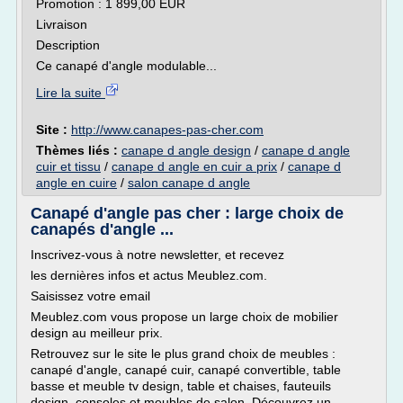
Promotion : 1 899,00 EUR
Livraison
Description
Ce canapé d'angle modulable...
Lire la suite
Site :
http://www.canapes-pas-cher.com
Thèmes liés :
canape d angle design
/
canape d angle
cuir et tissu
/
canape d angle en cuir a prix
/
canape d
angle en cuire
/
salon canape d angle
Canapé d'angle pas cher : large choix de
canapés d'angle ...
Inscrivez-vous à notre newsletter, et recevez
les dernières infos et actus Meublez.com.
Saisissez votre email
Meublez.com vous propose un large choix de mobilier
design au meilleur prix.
Retrouvez sur le site le plus grand choix de meubles :
canapé d'angle, canapé cuir, canapé convertible, table
basse et meuble tv design, table et chaises, fauteuils
design, consoles et meubles de salon. Découvrez un...