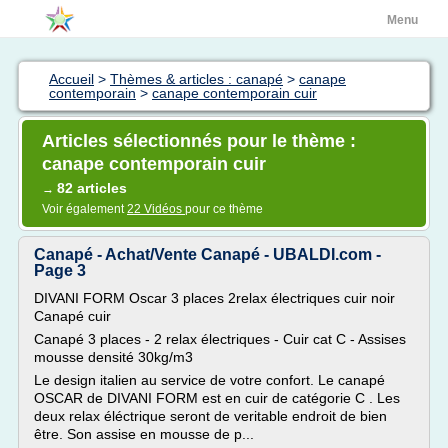
Menu
Accueil
>
Thèmes & articles : canapé
>
canape
contemporain
>
canape contemporain cuir
Articles sélectionnés pour le thème :
canape contemporain cuir
82 articles
→
Voir également
22 Vidéos
pour ce thème
Canapé - Achat/Vente Canapé - UBALDI.com -
Page 3
DIVANI FORM Oscar 3 places 2relax électriques cuir noir
Canapé cuir
Canapé 3 places - 2 relax électriques - Cuir cat C - Assises
mousse densité 30kg/m3
Le design italien au service de votre confort. Le canapé
OSCAR de DIVANI FORM est en cuir de catégorie C . Les
deux relax éléctrique seront de veritable endroit de bien
être. Son assise en mousse de p...