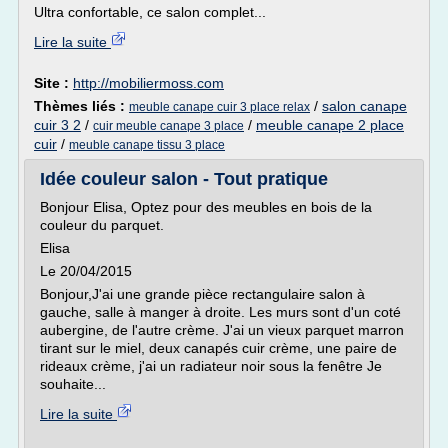
Ultra confortable, ce salon complet...
Lire la suite
Site :
http://mobiliermoss.com
Thèmes liés :
/
salon canape
meuble canape cuir 3 place relax
cuir 3 2
/
/
meuble canape 2 place
cuir meuble canape 3 place
cuir
/
meuble canape tissu 3 place
Idée couleur salon - Tout pratique
Bonjour Elisa, Optez pour des meubles en bois de la
couleur du parquet.
Elisa
Le 20/04/2015
Bonjour,J'ai une grande pièce rectangulaire salon à
gauche, salle à manger à droite. Les murs sont d'un coté
aubergine, de l'autre crème. J'ai un vieux parquet marron
tirant sur le miel, deux canapés cuir crème, une paire de
rideaux crème, j'ai un radiateur noir sous la fenêtre Je
souhaite...
Lire la suite