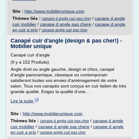
Site :
http://www.mobilierunique.com
Thèmes liés :
/
canape d angle
canape d angle cuir pas cher
cuir mobilier
/
canape d angle pas chere
/
canape d angle
en cuir a prix
/
canape angle cuir pas cher
Canapé cuir d'angle (design & pas cher!) -
Mobilier unique
Canapé cuir d'angle
(Il y a 152 Produits)
Angle droit ou angle gauche, design et chics, canapé
d'angle panoramique, classique ou contemporain
satisferont toutes vos envies d'aménagement de votre
salon. Tous nos canapés sont conçus en cuir italien de très
grande qualité. Exigez la qualité d'une...
Lire la suite
Site :
http://www.mobilierunique.com
Thèmes liés :
/
canape d angle
canape d angle cuir pas cher
cuir mobilier
/
canape d angle pas chere
/
canape d angle
en cuir a prix
/
canape angle cuir pas cher