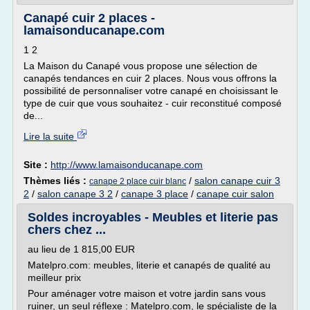
Canapé cuir 2 places -
lamaisonducanape.com
1 2
La Maison du Canapé vous propose une sélection de
canapés tendances en cuir 2 places. Nous vous offrons la
possibilité de personnaliser votre canapé en choisissant le
type de cuir que vous souhaitez - cuir reconstitué composé
de...
Lire la suite
Site :
http://www.lamaisonducanape.com
Thèmes liés :
/
salon canape cuir 3
canape 2 place cuir blanc
2
/
salon canape 3 2
/
canape 3 place
/
canape cuir salon
Soldes incroyables - Meubles et literie pas
chers chez ...
au lieu de 1 815,00 EUR
Matelpro.com: meubles, literie et canapés de qualité au
meilleur prix
Pour aménager votre maison et votre jardin sans vous
ruiner, un seul réflexe : Matelpro.com, le spécialiste de la