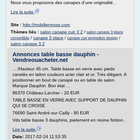
Nous vous proposons des canapes d'une originalité...
Lire la suite
Site :
http://mobiliermoss.com
Thèmes liés :
salon canape cuir 3 2
/
salon canape 3 place
/
canape 3 place
/
/
convertible
canape cuir promotion design
salon canape 3 2
Annonces table basse dauphin -
Vendreouacheter.net
... /Hauteur 45 cm. Table basse en verre avec pieds
canelés en laiton couleurs acier clair et or. Très élégant. A
positionner en bout de canapé ou en table de salon.
Marque Dauphin. Bon état ...
86370 Château-Larcher - 20 EUR
TABLE BASSE EN VERRE AVEC SUPPORT DE DAUPHIN
QUI SE CROISE
76690 Saint-André-sur-Cailly - 80 EUR
Vds table basse 3 dauphins, pietement en résine finition...
Lire la suite
Date:
2017-02-24 11:53:35