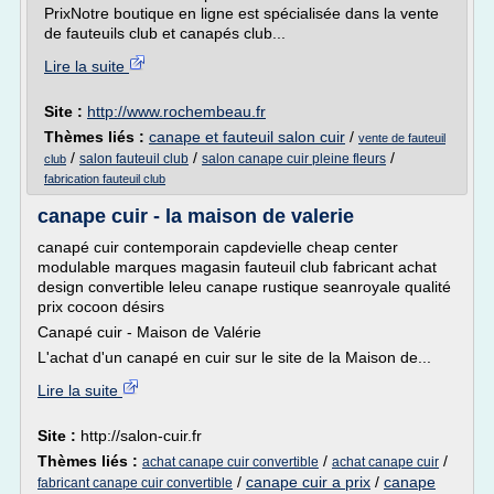
PrixNotre boutique en ligne est spécialisée dans la vente
de fauteuils club et canapés club...
Lire la suite
Site :
http://www.rochembeau.fr
Thèmes liés :
canape et fauteuil salon cuir
/
vente de fauteuil
/
/
/
salon fauteuil club
salon canape cuir pleine fleurs
club
fabrication fauteuil club
canape cuir - la maison de valerie
canapé cuir contemporain capdevielle cheap center
modulable marques magasin fauteuil club fabricant achat
design convertible leleu canape rustique seanroyale qualité
prix cocoon désirs
Canapé cuir - Maison de Valérie
L'achat d'un canapé en cuir sur le site de la Maison de...
Lire la suite
Site :
http://salon-cuir.fr
Thèmes liés :
/
/
achat canape cuir convertible
achat canape cuir
/
canape cuir a prix
/
canape
fabricant canape cuir convertible