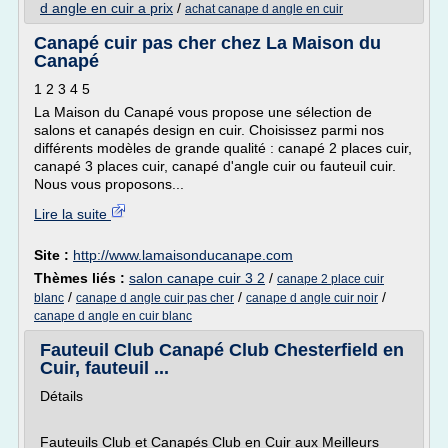
d angle en cuir a prix
/
achat canape d angle en cuir
Canapé cuir pas cher chez La Maison du
Canapé
1 2 3 4 5
La Maison du Canapé vous propose une sélection de
salons et canapés design en cuir. Choisissez parmi nos
différents modèles de grande qualité : canapé 2 places cuir,
canapé 3 places cuir, canapé d'angle cuir ou fauteuil cuir.
Nous vous proposons...
Lire la suite
Site :
http://www.lamaisonducanape.com
Thèmes liés :
salon canape cuir 3 2
/
canape 2 place cuir
/
/
/
blanc
canape d angle cuir pas cher
canape d angle cuir noir
canape d angle en cuir blanc
Fauteuil Club Canapé Club Chesterfield en
Cuir, fauteuil ...
Détails
Fauteuils Club et Canapés Club en Cuir aux Meilleurs