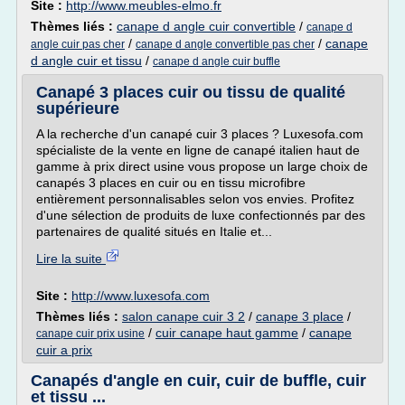
Site :
http://www.meubles-elmo.fr
Thèmes liés :
canape d angle cuir convertible
/
canape d
/
/
canape
angle cuir pas cher
canape d angle convertible pas cher
d angle cuir et tissu
/
canape d angle cuir buffle
Canapé 3 places cuir ou tissu de qualité
supérieure
A la recherche d'un canapé cuir 3 places ? Luxesofa.com
spécialiste de la vente en ligne de canapé italien haut de
gamme à prix direct usine vous propose un large choix de
canapés 3 places en cuir ou en tissu microfibre
entièrement personnalisables selon vos envies. Profitez
d'une sélection de produits de luxe confectionnés par des
partenaires de qualité situés en Italie et...
Lire la suite
Site :
http://www.luxesofa.com
Thèmes liés :
salon canape cuir 3 2
/
canape 3 place
/
/
cuir canape haut gamme
/
canape
canape cuir prix usine
cuir a prix
Canapés d'angle en cuir, cuir de buffle, cuir
et tissu ...