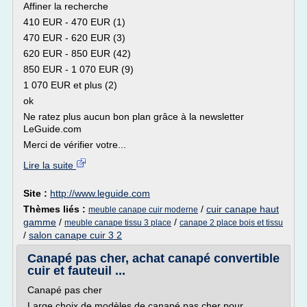
Affiner la recherche
410 EUR - 470 EUR (1)
470 EUR - 620 EUR (3)
620 EUR - 850 EUR (42)
850 EUR - 1 070 EUR (9)
1 070 EUR et plus (2)
ok
Ne ratez plus aucun bon plan grâce à la newsletter
LeGuide.com
Merci de vérifier votre...
Lire la suite
Site :
http://www.leguide.com
Thèmes liés :
/
cuir canape haut
meuble canape cuir moderne
gamme
/
/
meuble canape tissu 3 place
canape 2 place bois et tissu
/
salon canape cuir 3 2
Canapé pas cher, achat canapé convertible
cuir et fauteuil ...
Canapé pas cher
Large choix de modèles de canapé pas cher pour