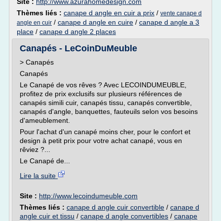
Site :
http://www.azurahomedesign.com
Thèmes liés :
canape d angle en cuir a prix
/
vente canape d
/
canape d angle en cuire
/
canape d angle a 3
angle en cuir
place
/
canape d angle 2 places
Canapés - LeCoinDuMeuble
> Canapés
Canapés
Le Canapé de vos rêves ? Avec LECOINDUMEUBLE,
profitez de prix exclusifs sur plusieurs références de
canapés simili cuir, canapés tissu, canapés convertible,
canapés d'angle, banquettes, fauteuils selon vos besoins
d'ameublement.
Pour l'achat d'un canapé moins cher, pour le confort et
design à petit prix pour votre achat canapé, vous en
rêviez ?...
Le Canapé de...
Lire la suite
Site :
http://www.lecoindumeuble.com
Thèmes liés :
canape d angle cuir convertible
/
canape d
angle cuir et tissu
/
canape d angle convertibles
/
canape