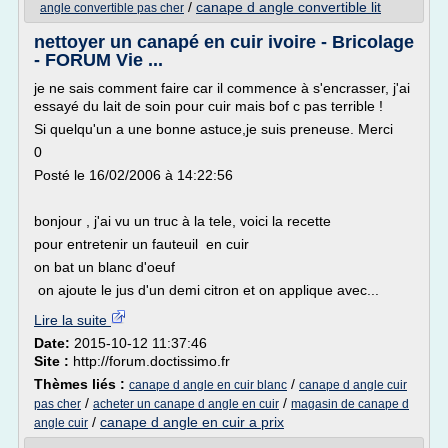
/
canape d angle convertible lit
angle convertible pas cher
nettoyer un canapé en cuir ivoire - Bricolage
- FORUM Vie ...
je ne sais comment faire car il commence à s'encrasser, j'ai
essayé du lait de soin pour cuir mais bof c pas terrible !
Si quelqu'un a une bonne astuce,je suis preneuse. Merci
0
Posté le 16/02/2006 à 14:22:56
bonjour , j'ai vu un truc à la tele, voici la recette
pour entretenir un fauteuil en cuir
on bat un blanc d'oeuf
on ajoute le jus d'un demi citron et on applique avec...
Lire la suite
Date:
2015-10-12 11:37:46
Site :
http://forum.doctissimo.fr
Thèmes liés :
/
canape d angle en cuir blanc
canape d angle cuir
/
/
pas cher
acheter un canape d angle en cuir
magasin de canape d
/
canape d angle en cuir a prix
angle cuir