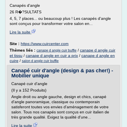
Canapés d'angle
26 R�?SULTATS
4, 5, 7 places... ou beaucoup plus ! Les canapés d'angle
sont conçus pour transformer votre salon en...
Lire la suite
Site :
https://www.cuircenter.com
Thèmes liés :
/
canape d angle cuir
canape d angle cuir buffle
et tissu
/
canape d angle en cuir a prix
/
canape d angle en
cuire
/
salon d angle cuir buffle
Canapé cuir d'angle (design & pas cher!) -
Mobilier unique
Canapé cuir d'angle
(Il y a 152 Produits)
Angle droit ou angle gauche, design et chics, canapé
d'angle panoramique, classique ou contemporain
satisferont toutes vos envies d'aménagement de votre
salon. Tous nos canapés sont conçus en cuir italien de
très grande qualité. Exigez la qualité d'une...
Lire la suite