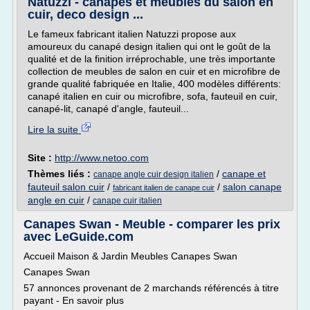
Natuzzi - canapés et meubles du salon en
cuir, deco design ...
Le fameux fabricant italien Natuzzi propose aux
amoureux du canapé design italien qui ont le goût de la
qualité et de la finition irréprochable, une très importante
collection de meubles de salon en cuir et en microfibre de
grande qualité fabriquée en Italie, 400 modèles différents:
canapé italien en cuir ou microfibre, sofa, fauteuil en cuir,
canapé-lit, canapé d'angle, fauteuil...
Lire la suite
Site :
http://www.netoo.com
Thèmes liés :
/
canape et
canape angle cuir design italien
fauteuil salon cuir
/
/
salon canape
fabricant italien de canape cuir
angle en cuir
/
canape cuir italien
Canapes Swan - Meuble - comparer les prix
avec LeGuide.com
Accueil Maison & Jardin Meubles Canapes Swan
Canapes Swan
57 annonces provenant de 2 marchands référencés à titre
payant - En savoir plus