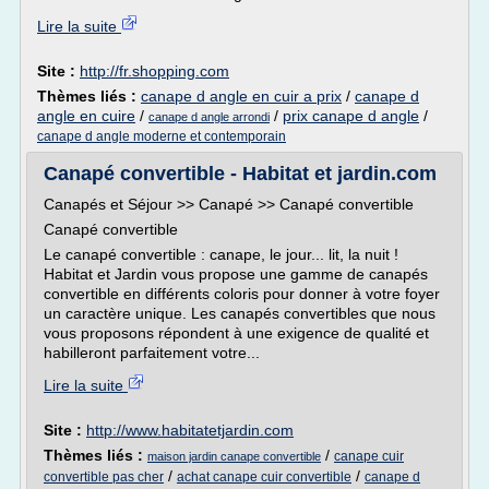
Lire la suite
Site :
http://fr.shopping.com
Thèmes liés :
canape d angle en cuir a prix
/
canape d
angle en cuire
/
/
prix canape d angle
/
canape d angle arrondi
canape d angle moderne et contemporain
Canapé convertible - Habitat et jardin.com
Canapés et Séjour >> Canapé >> Canapé convertible
Canapé convertible
Le canapé convertible : canape, le jour... lit, la nuit !
Habitat et Jardin vous propose une gamme de canapés
convertible en différents coloris pour donner à votre foyer
un caractère unique. Les canapés convertibles que nous
vous proposons répondent à une exigence de qualité et
habilleront parfaitement votre...
Lire la suite
Site :
http://www.habitatetjardin.com
Thèmes liés :
/
canape cuir
maison jardin canape convertible
/
/
convertible pas cher
achat canape cuir convertible
canape d