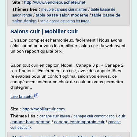
Site :
http://www.vendreouacheter.net
Thèmes liés :
/
meuble canape cuir marron
table basse de
/
table basse salon moderne
/
table basse de
salon ronde
salon design
/
table basse de salon fer forge
Salons cuir | Mobilier Cuir
Un salon complet et harmonieux, facilement ! Nous avons
sélectionné pour vous les meilleurs salon cuir du web ayant
un bon rapport qualité prix.
Salon tout cuir en capiton Nobel : Canapé 3 p. + Canapé 2
p. + Fauteuil : Entièrement en cuir, avec des appuie-têtes
relevables pour un confort optimal selon vos envies, ce
canapé avec un énorme choix de couleurs vous permettra
d'intégrer...
Lire la suite
Site :
http://mobiliercuir.com
Thèmes liés :
/
/
cuir
canape cuir italien
canape cuir confort deco
canape haut gamme
/
canape contemporain cuir
/
canape
cuir petit prix