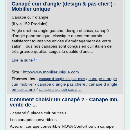
Canapé cuir d'angle (design & pas cher!) -
Mobilier unique
Canapé cuir d'angle
(Il y a 152 Produits)
Angle droit ou angle gauche, design et chics, canapé
d'angle panoramique, classique ou contemporain
satisferont toutes vos envies d'aménagement de votre
salon. Tous nos canapés sont conçus en cuir italien de
très grande qualité. Exigez la qualité d'une...
Lire la suite
Site :
http://www.mobilierunique.com
Thèmes liés :
/
canape d angle
canape d angle cuir pas cher
cuir mobilier
/
canape d angle pas chere
/
canape d angle
en cuir a prix
/
canape angle cuir pas cher
Comment choisir un canapé ? - Canape Inn,
vente de ...
- canapé 6 places cuir ou tissu .
Les canapés convertibles
Avec un canapé convertible NOVA Confort ou un canapé