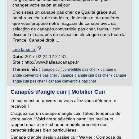
changer votre salon et séjour
Choisissez un canapé pas cher de Qualité grâce aux
nombreux choix de modèles, de teintes et de matières
que vous propose notre magasin de canapé avec sa
sélection de canapés convertible pas cher, fauteuil cuir
discount et canapés de relaxation électrique dans toute la
France. Canapé droit,...
Lire la suite
Date:
2017-02-24 12:27:31
Site :
http://www.halleaucanape.fr
Thèmes liés :
/
canape cuir convertible pas cher
canape d
/
/
angle convertible pas cher
canape d angle cuir pas cher
canape
/
angle cuir pas cher
canape convertible pas cher
Canapés d’angle cuir | Mobilier Cuir
Le salon est un univers ou vous allez vous détendre et
recevoir !
Craquez sur un canapé d'angle cuir, l'atout tendance de
votre salon ! Voici notre sélection parmi les meilleurs
rapport qualité prix, chaque modèle présente des
caractéristiques bien particulières.
Canapé d'angle design assise cuir Walker : Composé de