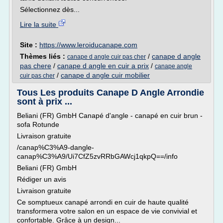
Sélectionnez dès...
Lire la suite
Site :
https://www.leroiducanape.com
Thèmes liés :
/
canape d angle
canape d angle cuir pas cher
pas chere
/
canape d angle en cuir a prix
/
canape angle
/
canape d angle cuir mobilier
cuir pas cher
Tous Les produits Canape D Angle Arrondie
sont à prix ...
Beliani (FR) GmbH Canapé d'angle - canapé en cuir brun -
sofa Rotunde
Livraison gratuite
/canap%C3%A9-dangle-
canap%C3%A9/Ui7CfZ5zvRRbGAWcj1qkpQ==/info
Beliani (FR) GmbH
Rédiger un avis
Livraison gratuite
Ce somptueux canapé arrondi en cuir de haute qualité
transformera votre salon en un espace de vie convivial et
confortable. Grâce à un design...