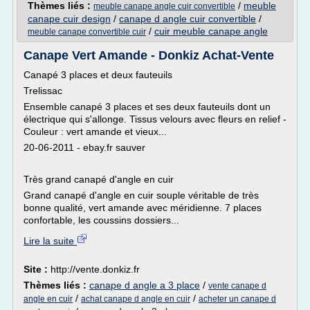
Thèmes liés :
/
meuble
meuble canape angle cuir convertible
canape cuir design
/
canape d angle cuir convertible
/
/
cuir meuble canape angle
meuble canape convertible cuir
Canape Vert Amande - Donkiz Achat-Vente
Canapé 3 places et deux fauteuils
Trelissac
Ensemble canapé 3 places et ses deux fauteuils dont un
électrique qui s'allonge. Tissus velours avec fleurs en relief -
Couleur : vert amande et vieux...
20-06-2011 - ebay.fr sauver
Très grand canapé d'angle en cuir
Grand canapé d'angle en cuir souple véritable de très
bonne qualité, vert amande avec méridienne. 7 places
confortable, les coussins dossiers...
Lire la suite
Site :
http://vente.donkiz.fr
Thèmes liés :
canape d angle a 3 place
/
vente canape d
/
/
angle en cuir
achat canape d angle en cuir
acheter un canape d