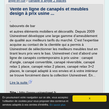
/
canape d angle 2 places
angle en cuir
Vente en ligne de canapés et meubles
design à prix usine ...
,
tabourets de bar
et autres éléments mobiliers et décoratifs. Depuis 2009
Usinestreet développe une large gamme d'ameublement
de qualité aux meilleurs tarifs du marché. C'est l'expertise
acquise au contact de la clientèle qui a permis à
Usinestreet de sélectionner les meilleurs meubles tout en
tirant leurs prix vers le bas. Usinestreet c'est d'abord une
ligne de canapés contemporains à prix usine : canapé
d'angle, canapé convertible, canapé réversible, canapé
relax 1 place, canapé relax 2 places, canapé relax 3+2
places, le canapé adapté à vos envies et à votre intérieur
se trouve forcément dans la collection Usinestreet. En...
Lire la suite
Site :
http://www.usinestreet.fr
En poursuivant votre navigation sur ce site, vous acceptez
Thèmes liés :
/
meuble canape relax 2 place
meuble canape
X
l'utilisation de cookies pour vous proposer des contenus et
/
/
canape d
cuir 3 place relax
meuble canape relax 3 place
services adaptés à vos centres d'intérêts.
En savoir plus
angle 2 places
/
meuble canape 2 place convertible