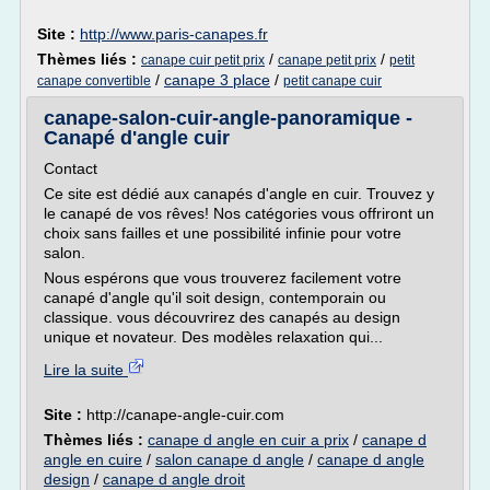
Site :
http://www.paris-canapes.fr
Thèmes liés :
/
/
canape cuir petit prix
canape petit prix
petit
/
canape 3 place
/
canape convertible
petit canape cuir
canape-salon-cuir-angle-panoramique -
Canapé d'angle cuir
Contact
Ce site est dédié aux canapés d'angle en cuir. Trouvez y
le canapé de vos rêves! Nos catégories vous offriront un
choix sans failles et une possibilité infinie pour votre
salon.
Nous espérons que vous trouverez facilement votre
canapé d'angle qu'il soit design, contemporain ou
classique. vous découvrirez des canapés au design
unique et novateur. Des modèles relaxation qui...
Lire la suite
Site :
http://canape-angle-cuir.com
Thèmes liés :
canape d angle en cuir a prix
/
canape d
angle en cuire
/
salon canape d angle
/
canape d angle
design
/
canape d angle droit